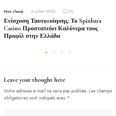
Non classé
6 juillet 2026
(0)
Ενίσχυση Ταυτοποίησης: Το Spinbara
Casino Προστατεύει Καλύτερα τους
Προφίλ στην Ελλάδα
Leave your thought here
Votre adresse e-mail ne sera pas publiée.
Les champs
obligatoires sont indiqués avec
*