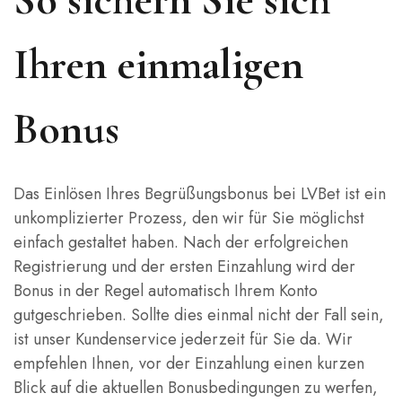
So sichern Sie sich
Ihren einmaligen
Bonus
Das Einlösen Ihres Begrüßungsbonus bei LVBet ist ein
unkomplizierter Prozess, den wir für Sie möglichst
einfach gestaltet haben. Nach der erfolgreichen
Registrierung und der ersten Einzahlung wird der
Bonus in der Regel automatisch Ihrem Konto
gutgeschrieben. Sollte dies einmal nicht der Fall sein,
ist unser Kundenservice jederzeit für Sie da. Wir
empfehlen Ihnen, vor der Einzahlung einen kurzen
Blick auf die aktuellen Bonusbedingungen zu werfen,