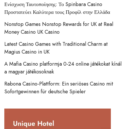
Ενίσχυση Ταυτοποίησης: Το Spinbara Casino
Προστατεύει Καλύτερα τους Προφίλ στην Ελλάδα
Nonstop Games Nonstop Rewards for UK at Real
Money Casino UK Casino
Latest Casino Games with Traditional Charm at
Magius Casino in UK
A Mafia Casino platformja 0-24 online játékokat kínál
a magyar játékosoknak
Rabona Casino-Plattform: Ein seriöses Casino mit
Sofortgewinnen für deutsche Spieler