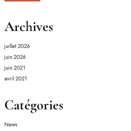
Archives
juillet 2026
juin 2026
juin 2021
avril 2021
Catégories
News