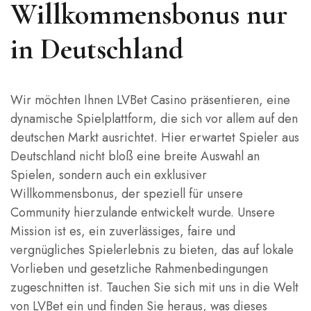
Willkommensbonus nur
in Deutschland
Wir möchten Ihnen LVBet Casino präsentieren, eine
dynamische Spielplattform, die sich vor allem auf den
deutschen Markt ausrichtet. Hier erwartet Spieler aus
Deutschland nicht bloß eine breite Auswahl an
Spielen, sondern auch ein exklusiver
Willkommensbonus, der speziell für unsere
Community hierzulande entwickelt wurde. Unsere
Mission ist es, ein zuverlässiges, faire und
vergnügliches Spielerlebnis zu bieten, das auf lokale
Vorlieben und gesetzliche Rahmenbedingungen
zugeschnitten ist. Tauchen Sie sich mit uns in die Welt
von LVBet ein und finden Sie heraus, was dieses