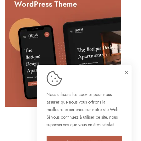
Nous utilisons les cookies pour nous
assurer que nous vous offrons la
meilleure expérience sur notre site Web.
Si vous continuez à utiliser ce site, nous
supposerons que vous en êtes satisfait.