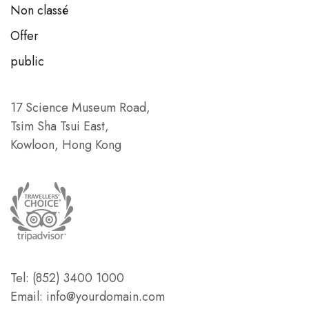
Non classé
Offer
public
17 Science Museum Road,
Tsim Sha Tsui East,
Kowloon, Hong Kong
Tel: (852) 3400 1000
Email: info@yourdomain.com