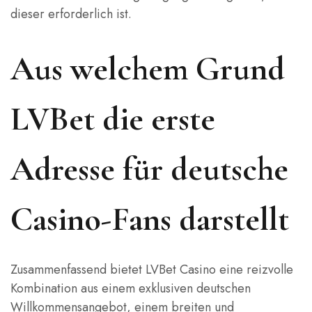
dieser erforderlich ist.
Aus welchem Grund
LVBet die erste
Adresse für deutsche
Casino-Fans darstellt
Zusammenfassend bietet LVBet Casino eine reizvolle
Kombination aus einem exklusiven deutschen
Willkommensangebot, einem breiten und