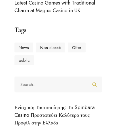
Latest Casino Games with Traditional
Charm at Magius Casino in UK
Tags
News
Non classé
Offer
public
Ενίσχυση Ταυτοποίησης: Το Spinbara
Casino Προστατεύει Καλύτερα τους
Προφίλ στην Ελλάδα