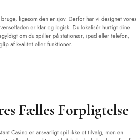
 bruge, ligesom den er sjov. Derfor har vi designet vores
nsefladen er klar og logisk. Du lokalisér hurtigt dine
egyldigt om du spiller på stationær, ipad eller telefon,
ip af kvalitet eller funktioner.
res Fælles Forpligtelse
stant Casino er ansvarligt spil ikke et tilvalg, men en