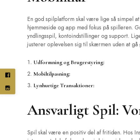
En god spilplatform skal være lige så simpel at
hjemmeside og app med fokus på spilleren. Græ
yndlingsspil, kontoindstillinger og support. Lig
justerer oplevelsen sig til skærmen uden at gå gl
Udformning og Brugerstyring:
Mobiltilpasning:
Lynhurtige Transaktioner:
Ansvarligt Spil: Vo
Spil skal være en positiv del af fritiden. Hos In