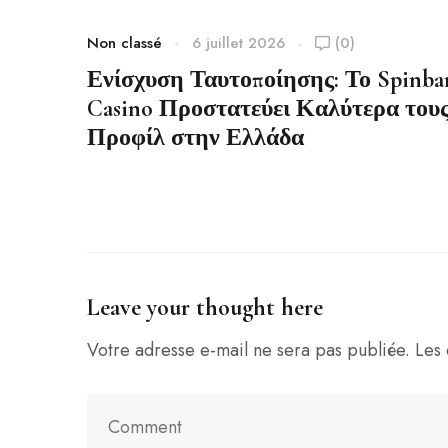
Non classé
6 juillet 2026
(0)
Ενίσχυση Ταυτοποίησης: Το Spinba
Casino Προστατεύει Καλύτερα του
Προφίλ στην Ελλάδα
Leave your thought here
Votre adresse e-mail ne sera pas publiée.
Les 