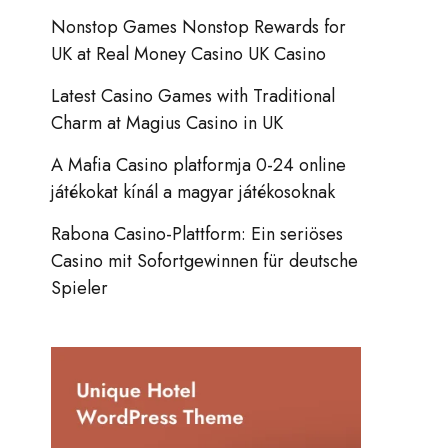
Nonstop Games Nonstop Rewards for
UK at Real Money Casino UK Casino
Latest Casino Games with Traditional
Charm at Magius Casino in UK
A Mafia Casino platformja 0-24 online
játékokat kínál a magyar játékosoknak
Rabona Casino-Plattform: Ein seriöses
Casino mit Sofortgewinnen für deutsche
Spieler