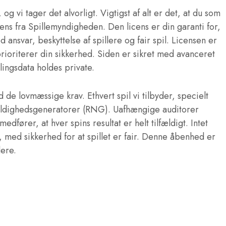
og vi tager det alvorligt. Vigtigst af alt er det, at du som
icens fra Spillemyndigheden. Den licens er din garanti for,
 ansvar, beskyttelse af spillere og fair spil. Licensen er
prioriterer din sikkerhed. Siden er sikret med avanceret
ingsdata holdes private.
de lovmæssige krav. Ethvert spil vi tilbyder, specielt
lfældighedsgeneratorer (RNG). Uafhængige auditorer
dfører, at hver spins resultat er helt tilfældigt. Intet
, med sikkerhed for at spillet er fair. Denne åbenhed er
lere.