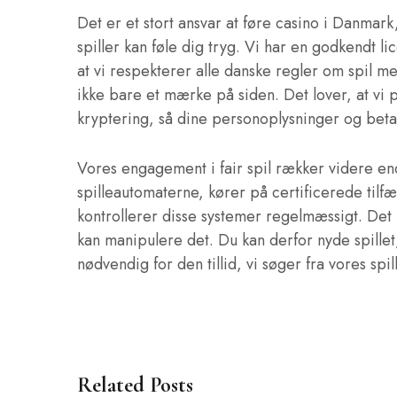
Det er et stort ansvar at føre casino i Danmark, 
spiller kan føle dig tryg. Vi har en godkendt l
at vi respekterer alle danske regler om spil med
ikke bare et mærke på siden. Det lover, at vi 
kryptering, så dine personoplysninger og betal
Vores engagement i fair spil rækker videre end 
spilleautomaterne, kører på certificerede ti
kontrollerer disse systemer regelmæssigt. Det me
kan manipulere det. Du kan derfor nyde spillet
nødvendig for den tillid, vi søger fra vores spil
Related Posts