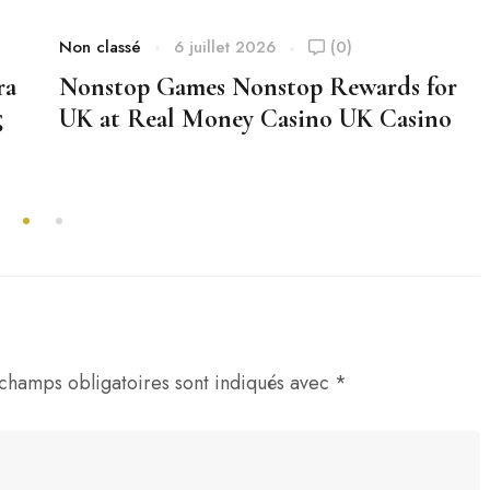
Non classé
6 juillet 2026
(0)
ra
Nonstop Games Nonstop Rewards for
ς
UK at Real Money Casino UK Casino
champs obligatoires sont indiqués avec
*