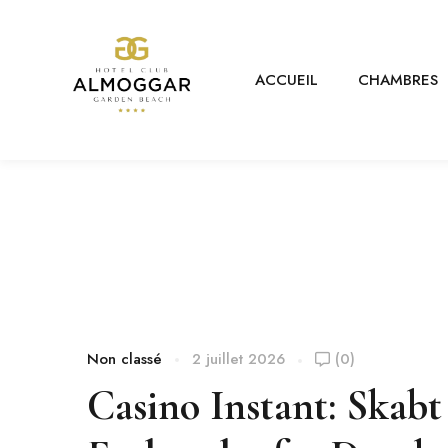
ACCUEIL
CHAMBRES
Non classé
2 juillet 2026
(0)
Casino Instant: Skabt 