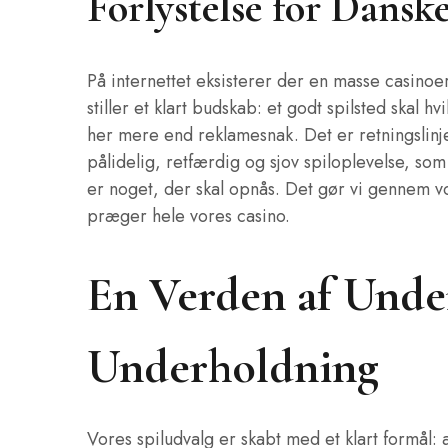
Forlystelse for Danske
På internettet eksisterer der en masse casino
stiller et klart budskab: et godt spilsted skal 
her mere end reklamesnak. Det er retningslinjer
pålidelig, retfærdig og sjov spiloplevelse, som
er noget, der skal opnås. Det gør vi gennem v
præger hele vores casino.
En Verden af Unde
Underholdning
Vores spiludvalg er skabt med et klart formål: