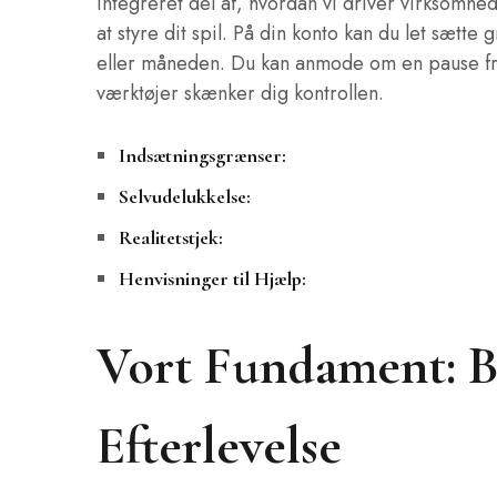
integreret del af, hvordan vi driver virksomhed.
at styre dit spil. På din konto kan du let sæt
eller måneden. Du kan anmode om en pause fra s
værktøjer skænker dig kontrollen.
Indsætningsgrænser:
Selvudelukkelse:
Realitetstjek:
Henvisninger til Hjælp:
Vort Fundament: Be
Efterlevelse