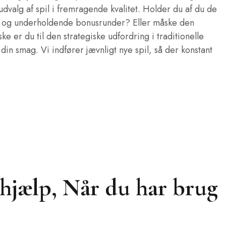
t udvalg af spil i fremragende kvalitet. Holder du af du de
r og underholdende bonusrunder? Eller måske den
 er du til den strategiske udfordring i traditionelle
in smag. Vi indfører jævnligt nye spil, så der konstant
hjælp, Når du har brug