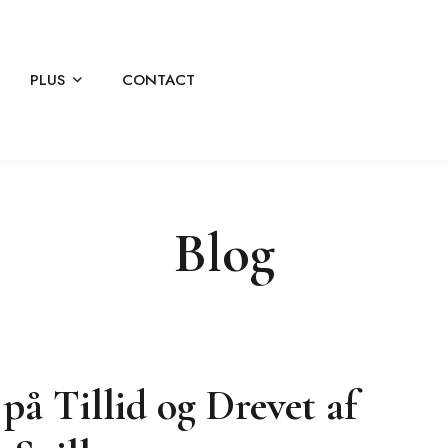
PLUS
CONTACT
Blog
på Tillid og Drevet af