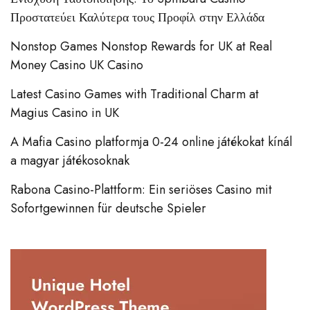
Προστατεύει Καλύτερα τους Προφίλ στην Ελλάδα
Nonstop Games Nonstop Rewards for UK at Real
Money Casino UK Casino
Latest Casino Games with Traditional Charm at
Magius Casino in UK
A Mafia Casino platformja 0-24 online játékokat kínál
a magyar játékosoknak
Rabona Casino-Plattform: Ein seriöses Casino mit
Sofortgewinnen für deutsche Spieler