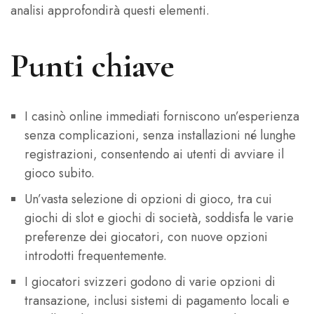
analisi approfondirà questi elementi.
Punti chiave
I casinò online immediati forniscono un’esperienza
senza complicazioni, senza installazioni né lunghe
registrazioni, consentendo ai utenti di avviare il
gioco subito.
Un’vasta selezione di opzioni di gioco, tra cui
giochi di slot e giochi di società, soddisfa le varie
preferenze dei giocatori, con nuove opzioni
introdotti frequentemente.
I giocatori svizzeri godono di varie opzioni di
transazione, inclusi sistemi di pagamento locali e