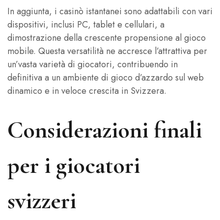
In aggiunta, i casinò istantanei sono adattabili con vari
dispositivi, inclusi PC, tablet e cellulari, a
dimostrazione della crescente propensione al gioco
mobile. Questa versatilità ne accresce l’attrattiva per
un’vasta varietà di giocatori, contribuendo in
definitiva a un ambiente di gioco d’azzardo sul web
dinamico e in veloce crescita in Svizzera.
Considerazioni finali
per i giocatori
svizzeri