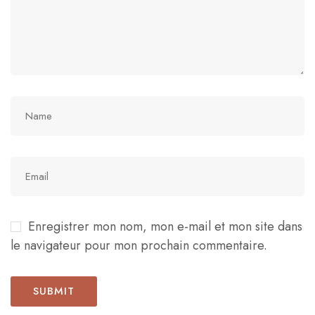
Enregistrer mon nom, mon e-mail et mon site dans
le navigateur pour mon prochain commentaire.