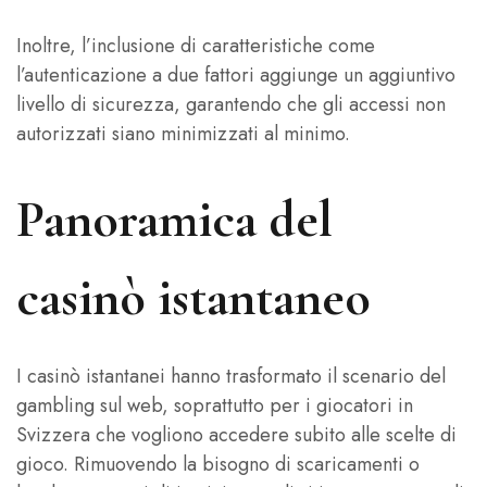
Inoltre, l’inclusione di caratteristiche come
l’autenticazione a due fattori aggiunge un aggiuntivo
livello di sicurezza, garantendo che gli accessi non
autorizzati siano minimizzati al minimo.
Panoramica del
casinò istantaneo
I casinò istantanei hanno trasformato il scenario del
gambling sul web, soprattutto per i giocatori in
Svizzera che vogliono accedere subito alle scelte di
gioco. Rimuovendo la bisogno di scaricamenti o