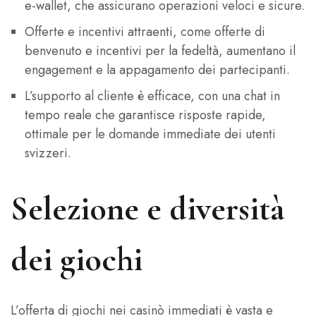
e-wallet, che assicurano operazioni veloci e sicure.
Offerte e incentivi attraenti, come offerte di
benvenuto e incentivi per la fedeltà, aumentano il
engagement e la appagamento dei partecipanti.
L’supporto al cliente è efficace, con una chat in
tempo reale che garantisce risposte rapide,
ottimale per le domande immediate dei utenti
svizzeri.
Selezione e diversità
dei giochi
L’offerta di giochi nei casinò immediati è vasta e