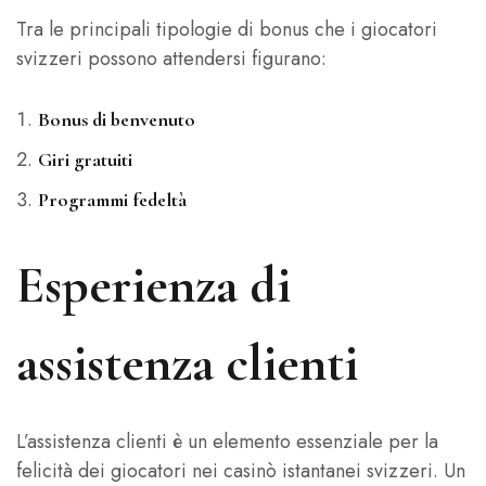
Tra le principali tipologie di bonus che i giocatori
svizzeri possono attendersi figurano:
Bonus di benvenuto
Giri gratuiti
Programmi fedeltà
Esperienza di
assistenza clienti
L’assistenza clienti è un elemento essenziale per la
felicità dei giocatori nei casinò istantanei svizzeri. Un