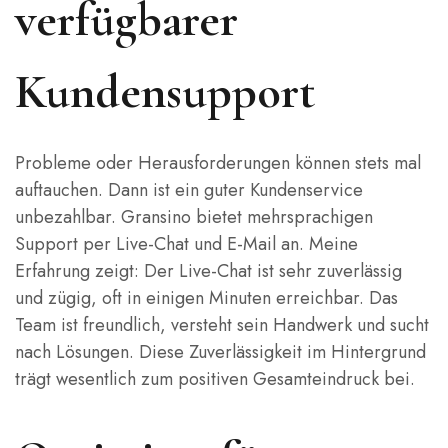
verfügbarer
Kundensupport
Probleme oder Herausforderungen können stets mal
auftauchen. Dann ist ein guter Kundenservice
unbezahlbar. Gransino bietet mehrsprachigen
Support per Live-Chat und E-Mail an. Meine
Erfahrung zeigt: Der Live-Chat ist sehr zuverlässig
und zügig, oft in einigen Minuten erreichbar. Das
Team ist freundlich, versteht sein Handwerk und sucht
nach Lösungen. Diese Zuverlässigkeit im Hintergrund
trägt wesentlich zum positiven Gesamteindruck bei.