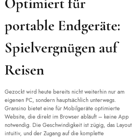
Optimiert für
portable Endgeräte:
Spielvergnügen auf
Reisen
Gezockt wird heute bereits nicht weiterhin nur am
eigenen PC, sondern hauptsächlich unterwegs.
Gransino bietet eine für Mobilgeräte optimierte
Website, die direkt im Browser abläuft – keine App
notwendig. Die Geschwindigkeit ist zügig, das Layout
intuitiv, und der Zugang auf die komplette