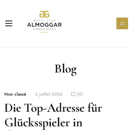
Blog
Non classé
2 juillet 2026
(0)
Die Top-Adresse für
Glücksspieler in