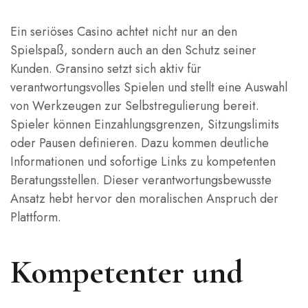
Ein seriöses Casino achtet nicht nur an den
Spielspaß, sondern auch an den Schutz seiner
Kunden. Gransino setzt sich aktiv für
verantwortungsvolles Spielen und stellt eine Auswahl
von Werkzeugen zur Selbstregulierung bereit.
Spieler können Einzahlungsgrenzen, Sitzungslimits
oder Pausen definieren. Dazu kommen deutliche
Informationen und sofortige Links zu kompetenten
Beratungsstellen. Dieser verantwortungsbewusste
Ansatz hebt hervor den moralischen Anspruch der
Plattform.
Kompetenter und