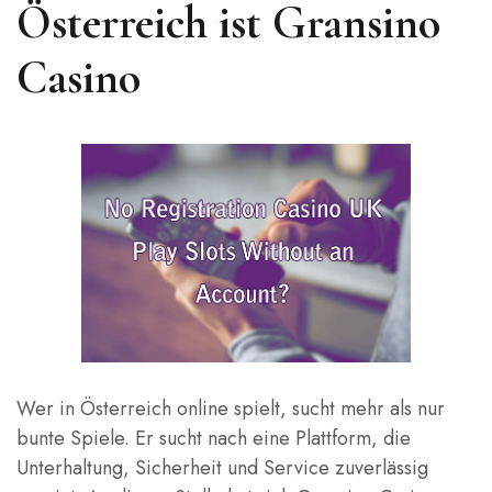
Österreich ist Gransino
Casino
Wer in Österreich online spielt, sucht mehr als nur
bunte Spiele. Er sucht nach eine Plattform, die
Unterhaltung, Sicherheit und Service zuverlässig