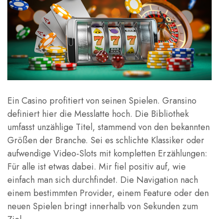
Ein Casino profitiert von seinen Spielen. Gransino
definiert hier die Messlatte hoch. Die Bibliothek
umfasst unzählige Titel, stammend von den bekannten
Größen der Branche. Sei es schlichte Klassiker oder
aufwendige Video-Slots mit kompletten Erzählungen:
Für alle ist etwas dabei. Mir fiel positiv auf, wie
einfach man sich durchfindet. Die Navigation nach
einem bestimmten Provider, einem Feature oder den
neuen Spielen bringt innerhalb von Sekunden zum