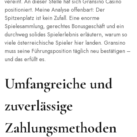
vereint. An dieser Stelle hat sich Gransino Casino
positioniert. Meine Analyse offenbart: Der
Spitzenplatz ist kein Zufall. Eine enorme
Spielesammlung, gerechtes Bonusgeschäft und ein
durchweg solides Spielerlebnis erläutern, warum so
viele österreichische Spieler hier landen. Gransino
muss seine Führungsposition täglich neu bestätigen –
und das erfüllt es.
Umfangreiche und
zuverlässige
Zahlungsmethoden