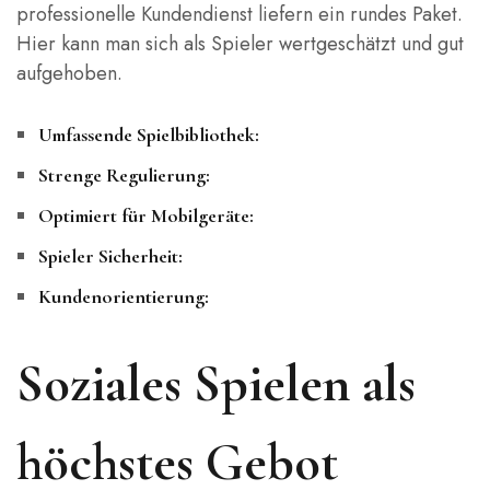
professionelle Kundendienst liefern ein rundes Paket.
Hier kann man sich als Spieler wertgeschätzt und gut
aufgehoben.
Umfassende Spielbibliothek:
Strenge Regulierung:
Optimiert für Mobilgeräte:
Spieler Sicherheit:
Kundenorientierung:
Soziales Spielen als
höchstes Gebot