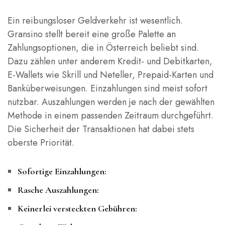
Ein reibungsloser Geldverkehr ist wesentlich.
Gransino stellt bereit eine große Palette an
Zahlungsoptionen, die in Österreich beliebt sind.
Dazu zählen unter anderem Kredit- und Debitkarten,
E-Wallets wie Skrill und Neteller, Prepaid-Karten und
Banküberweisungen. Einzahlungen sind meist sofort
nutzbar. Auszahlungen werden je nach der gewählten
Methode in einem passenden Zeitraum durchgeführt.
Die Sicherheit der Transaktionen hat dabei stets
oberste Priorität.
Sofortige Einzahlungen:
Rasche Auszahlungen:
Keinerlei versteckten Gebühren: