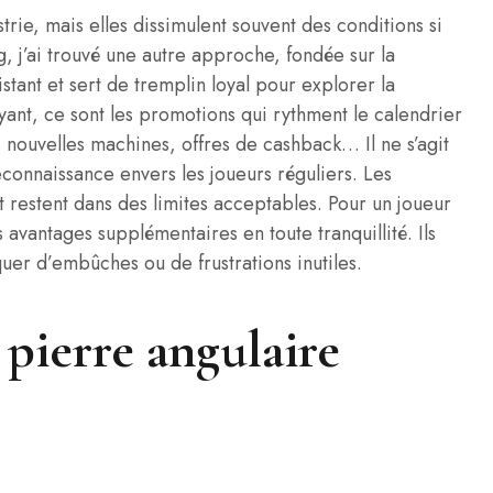
strie, mais elles dissimulent souvent des conditions si
 j’ai trouvé une autre approche, fondée sur la
tant et sert de tremplin loyal pour explorer la
yant, ce sont les promotions qui rythment le calendrier
s nouvelles machines, offres de cashback… Il ne s’agit
connaissance envers les joueurs réguliers. Les
 restent dans des limites acceptables. Pour un joueur
 avantages supplémentaires en toute tranquillité. Ils
er d’embûches ou de frustrations inutiles.
pierre angulaire