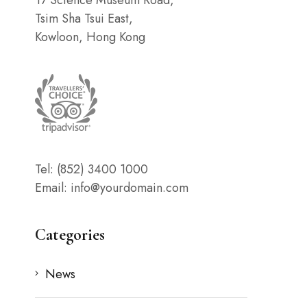
Tsim Sha Tsui East,
Kowloon, Hong Kong
Tel: (852) 3400 1000
Email: info@yourdomain.com
Categories
News