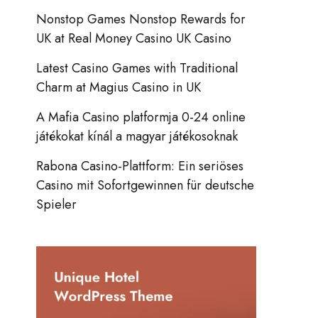
Nonstop Games Nonstop Rewards for
UK at Real Money Casino UK Casino
Latest Casino Games with Traditional
Charm at Magius Casino in UK
A Mafia Casino platformja 0-24 online
játékokat kínál a magyar játékosoknak
Rabona Casino-Plattform: Ein seriöses
Casino mit Sofortgewinnen für deutsche
Spieler