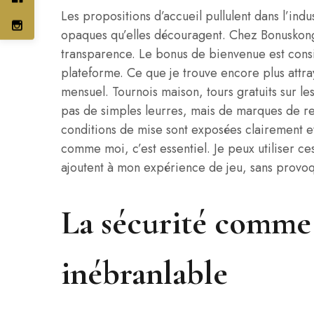
Les propositions d’accueil pullulent dans l’indu
opaques qu’elles découragent. Chez Bonuskong,
transparence. Le bonus de bienvenue est consis
plateforme. Ce que je trouve encore plus attra
mensuel. Tournois maison, tours gratuits sur le
pas de simples leurres, mais de marques de re
conditions de mise sont exposées clairement et
comme moi, c’est essentiel. Je peux utiliser ces
ajoutent à mon expérience de jeu, sans provoqu
La sécurité comme 
inébranlable