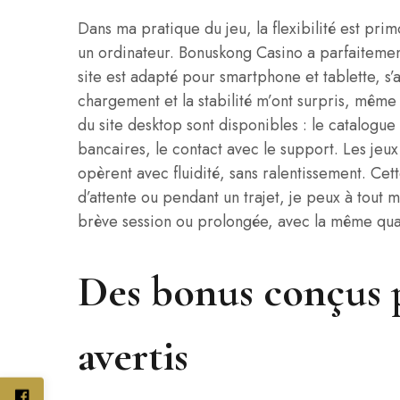
Dans ma pratique du jeu, la flexibilité est prim
un ordinateur. Bonuskong Casino a parfaitemen
site est adapté pour smartphone et tablette, s’a
chargement et la stabilité m’ont surpris, même 
du site desktop sont disponibles : le catalogue 
bancaires, le contact avec le support. Les jeu
opèrent avec fluidité, sans ralentissement. Cett
d’attente ou pendant un trajet, je peux à tou
brève session ou prolongée, avec la même qual
Des bonus conçus 
avertis