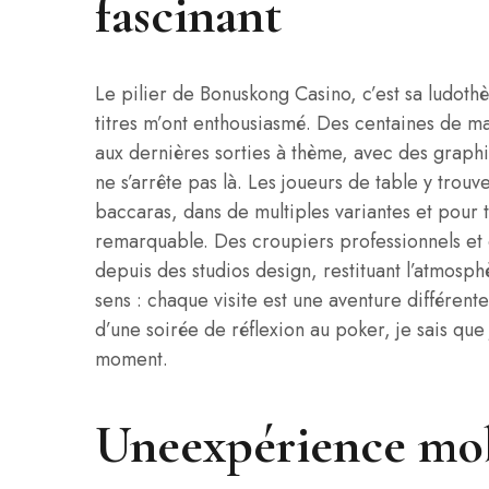
fascinant
Le pilier de Bonuskong Casino, c’est sa ludothèq
titres m’ont enthousiasmé. Des centaines de ma
aux dernières sorties à thème, avec des graphi
ne s’arrête pas là. Les joueurs de table y trou
baccaras, dans de multiples variantes et pour to
remarquable. Des croupiers professionnels et 
depuis des studios design, restituant l’atmosph
sens : chaque visite est une aventure différente
d’une soirée de réflexion au poker, je sais qu
moment.
Uneexpérience mob