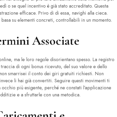
dì o se quel incentivo è già stato accreditato. Questa
azione efficace. Privo di di essa, navighi alla cieca.
basa su elementi concreti, controllabili in un momento.
ermini Associate
nline, ma le loro regole disorientano spesso. La registro
i traccia di ogni bonus ricevuto, del suo valore e dello
non smarrisei il conto dei giri gratuiti richiesti. Non
nvece li hai già convertiti. Seguire questi movimenti ti
n occhio più esigente, perché ne constati l’applicazione
edditizie e a sfruttarle con una metodica.
Caricamenti e