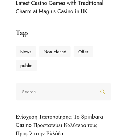
Latest Casino Games with Traditional
Charm at Magius Casino in UK
Tags
News
Non classé
Offer
public
Ενίσχυση Ταυτοποίησης: Το Spinbara
Casino Προστατεύει Καλύτερα τους
Προφίλ στην Ελλάδα