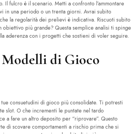
. Il fulcro è il scenario. Metti a confronto l’ammontare
i in una periodo o un trenta giorni. Avrai subito
che la regolarità dei prelievi è indicativa. Riscuoti subito
un obiettivo più grande? Questa semplice analisi ti spinge
ulla aderenza con i progetti che sostieni di voler seguire.
 Modelli di Gioco
 tue consuetudini di gioco più consolidate. Ti potresti
e slot. O che incrementi le puntate nel tardo
ce a fare un altro deposito per “riprovare”. Questo
ette di scovare comportamenti a rischio prima che si