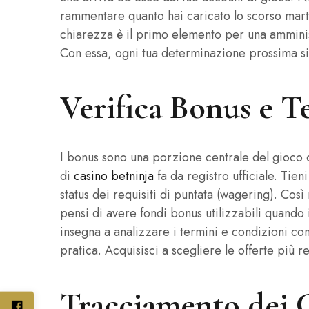
rammentare quanto hai caricato lo scorso marte
chiarezza è il primo elemento per una amministr
Con essa, ogni tua determinazione prossima si 
Verifica Bonus e T
I bonus sono una porzione centrale del gioco o
di
casino betninja
fa da registro ufficiale. Tien
status dei requisiti di puntata (wagering). Così 
pensi di avere fondi bonus utilizzabili quando i
insegna a analizzare i termini e condizioni co
pratica. Acquisisci a scegliere le offerte più r
Tracciamento dei 