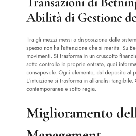
Transazioni di Betnin
Abilità di Gestione de
Tra gli mezzi messi a disposizione dalle sistem
spesso non ha l’attenzione che si merita. Su Bet
movimenti. Si trasforma in un cruscotto finanzi
sotto controllo le proprie entrate, quei infor
consapevole. Ogni elemento, dal deposito al pr
L’intuizione si trasforma in all’analisi tangibile
contemporanea e sotto regia.
Miglioramento dell
Management