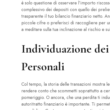
è solo questione di osservare l’importo riscosso
complessivo dei depositi con quello dei preliev
trasparente il tuo bilancio finanziario netto. An
piccole cifre o preferisci di raccogliere per 
a meditare sulla tua inclinazione al rischio e s
Individuazione dei
Personali
Col tempo, la storia delle transazioni mostra le
rendere conto che scommetti soprattutto a cert
pomeriggio. O ancora, che una perdita ti indu
autoritratto finanziario è importante. Ti perm