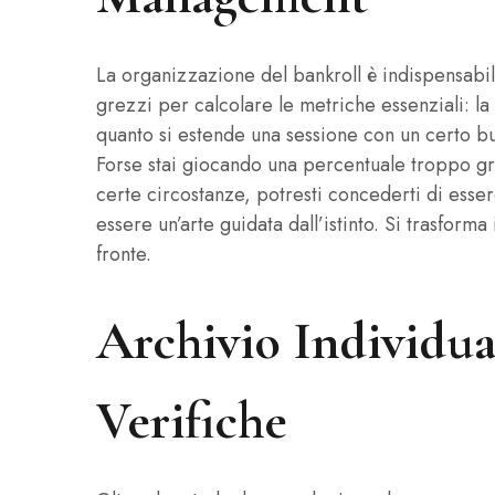
La organizzazione del bankroll è indispensabile
grezzi per calcolare le metriche essenziali: la
quanto si estende una sessione con un certo bu
Forse stai giocando una percentuale troppo gra
certe circostanze, potresti concederti di esse
essere un’arte guidata dall’istinto. Si trasforma
fronte.
Archivio Individua
Verifiche