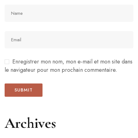
Enregistrer mon nom, mon e-mail et mon site dans
le navigateur pour mon prochain commentaire.
Archives