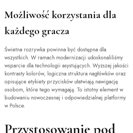
Możliwość korzystania dla
każdego gracza
Świetna rozrywka powinna być dostępna dla
wszystkich. W ramach modernizacji udoskonaliliśmy
wsparcie dla technologii asystujących. Wyższej jakości
kontrasty kolorów, logiczna struktura nagłówków oraz
opisujące etykiety przycisków ułatwiają nawigację
osobom, które tego wymagają. To istotny element w
budowaniu nowoczesnej i odpowiedzialnej platformy
w Polsce.
Przystosowanie pod