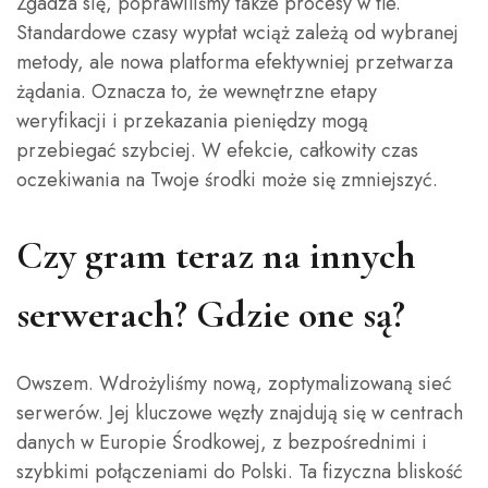
Zgadza się, poprawiliśmy także procesy w tle.
Standardowe czasy wypłat wciąż zależą od wybranej
metody, ale nowa platforma efektywniej przetwarza
żądania. Oznacza to, że wewnętrzne etapy
weryfikacji i przekazania pieniędzy mogą
przebiegać szybciej. W efekcie, całkowity czas
oczekiwania na Twoje środki może się zmniejszyć.
Czy gram teraz na innych
serwerach? Gdzie one są?
Owszem. Wdrożyliśmy nową, zoptymalizowaną sieć
serwerów. Jej kluczowe węzły znajdują się w centrach
danych w Europie Środkowej, z bezpośrednimi i
szybkimi połączeniami do Polski. Ta fizyczna bliskość