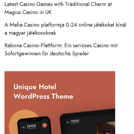
Latest Casino Games with Traditional Charm at
Magius Casino in UK
A Mafia Casino platformja 0-24 online játékokat kínál
a magyar játékosoknak
Rabona Casino-Plattform: Ein seriöses Casino mit
Sofortgewinnen für deutsche Spieler