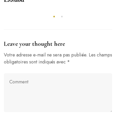
Leave your thought here
Votre adresse e-mail ne sera pas publiée.
Les champs
obligatoires sont indiqués avec
*