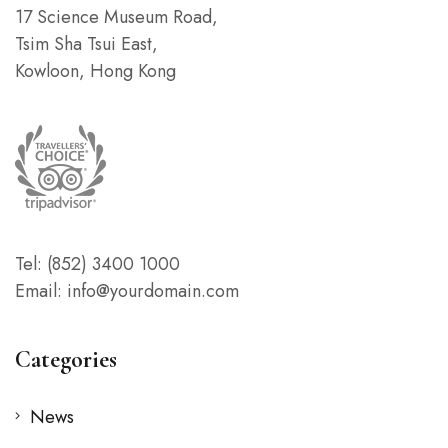
17 Science Museum Road,
Tsim Sha Tsui East,
Kowloon, Hong Kong
Tel: (852) 3400 1000
Email: info@yourdomain.com
Categories
News