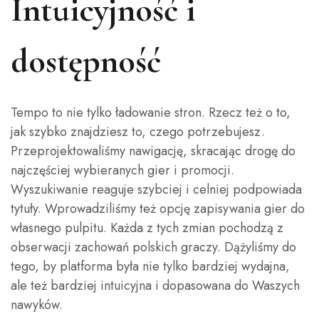
Intuicyjność i
dostępność
Tempo to nie tylko ładowanie stron. Rzecz też o to,
jak szybko znajdziesz to, czego potrzebujesz.
Przeprojektowaliśmy nawigację, skracając drogę do
najczęściej wybieranych gier i promocji.
Wyszukiwanie reaguje szybciej i celniej podpowiada
tytuły. Wprowadziliśmy też opcję zapisywania gier do
własnego pulpitu. Każda z tych zmian pochodzą z
obserwacji zachowań polskich graczy. Dążyliśmy do
tego, by platforma była nie tylko bardziej wydajna,
ale też bardziej intuicyjna i dopasowana do Waszych
nawyków.