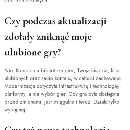
sieci komórkowych.
Czy podczas aktualizacji
zdołały zniknąć moje
ulubione gry?
Nie. Kompletna biblioteka gier, Twoja historia, lista
ulubionych oraz saldo konta są w całości zachowane.
Modernizacja dotyczyła infrastrukturę i technologię
platformy, a nie wybór gier. Gdy gra była dostępna
przed zmianami, jest osiągalna i teraz. Działa tylko
wydajniej.
Czy też nowa technologia