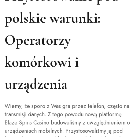
polskie warunki:
Operatorzy
komórkowi i
urządzenia
Wiemy, że sporo z Was gra przez telefon, często na
transmisji danych. Z tego powodu nową platformę
Blaze Spins Casino budowaliśmy z uwzględnieniem o
urządzeniach mobilnych. Przystosowaliśmy ją pod