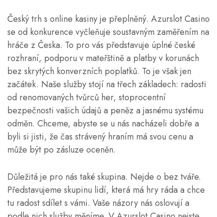
Český trh s online kasiny je přeplněný. Azurslot Casino
se od konkurence vyčleňuje soustavným zaměřením na
hráče z Česka. To pro vás představuje úplné české
rozhraní, podporu v mateřštině a platby v korunách
bez skrytých konverzních poplatků. To je však jen
začátek. Naše služby stojí na třech základech: radosti
od renomovaných tvůrců her, stoprocentní
bezpečnosti vašich údajů a peněz a jasnému systému
odměn. Chceme, abyste se u nás nacházeli dobře a
byli si jisti, že čas strávený hraním má svou cenu a
může být po zásluze oceněn.
Důležitá je pro nás také skupina. Nejde o bez tváře.
Představujeme skupinu lidí, která má hry ráda a chce
tu radost sdílet s vámi. Vaše názory nás oslovují a
podle nich služby měníme. V Azurslot Casino nejste