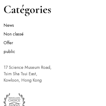
Catégories
News
Non classé
Offer
public
17 Science Museum Road,
Tsim Sha Tsui East,
Kowloon, Hong Kong