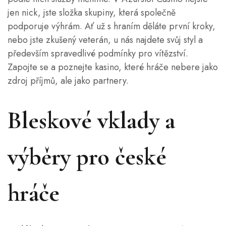
jen nick, jste složka skupiny, která společně
podporuje výhrám. Ať už s hraním děláte první kroky,
nebo jste zkušený veterán, u nás najdete svůj styl a
především spravedlivé podmínky pro vítězství.
Zapojte se a poznejte kasino, které hráče nebere jako
zdroj příjmů, ale jako partnery.
Bleskové vklady a
výběry pro české
hráče