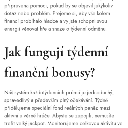
připravena pomoci, pokud by se objevil jakýkoliv
dotaz nebo problém. Přejeme si, aby vše kolem
financí probíhalo hladce a vy jste schopni svou
energii věnovat hře a snaze o týdenní odměnu.
Jak fungují týdenní
finanční bonusy?
Náš systém každotýdenních prémií je jednoduchý,
spravedlivý a především plný očekávání. Týdně
přidělujeme speciální fond reálných peněz mezi
aktivní a věrné hráče. Abyste se zapojili, nemusíte
trefit velký jackpot. Monitorujeme celkovou aktivitu ve