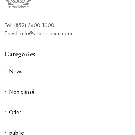
Tel: (852) 3400 1000
Email: info@yourdomain.com
Categories
News
Non classé
Offer
public