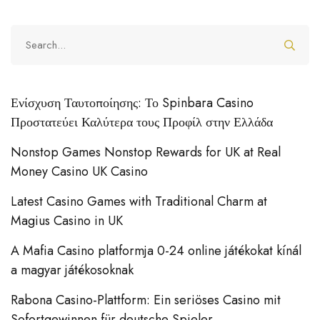
Ενίσχυση Ταυτοποίησης: Το Spinbara Casino
Προστατεύει Καλύτερα τους Προφίλ στην Ελλάδα
Nonstop Games Nonstop Rewards for UK at Real
Money Casino UK Casino
Latest Casino Games with Traditional Charm at
Magius Casino in UK
A Mafia Casino platformja 0-24 online játékokat kínál
a magyar játékosoknak
Rabona Casino-Plattform: Ein seriöses Casino mit
Sofortgewinnen für deutsche Spieler