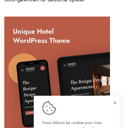
Nous utilisons les cookies pour nous