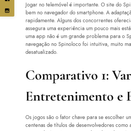
Jogar no telemóvel é importante. O site do S
bem no navegador do smartphone. A adaptação
rapidamente. Alguns dos concorrentes oferec
assegura uma experiência um pouco mais estável
uma app não é um grande problema para o Spi
navegação no Spinoloco foi intuitiva, muito m
desatualizado.
Comparativo 1: Va
Entretenimento e 
Os jogos são o fator chave para se escolher 
centenas de títulos de desenvolvedores como a