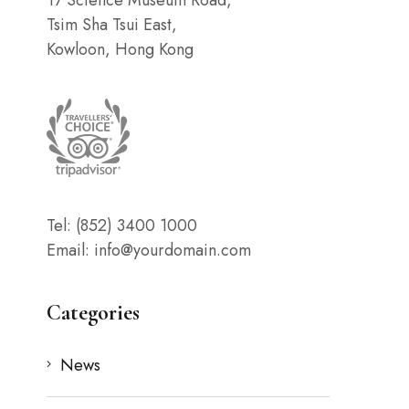
Tsim Sha Tsui East,
Kowloon, Hong Kong
Tel: (852) 3400 1000
Email: info@yourdomain.com
Categories
News