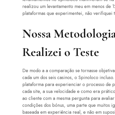
realizou um levantamento meu em menos de 12 
plataformas que experimentei, não verifiquei t
Nossa Metodologia
Realizei o Teste
De modo a a comparação se tornasse objetiva,
cada um dos seis casinos, o Spinoloco inclus
plataforma para experienciar o processo de pa
cada site, a sua velocidade e como era prátic
ao cliente com a mesma pergunta para avaliar 
condições dos bónus, uma parte que muitos ign
baseada em experiência real, e não em supos