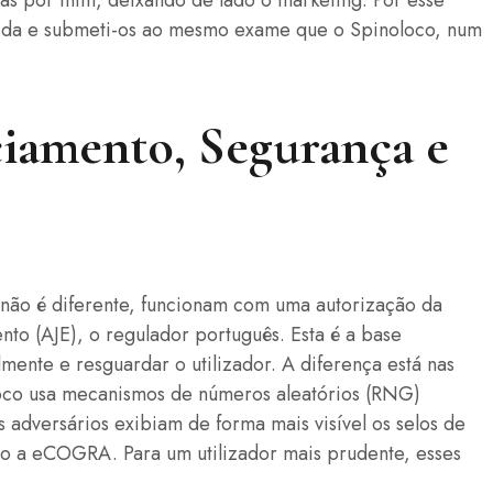
ólida e submeti-os ao mesmo exame que o Spinoloco, num
ciamento, Segurança e
 não é diferente, funcionam com uma autorização da
to (AJE), o regulador português. Esta é a base
lmente e resguardar o utilizador. A diferença está nas
oloco usa mecanismos de números aleatórios (RNG)
s adversários exibiam de forma mais visível os selos de
o a eCOGRA. Para um utilizador mais prudente, esses