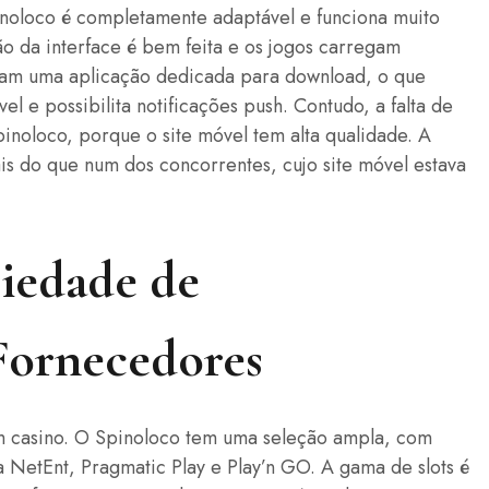
pinoloco é completamente adaptável e funciona muito
 da interface é bem feita e os jogos carregam
iam uma aplicação dedicada para download, o que
 e possibilita notificações push. Contudo, a falta de
noloco, porque o site móvel tem alta qualidade. A
ais do que num dos concorrentes, cujo site móvel estava
riedade de
Fornecedores
um casino. O Spinoloco tem uma seleção ampla, com
 NetEnt, Pragmatic Play e Play’n GO. A gama de slots é