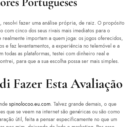
ores Portugueses
o, resolvi fazer uma análise própria, de raiz. O propósito
do com cinco dos seus rivais mais imediatos para o
 realmente importam a quem joga: os jogos oferecidos,
s e faz levantamentos, a experiência no telemóvel e a
m todas as plataformas, testei com dinheiro real e
ontrei, para que a sua escolha possa ser mais simples.
di Fazer Esta Avaliação
ande
spinolocoo.eu.com
. Talvez grande demais, o que
ses que se veem na internet são genéricas ou são como
ação útil, feita a pensar especificamente no que um
sas por mim, deixando de lado o marketing. Por esse