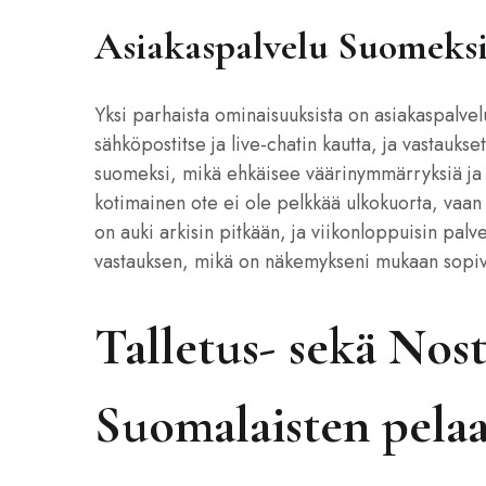
Asiakaspalvelu Suomeksi
Yksi parhaista ominaisuuksista on asiakaspalvelu
sähköpostitse ja live-chatin kautta, ja vastaukse
suomeksi, mikä ehkäisee väärinymmärryksiä ja
kotimainen ote ei ole pelkkää ulkokuorta, vaan a
on auki arkisin pitkään, ja viikonloppuisin pal
vastauksen, mikä on näkemykseni mukaan sopiv
Talletus- sekä Nost
Suomalaisten pelaa