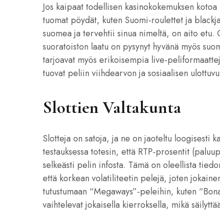
Jos kaipaat todellisen kasinokokemuksen kotoa 
tuomat pöydät, kuten Suomi-roulettet ja blackja
suomea ja tervehtii sinua nimeltä, on aito etu. 
suoratoiston laatu on pysynyt hyvänä myös suoma
tarjoavat myös erikoisempia live-peliformaatt
tuovat peliin viihdearvon ja sosiaalisen ulottuv
Slottien Valtakunta
Slotteja on satoja, ja ne on jaoteltu loogisesti
testauksessa totesin, että RTP-prosentit (paluupel
selkeästi pelin infosta. Tämä on oleellista tied
että korkean volatiliteetin pelejä, joten jokainen
tutustumaan “Megaways”-peleihin, kuten “Bonanza
vaihtelevat jokaisella kierroksella, mikä säilyttä