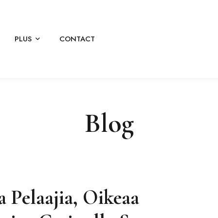
PLUS
CONTACT
Blog
 Pelaajia, Oikeaa