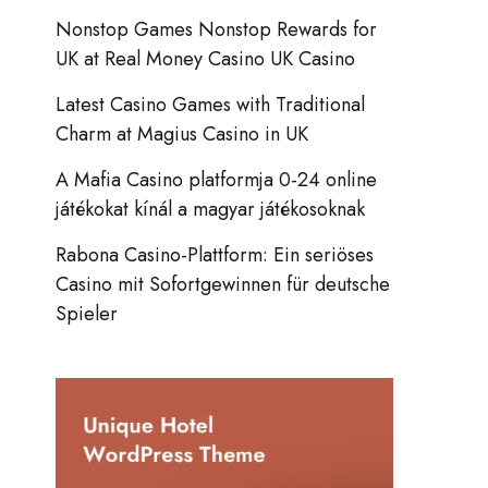
Nonstop Games Nonstop Rewards for
UK at Real Money Casino UK Casino
Latest Casino Games with Traditional
Charm at Magius Casino in UK
A Mafia Casino platformja 0-24 online
játékokat kínál a magyar játékosoknak
Rabona Casino-Plattform: Ein seriöses
Casino mit Sofortgewinnen für deutsche
Spieler