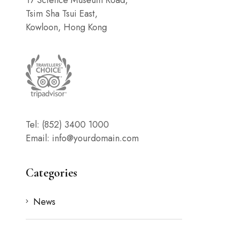
Tsim Sha Tsui East,
Kowloon, Hong Kong
Tel: (852) 3400 1000
Email: info@yourdomain.com
Categories
News