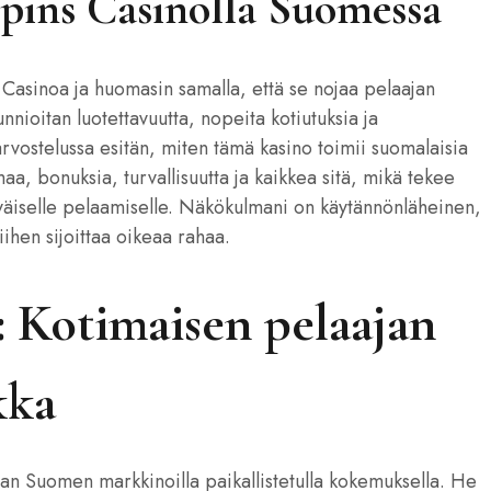
pins Casinolla Suomessa
Casinoa ja huomasin samalla, että se nojaa pelaajan
ioitan luotettavuutta, nopeita kotiutuksia ja
rvostelussa esitän, miten tämä kasino toimii suomalaisia
maa, bonuksia, turvallisuutta ja kaikkea sitä, mikä tekee
väiselle pelaamiselle. Näkökulmani on käytännönläheinen,
iihen sijoittaa oikeaa rahaa.
: Kotimaisen pelaajan
kka
an Suomen markkinoilla paikallistetulla kokemuksella. He