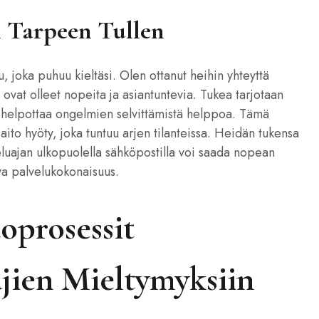
 Tarpeen Tullen
, joka puhuu kieltäsi. Olen ottanut heihin yhteyttä
t ovat olleet nopeita ja asiantuntevia. Tukea tarjotaan
 helpottaa ongelmien selvittämistä helppoa. Tämä
ito hyöty, joka tuntuu arjen tilanteissa. Heidän tukensa
veluajan ulkopuolella sähköpostilla voi saada nopean
a palvelukokonaisuus.
oprosessit
jien Mieltymyksiin