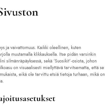
Sivuston
ys ja vaivattomuus. Kaikki oleellinen, kuten
arjolla muutamalla klikkauksella. Itse pidän varsinkin
ni silmänräpäyksessä, sekä ‘Suosikit’-osiota, johon
lkoasu on visuaalisesti miellyttävä tarvitsematta, että se
ukaista, eikä ole tarvittu etsiä tietoja turhaan, mikä on
a.
ajoitusasetukset