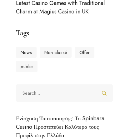
Latest Casino Games with Traditional
Charm at Magius Casino in UK
Tags
News
Non classé
Offer
public
Ενίσχυση Ταυτοποίησης: Το Spinbara
Casino Προστατεύει Καλύτερα τους
Προφίλ στην Ελλάδα