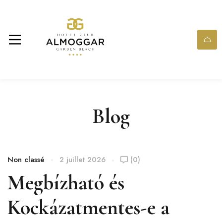
Blog
Non classé
2 juillet 2026
(0)
Megbízható és
Kockázatmentes-e a