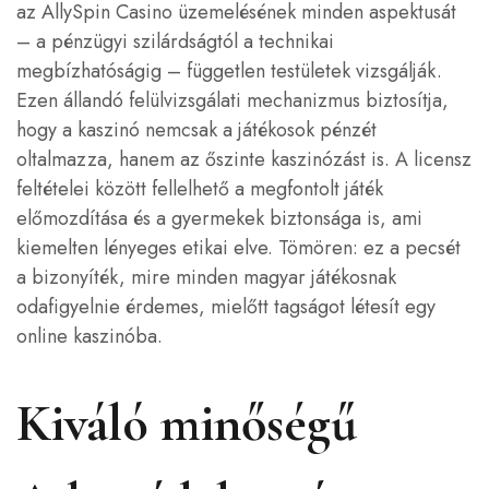
az AllySpin Casino üzemelésének minden aspektusát
– a pénzügyi szilárdságtól a technikai
megbízhatóságig – független testületek vizsgálják.
Ezen állandó felülvizsgálati mechanizmus biztosítja,
hogy a kaszinó nemcsak a játékosok pénzét
oltalmazza, hanem az őszinte kaszinózást is. A licensz
feltételei között fellelhető a megfontolt játék
előmozdítása és a gyermekek biztonsága is, ami
kiemelten lényeges etikai elve. Tömören: ez a pecsét
a bizonyíték, mire minden magyar játékosnak
odafigyelnie érdemes, mielőtt tagságot létesít egy
online kaszinóba.
Kiváló minőségű