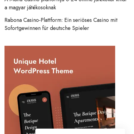
a magyar játékosoknak
Rabona Casino-Plattform: Ein seriöses Casino mit
Sofortgewinnen für deutsche Spieler