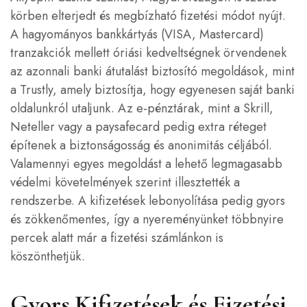
körben elterjedt és megbízható fizetési módot nyújt.
A hagyományos bankkártyás (VISA, Mastercard)
tranzakciók mellett óriási kedveltségnek örvendenek
az azonnali banki átutalást biztosító megoldások, mint
a Trustly, amely biztosítja, hogy egyenesen saját banki
oldalunkról utaljunk. Az e-pénztárak, mint a Skrill,
Neteller vagy a paysafecard pedig extra réteget
építenek a biztonságosság és anonimitás céljából.
Valamennyi egyes megoldást a lehető legmagasabb
védelmi követelmények szerint illesztették a
rendszerbe. A kifizetések lebonyolítása pedig gyors
és zökkenőmentes, így a nyereményünket többnyire
percek alatt már a fizetési számlánkon is
köszönthetjük.
Gyors Kifizetések és Fizetési