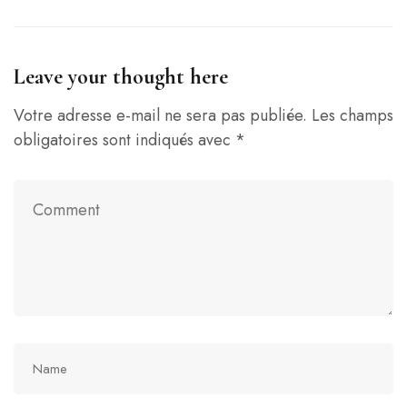
Leave your thought here
Votre adresse e-mail ne sera pas publiée.
Les champs
obligatoires sont indiqués avec
*