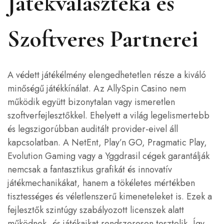
Játékválasztéka és
Szoftveres Partnerei
A védett játékélmény elengedhetetlen része a kiváló
minőségű játékkínálat. Az AllySpin Casino nem
működik együtt bizonytalan vagy ismeretlen
szoftverfejlesztőkkel. Ehelyett a világ legelismertebb
és legszigorúbban auditált provider-eivel áll
kapcsolatban. A NetEnt, Play’n GO, Pragmatic Play,
Evolution Gaming vagy a Yggdrasil cégek garantálják
nemcsak a fantasztikus grafikát és innovatív
játékmechanikákat, hanem a tökéletes mértékben
tisztességes és véletlenszerű kimeneteleket is. Ezek a
fejlesztők szintúgy szabályozott licenszek alatt
működnek, és játékaikat rendszeresen tesztelik. Így