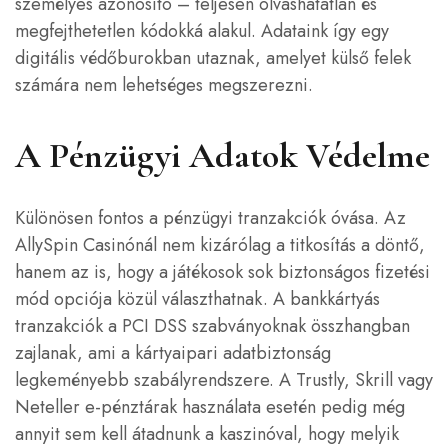
személyes azonosító – teljesen olvashatatlan és
megfejthetetlen kódokká alakul. Adataink így egy
digitális védőburokban utaznak, amelyet külső felek
számára nem lehetséges megszerezni.
A Pénzügyi Adatok Védelme
Különösen fontos a pénzügyi tranzakciók óvása. Az
AllySpin Casinónál nem kizárólag a titkosítás a döntő,
hanem az is, hogy a játékosok sok biztonságos fizetési
mód opciója közül választhatnak. A bankkártyás
tranzakciók a PCI DSS szabványoknak összhangban
zajlanak, ami a kártyaipari adatbiztonság
legkeményebb szabályrendszere. A Trustly, Skrill vagy
Neteller e-pénztárak használata esetén pedig még
annyit sem kell átadnunk a kaszinóval, hogy melyik