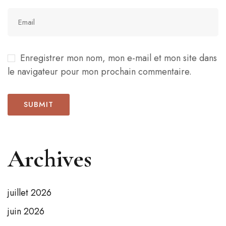
Enregistrer mon nom, mon e-mail et mon site dans
le navigateur pour mon prochain commentaire.
Archives
juillet 2026
juin 2026