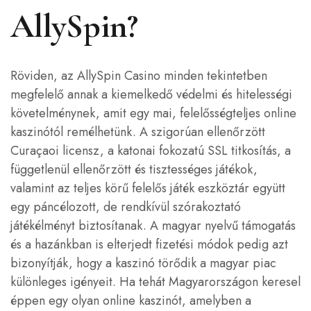
AllySpin?
Röviden, az AllySpin Casino minden tekintetben
megfelelő annak a kiemelkedő védelmi és hitelességi
követelménynek, amit egy mai, felelősségteljes online
kaszinótól remélhetünk. A szigorúan ellenőrzött
Curaçaoi licensz, a katonai fokozatú SSL titkosítás, a
függetlenül ellenőrzött és tisztességes játékok,
valamint az teljes körű felelős játék eszköztár együtt
egy páncélozott, de rendkívül szórakoztató
játékélményt biztosítanak. A magyar nyelvű támogatás
és a hazánkban is elterjedt fizetési módok pedig azt
bizonyítják, hogy a kaszinó törődik a magyar piac
különleges igényeit. Ha tehát Magyarországon keresel
éppen egy olyan online kaszinót, amelyben a