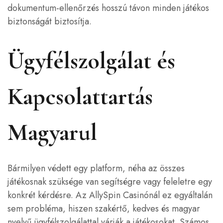
dokumentum-ellenőrzés hosszú távon minden játékos
biztonságát biztosítja.
Ügyfélszolgálat és
Kapcsolattartás
Magyarul
Bármilyen védett egy platform, néha az összes
játékosnak szüksége van segítségre vagy feleletre egy
konkrét kérdésre. Az AllySpin Casinónál ez egyáltalán
sem probléma, hiszen szakértő, kedves és magyar
nyelvű ügyfélszolgálattal várják a játékosokat. Számos