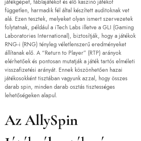
játékgépet, táblajátékot és élő kaszinó játékot
független, harmadik fél által készített auditoknak vet
alá. Ezen tesztek, melyeket olyan ismert szervezetek
folytatnak, például a iTech Labs illetve a GLI (Gaming
Laboratories International), biztosítják, hogy a játékok
RNG-i (RNG) tényleg véletlenszerű eredményeket
állítanak elő. A “Return to Player” (RTP) arányok
elérhetőek és pontosan mutatják a játék tartós elméleti
visszafizetési arányát. Ennek köszönhetően hazai
játékosokként tisztában vagyunk azzal, hogy összes
darab spin, minden darab osztás tisztességes
lehetőségeken alapul.
Az AllySpin