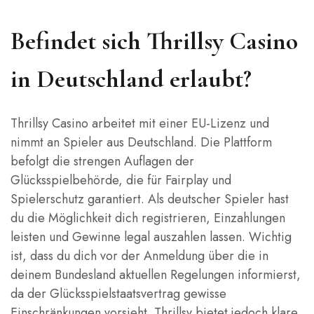
Befindet sich Thrillsy Casino
in Deutschland erlaubt?
Thrillsy Casino arbeitet mit einer EU-Lizenz und
nimmt an Spieler aus Deutschland. Die Plattform
befolgt die strengen Auflagen der
Glücksspielbehörde, die für Fairplay und
Spielerschutz garantiert. Als deutscher Spieler hast
du die Möglichkeit dich registrieren, Einzahlungen
leisten und Gewinne legal auszahlen lassen. Wichtig
ist, dass du dich vor der Anmeldung über die in
deinem Bundesland aktuellen Regelungen informierst,
da der Glücksspielstaatsvertrag gewisse
Einschränkungen vorsieht. Thrillsy bietet jedoch klare