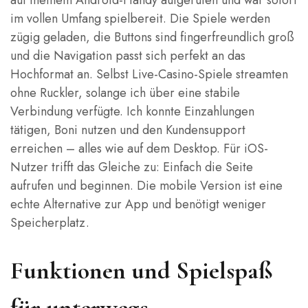
im vollen Umfang spielbereit. Die Spiele werden
zügig geladen, die Buttons sind fingerfreundlich groß
und die Navigation passt sich perfekt an das
Hochformat an. Selbst Live-Casino-Spiele streamten
ohne Ruckler, solange ich über eine stabile
Verbindung verfügte. Ich konnte Einzahlungen
tätigen, Boni nutzen und den Kundensupport
erreichen – alles wie auf dem Desktop. Für iOS-
Nutzer trifft das Gleiche zu: Einfach die Seite
aufrufen und beginnen. Die mobile Version ist eine
echte Alternative zur App und benötigt weniger
Speicherplatz.
Funktionen und Spielspaß
für unterwegs