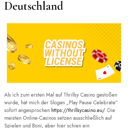
Deutschland
Als ich zum ersten Mal auf Thrillsy Casino gestoßen
wurde, hat mich der Slogan „Play Pause Celebrate“
sofort angesprochen
https://thrillsycasino.eu/
. Die
meisten Online-Casinos setzen ausschließlich auf
Spielen und Boni, aber hier schien ein