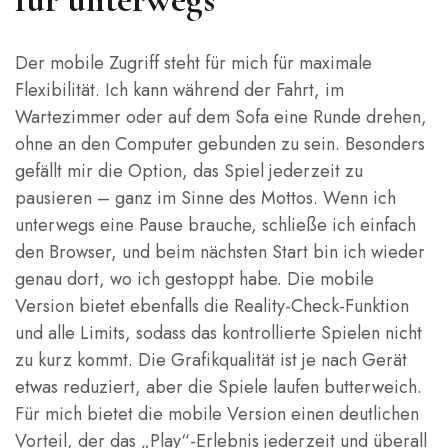
Der mobile Zugriff steht für mich für maximale
Flexibilität. Ich kann während der Fahrt, im
Wartezimmer oder auf dem Sofa eine Runde drehen,
ohne an den Computer gebunden zu sein. Besonders
gefällt mir die Option, das Spiel jederzeit zu
pausieren – ganz im Sinne des Mottos. Wenn ich
unterwegs eine Pause brauche, schließe ich einfach
den Browser, und beim nächsten Start bin ich wieder
genau dort, wo ich gestoppt habe. Die mobile
Version bietet ebenfalls die Reality-Check-Funktion
und alle Limits, sodass das kontrollierte Spielen nicht
zu kurz kommt. Die Grafikqualität ist je nach Gerät
etwas reduziert, aber die Spiele laufen butterweich.
Für mich bietet die mobile Version einen deutlichen
Vorteil, der das „Play“-Erlebnis jederzeit und überall