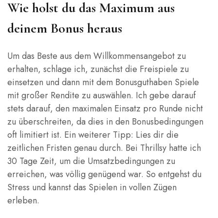
Wie holst du das Maximum aus
deinem Bonus heraus
Um das Beste aus dem Willkommensangebot zu
erhalten, schlage ich, zunächst die Freispiele zu
einsetzen und dann mit dem Bonusguthaben Spiele
mit großer Rendite zu auswählen. Ich gebe darauf
stets darauf, den maximalen Einsatz pro Runde nicht
zu überschreiten, da dies in den Bonusbedingungen
oft limitiert ist. Ein weiterer Tipp: Lies dir die
zeitlichen Fristen genau durch. Bei Thrillsy hatte ich
30 Tage Zeit, um die Umsatzbedingungen zu
erreichen, was völlig genügend war. So entgehst du
Stress und kannst das Spielen in vollen Zügen
erleben.