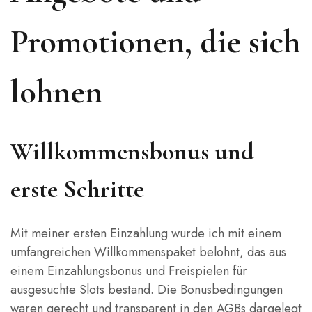
Promotionen, die sich
lohnen
Willkommensbonus und
erste Schritte
Mit meiner ersten Einzahlung wurde ich mit einem
umfangreichen Willkommenspaket belohnt, das aus
einem Einzahlungsbonus und Freispielen für
ausgesuchte Slots bestand. Die Bonusbedingungen
waren gerecht und transparent in den AGBs dargelegt