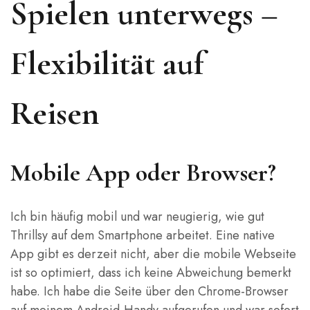
Spielen unterwegs –
Flexibilität auf
Reisen
Mobile App oder Browser?
Ich bin häufig mobil und war neugierig, wie gut
Thrillsy auf dem Smartphone arbeitet. Eine native
App gibt es derzeit nicht, aber die mobile Webseite
ist so optimiert, dass ich keine Abweichung bemerkt
habe. Ich habe die Seite über den Chrome-Browser
auf meinem Android-Handy aufgerufen und war sofort