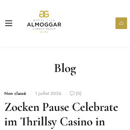
Blog
Non classé
1 juillet 2026
(0)
Zocken Pause Celebrate
im Thrillsy Casino in