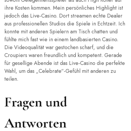
ihre Kosten kommen. Mein persönliches Highlight ist
jedoch das Live-Casino. Dort streamen echte Dealer
aus professionellen Studios die Spiele in Echtzeit. Ich
konnte mit anderen Spielern am Tisch chatten und
fühlte mich fast wie in einem landbasierten Casino.
Die Videoqualität war gestochen scharf, und die
Croupiers waren freundlich und kompetent. Gerade
für gesellige Abende ist das Live-Casino die perfekte
Wahl, um das „Celebrate“-Gefühl mit anderen zu
teilen.
Fragen und
Antworten