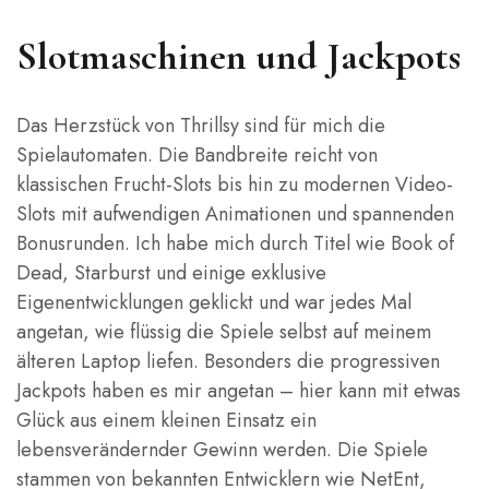
Slotmaschinen und Jackpots
Das Herzstück von Thrillsy sind für mich die
Spielautomaten. Die Bandbreite reicht von
klassischen Frucht-Slots bis hin zu modernen Video-
Slots mit aufwendigen Animationen und spannenden
Bonusrunden. Ich habe mich durch Titel wie Book of
Dead, Starburst und einige exklusive
Eigenentwicklungen geklickt und war jedes Mal
angetan, wie flüssig die Spiele selbst auf meinem
älteren Laptop liefen. Besonders die progressiven
Jackpots haben es mir angetan – hier kann mit etwas
Glück aus einem kleinen Einsatz ein
lebensverändernder Gewinn werden. Die Spiele
stammen von bekannten Entwicklern wie NetEnt,