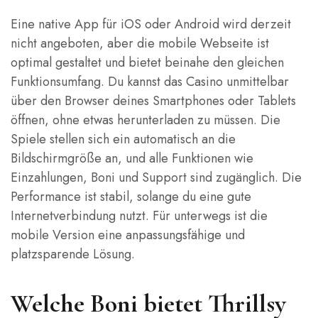
Eine native App für iOS oder Android wird derzeit
nicht angeboten, aber die mobile Webseite ist
optimal gestaltet und bietet beinahe den gleichen
Funktionsumfang. Du kannst das Casino unmittelbar
über den Browser deines Smartphones oder Tablets
öffnen, ohne etwas herunterladen zu müssen. Die
Spiele stellen sich ein automatisch an die
Bildschirmgröße an, und alle Funktionen wie
Einzahlungen, Boni und Support sind zugänglich. Die
Performance ist stabil, solange du eine gute
Internetverbindung nutzt. Für unterwegs ist die
mobile Version eine anpassungsfähige und
platzsparende Lösung.
Welche Boni bietet Thrillsy