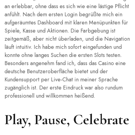
an erlebbar, ohne dass es sich wie eine lästige Pflicht
anfühlt. Nach dem ersten Login begrüßte mich ein
aufgeräumtes Dashboard mit klaren Menüpunkten für
Spiele, Kasse und Aktionen. Die Farbgebung ist
zeitgemäß, aber nicht überladen, und die Navigation
läuft intuitiv. Ich habe mich sofort eingefunden und
konnte ohne langes Suchen die ersten Slots testen.
Besonders angenehm fand ich, dass das Casino eine
deutsche Benutzeroberfläche bietet und der
Kundensupport per Live-Chat in meiner Sprache
zugänglich ist. Der erste Eindruck war also rundum
professionell und willkommen heißend.
Play, Pause, Celebrate