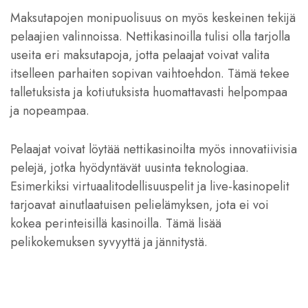
Maksutapojen monipuolisuus on myös keskeinen tekijä
pelaajien valinnoissa. Nettikasinoilla tulisi olla tarjolla
useita eri maksutapoja, jotta pelaajat voivat valita
itselleen parhaiten sopivan vaihtoehdon. Tämä tekee
talletuksista ja kotiutuksista huomattavasti helpompaa
ja nopeampaa.
Pelaajat voivat löytää nettikasinoilta myös innovatiivisia
pelejä, jotka hyödyntävät uusinta teknologiaa.
Esimerkiksi virtuaalitodellisuuspelit ja live-kasinopelit
tarjoavat ainutlaatuisen pelielämyksen, jota ei voi
kokea perinteisillä kasinoilla. Tämä lisää
pelikokemuksen syvyyttä ja jännitystä.