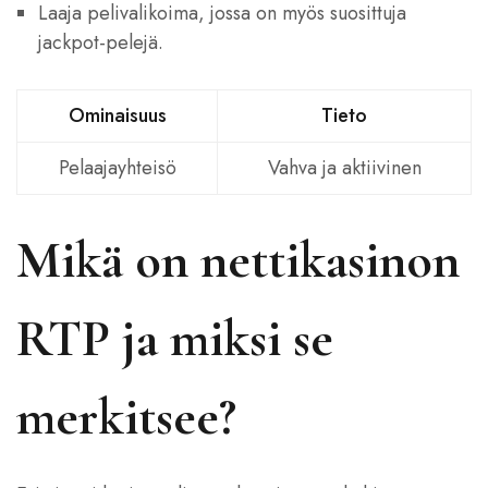
Laaja pelivalikoima, jossa on myös suosittuja
jackpot-pelejä.
Ominaisuus
Tieto
Pelaajayhteisö
Vahva ja aktiivinen
Mikä on nettikasinon
RTP ja miksi se
merkitsee?