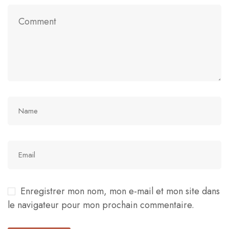
Enregistrer mon nom, mon e-mail et mon site dans
le navigateur pour mon prochain commentaire.