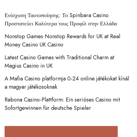
Ενίσχυση Ταυτοποίησης: Το Spinbara Casino
Προστατεύει Καλύτερα τους Προφίλ στην Ελλάδα
Nonstop Games Nonstop Rewards for UK at Real
Money Casino UK Casino
Latest Casino Games with Traditional Charm at
Magius Casino in UK
A Mafia Casino platformja 0-24 online játékokat kínál
a magyar játékosoknak
Rabona Casino-Plattform: Ein seriöses Casino mit
Sofortgewinnen für deutsche Spieler