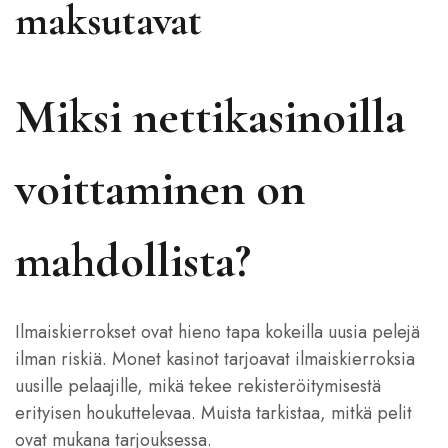
maksutavat
Miksi nettikasinoilla
voittaminen on
mahdollista?
Ilmaiskierrokset ovat hieno tapa kokeilla uusia pelejä
ilman riskiä. Monet kasinot tarjoavat ilmaiskierroksia
uusille pelaajille, mikä tekee rekisteröitymisestä
erityisen houkuttelevaa. Muista tarkistaa, mitkä pelit
ovat mukana tarjouksessa.