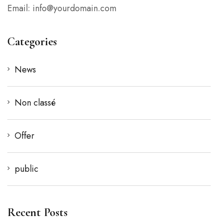
Email: info@yourdomain.com
Categories
News
Non classé
Offer
public
Recent Posts