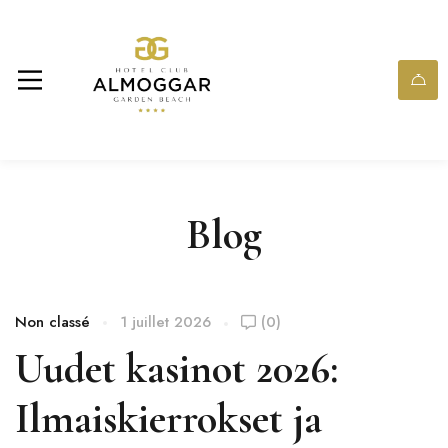
Blog
Non classé
1 juillet 2026
(0)
Uudet kasinot 2026:
Ilmaiskierrokset ja