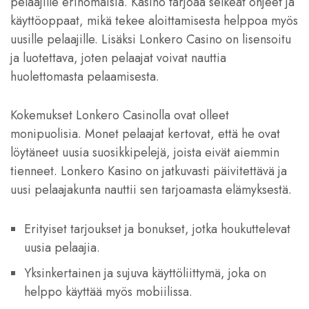
pelaajille erinomaisia. Kasino tarjoaa selkeät ohjeet ja
käyttöoppaat, mikä tekee aloittamisesta helppoa myös
uusille pelaajille. Lisäksi Lonkero Casino on lisensoitu
ja luotettava, joten pelaajat voivat nauttia
huolettomasta pelaamisesta.
Kokemukset Lonkero Casinolla ovat olleet
monipuolisia. Monet pelaajat kertovat, että he ovat
löytäneet uusia suosikkipelejä, joista eivät aiemmin
tienneet. Lonkero Kasino on jatkuvasti päivitettävä ja
uusi pelaajakunta nauttii sen tarjoamasta elämyksestä.
Erityiset tarjoukset ja bonukset, jotka houkuttelevat
uusia pelaajia.
Yksinkertainen ja sujuva käyttöliittymä, joka on
helppo käyttää myös mobiilissa.