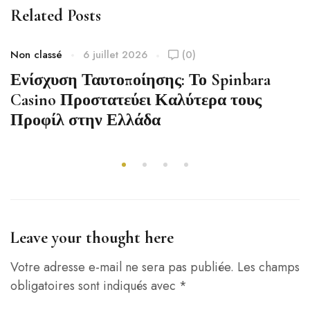
Related Posts
Non classé
6 juillet 2026
(0)
Ενίσχυση Ταυτοποίησης: Το Spinbara
Casino Προστατεύει Καλύτερα τους
Προφίλ στην Ελλάδα
Leave your thought here
Votre adresse e-mail ne sera pas publiée.
Les champs
obligatoires sont indiqués avec
*