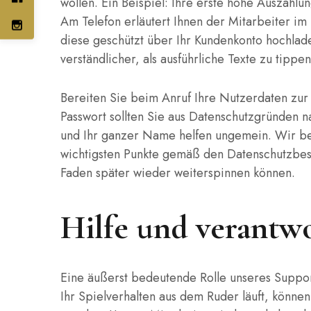
wollen. Ein Beispiel: Ihre erste hohe Auszahlun
Am Telefon erläutert Ihnen der Mitarbeiter im
diese geschützt über Ihr Kundenkonto hochlad
verständlicher, als ausführliche Texte zu tippen
Bereiten Sie beim Anruf Ihre Nutzerdaten zur
Passwort sollten Sie aus Datenschutzgründen na
und Ihr ganzer Name helfen ungemein. Wir bet
wichtigsten Punkte gemäß den Datenschutzbest
Faden später wieder weiterspinnen können.
Hilfe und verantwo
Eine äußerst bedeutende Rolle unseres Support
Ihr Spielverhalten aus dem Ruder läuft, können