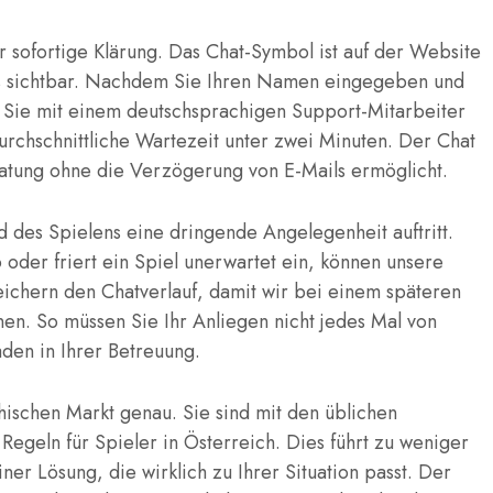
r sofortige Klärung. Das Chat-Symbol ist auf der Website
ts sichtbar. Nachdem Sie Ihren Namen eingegeben und
 Sie mit einem deutschsprachigen Support-Mitarbeiter
urchschnittliche Wartezeit unter zwei Minuten. Der Chat
eratung ohne die Verzögerung von E‑Mails ermöglicht.
d des Spielens eine dringende Angelegenheit auftritt.
o oder friert ein Spiel unerwartet ein, können unsere
eichern den Chatverlauf, damit wir bei einem späteren
en. So müssen Sie Ihr Anliegen nicht jedes Mal von
den in Ihrer Betreuung.
ischen Markt genau. Sie sind mit den üblichen
 Regeln für Spieler in Österreich. Dies führt zu weniger
er Lösung, die wirklich zu Ihrer Situation passt. Der