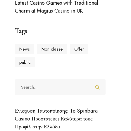
Latest Casino Games with Traditional
Charm at Magius Casino in UK
Tags
News
Non classé
Offer
public
Ενίσχυση Ταυτοποίησης: Το Spinbara
Casino Προστατεύει Καλύτερα τους
Προφίλ στην Ελλάδα