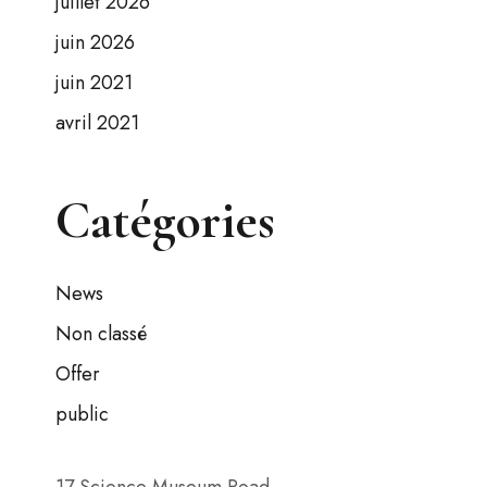
juillet 2026
juin 2026
juin 2021
avril 2021
Catégories
News
Non classé
Offer
public
17 Science Museum Road,