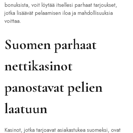
bonuksista, voit löytää itsellesi parhaat tarjoukset,
jotka lisäävät pelaamisen iloa ja mahdollisuuksia
voittaa.
Suomen parhaat
nettikasinot
panostavat pelien
laatuun
Kasinot, jotka tarjoavat asiakastukea suomeksi, ovat