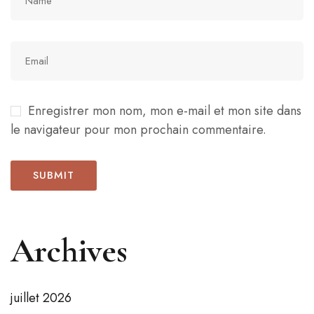
Enregistrer mon nom, mon e-mail et mon site dans
le navigateur pour mon prochain commentaire.
Archives
juillet 2026