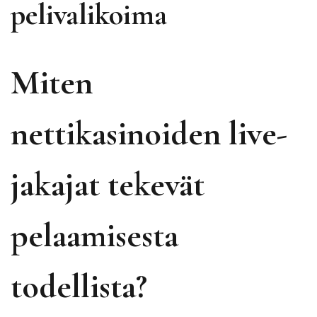
pelivalikoima
Miten
nettikasinoiden live-
jakajat tekevät
pelaamisesta
todellista?