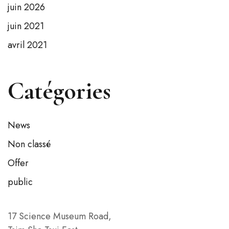
juin 2026
juin 2021
avril 2021
Catégories
News
Non classé
Offer
public
17 Science Museum Road,