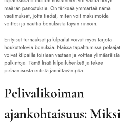
tapauksissa bonusten nostaminen voi vaatia tietyn
määrän panostuksia. On tärkeää ymmärtää nämä
vaatimukset, jotta tiedät, miten voit maksimoida
voittosi ja nauttia bonuksista täysin rinnoin.
Erityiset turnaukset ja kilpailut voivat myös tarjota
houkuttelevia bonuksia. Näissä tapahtumissa pelaajat
voivat kilpailla toisiaan vastaan ja voittaa ylimääräisiä
palkintoja. Tämä lisää kilpailuhenkeä ja tekee
pelaamisesta entistä jännittävämpää.
Pelivalikoiman
ajankohtaisuus: Miksi