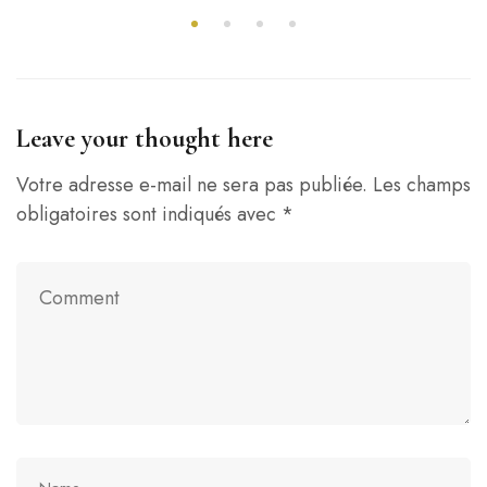
Leave your thought here
Votre adresse e-mail ne sera pas publiée.
Les champs
obligatoires sont indiqués avec
*