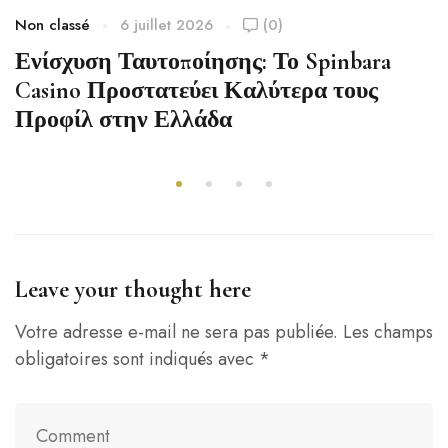
Non classé
6 juillet 2026
(0)
Ενίσχυση Ταυτοποίησης: Το Spinbara
Casino Προστατεύει Καλύτερα τους
Προφίλ στην Ελλάδα
Leave your thought here
Votre adresse e-mail ne sera pas publiée.
Les champs
obligatoires sont indiqués avec
*