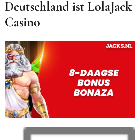
Deutschland ist LolaJack
Casino