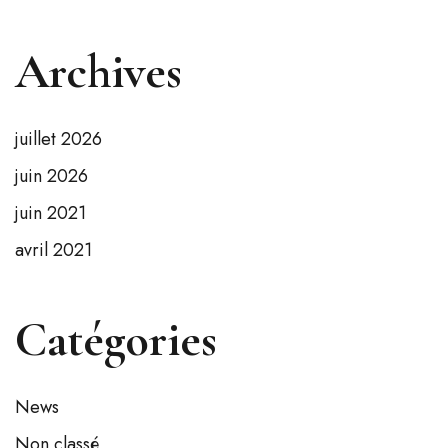
Archives
juillet 2026
juin 2026
juin 2021
avril 2021
Catégories
News
Non classé