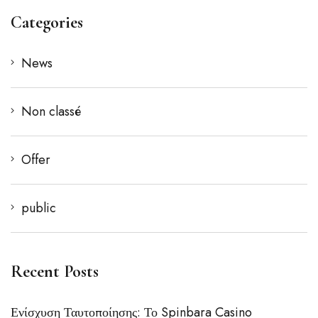
Categories
News
Non classé
Offer
public
Recent Posts
Ενίσχυση Ταυτοποίησης: Το Spinbara Casino