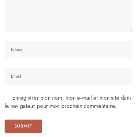
Enregistrer mon nom, mon e-mail et mon site dans
le navigateur pour mon prochain commentaire.