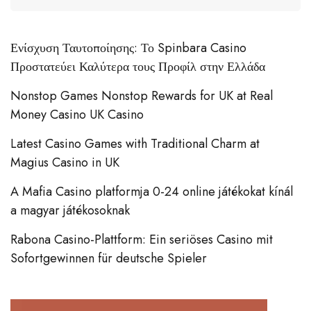
Ενίσχυση Ταυτοποίησης: Το Spinbara Casino
Προστατεύει Καλύτερα τους Προφίλ στην Ελλάδα
Nonstop Games Nonstop Rewards for UK at Real
Money Casino UK Casino
Latest Casino Games with Traditional Charm at
Magius Casino in UK
A Mafia Casino platformja 0-24 online játékokat kínál
a magyar játékosoknak
Rabona Casino-Plattform: Ein seriöses Casino mit
Sofortgewinnen für deutsche Spieler