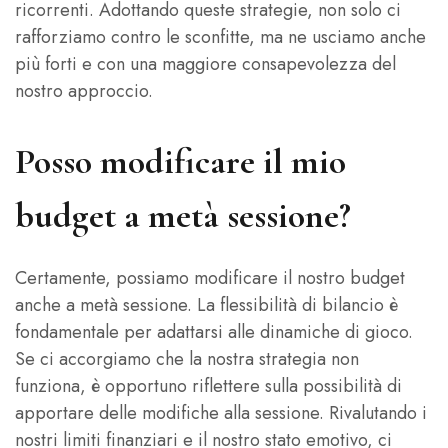
ricorrenti. Adottando queste strategie, non solo ci
rafforziamo contro le sconfitte, ma ne usciamo anche
più forti e con una maggiore consapevolezza del
nostro approccio.
Posso modificare il mio
budget a metà sessione?
Certamente, possiamo modificare il nostro budget
anche a metà sessione. La flessibilità di bilancio è
fondamentale per adattarsi alle dinamiche di gioco.
Se ci accorgiamo che la nostra strategia non
funziona, è opportuno riflettere sulla possibilità di
apportare delle modifiche alla sessione. Rivalutando i
nostri limiti finanziari e il nostro stato emotivo, ci