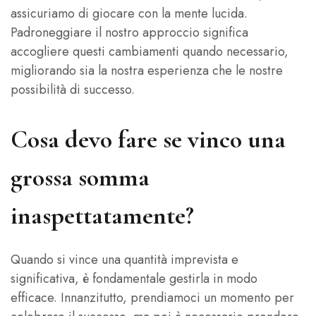
assicuriamo di giocare con la mente lucida.
Padroneggiare il nostro approccio significa
accogliere questi cambiamenti quando necessario,
migliorando sia la nostra esperienza che le nostre
possibilità di successo.
Cosa devo fare se vinco una
grossa somma
inaspettatamente?
Quando si vince una quantità imprevista e
significativa, è fondamentale gestirla in modo
efficace. Innanzitutto, prendiamoci un momento per