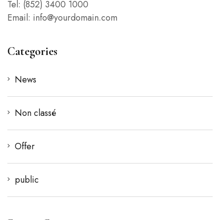
Tel: (852) 3400 1000
Email: info@yourdomain.com
Categories
News
Non classé
Offer
public