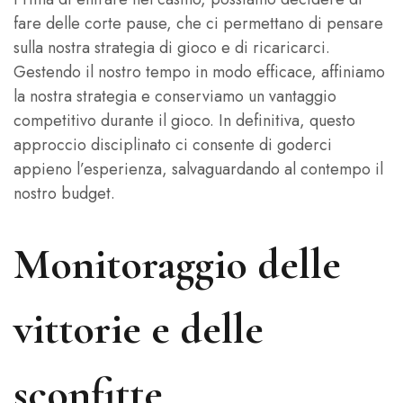
fare delle corte pause, che ci permettano di pensare
sulla nostra strategia di gioco e di ricaricarci.
Gestendo il nostro tempo in modo efficace, affiniamo
la nostra strategia e conserviamo un vantaggio
competitivo durante il gioco. In definitiva, questo
approccio disciplinato ci consente di goderci
appieno l’esperienza, salvaguardando al contempo il
nostro budget.
Monitoraggio delle
vittorie e delle
sconfitte