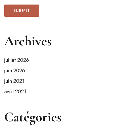
Archives
juillet 2026
juin 2026
juin 2021
avril 2021
Catégories