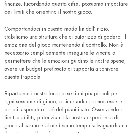
finanze. Ricordando questa cifra, possiamo impostare
dei limiti che orientino il nostro gioco.
Comportandoci in questo modo fin dall’inizio,
stabiliamo una struttura che ci autorizza di goderci il
emozione del gioco mantenendo il controllo. Non è
necessario semplicemente inseguire le vincite o
permettere che le emozioni guidino le nostre spese;
avere un budget prefissato ci supporta a schivare
questa trappola.
Ripartiamo i nostri fondi in sezioni più piccoli per
ogni sessione di gioco, assicurandoci di non essere
inclini a spendere più del pianificato. Osservando i
limiti stabiliti, potenziamo la nostra esperienza di
gioco al casinò e al medesimo tempo salvaguardiamo