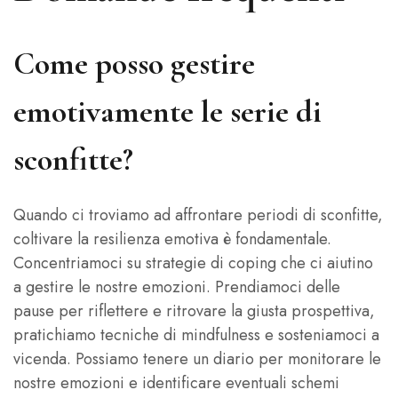
Come posso gestire
emotivamente le serie di
sconfitte?
Quando ci troviamo ad affrontare periodi di sconfitte,
coltivare la resilienza emotiva è fondamentale.
Concentriamoci su strategie di coping che ci aiutino
a gestire le nostre emozioni. Prendiamoci delle
pause per riflettere e ritrovare la giusta prospettiva,
pratichiamo tecniche di mindfulness e sosteniamoci a
vicenda. Possiamo tenere un diario per monitorare le
nostre emozioni e identificare eventuali schemi