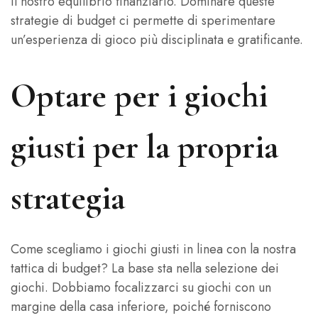
il nostro equilibrio finanziario. Dominare queste
strategie di budget ci permette di sperimentare
un’esperienza di gioco più disciplinata e gratificante.
Optare per i giochi
giusti per la propria
strategia
Come scegliamo i giochi giusti in linea con la nostra
tattica di budget? La base sta nella selezione dei
giochi. Dobbiamo focalizzarci su giochi con un
margine della casa inferiore, poiché forniscono