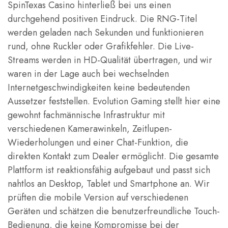
SpinTexas Casino hinterließ bei uns einen
durchgehend positiven Eindruck. Die RNG-Titel
werden geladen nach Sekunden und funktionieren
rund, ohne Ruckler oder Grafikfehler. Die Live-
Streams werden in HD-Qualität übertragen, und wir
waren in der Lage auch bei wechselnden
Internetgeschwindigkeiten keine bedeutenden
Aussetzer feststellen. Evolution Gaming stellt hier eine
gewohnt fachmännische Infrastruktur mit
verschiedenen Kamerawinkeln, Zeitlupen-
Wiederholungen und einer Chat-Funktion, die
direkten Kontakt zum Dealer ermöglicht. Die gesamte
Plattform ist reaktionsfähig aufgebaut und passt sich
nahtlos an Desktop, Tablet und Smartphone an. Wir
prüften die mobile Version auf verschiedenen
Geräten und schätzen die benutzerfreundliche Touch-
Bedienung, die keine Kompromisse bei der