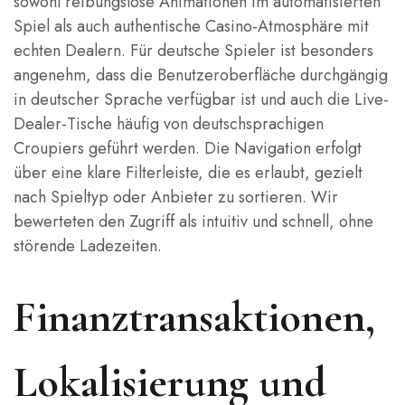
sowohl reibungslose Animationen im automatisierten
Spiel als auch authentische Casino-Atmosphäre mit
echten Dealern. Für deutsche Spieler ist besonders
angenehm, dass die Benutzeroberfläche durchgängig
in deutscher Sprache verfügbar ist und auch die Live-
Dealer-Tische häufig von deutschsprachigen
Croupiers geführt werden. Die Navigation erfolgt
über eine klare Filterleiste, die es erlaubt, gezielt
nach Spieltyp oder Anbieter zu sortieren. Wir
bewerteten den Zugriff als intuitiv und schnell, ohne
störende Ladezeiten.
Finanztransaktionen,
Lokalisierung und