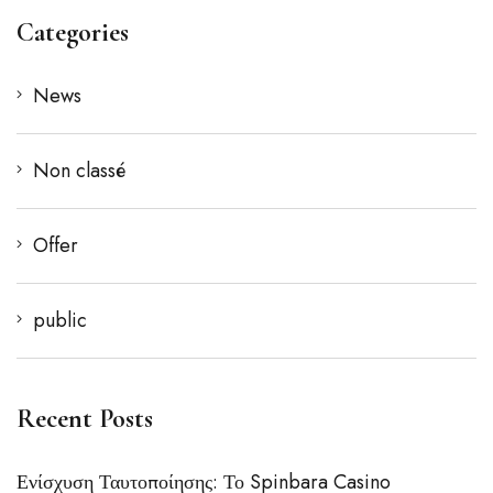
Categories
News
Non classé
Offer
public
Recent Posts
Ενίσχυση Ταυτοποίησης: Το Spinbara Casino