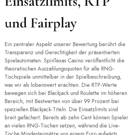
Einsatzlimits, RTP
und Fairplay
Ein zentraler Aspekt unserer Bewertung berührt die
Transparenz und Gerechtigkeit der präsentierten
Spielautomaten. SpinTexas Casino veröffentlicht die
theoretischen Auszahlungsquoten für alle RNG-
Tischspiele unmittelbar in der Spielbeschreibung,
was wir als lobenswert erachten. Die RTP-Werte
bewegen sich bei Blackjack und Roulette im höheren
Bereich, mit Bestwerten von über 99 Prozent bei
speziellen Blackjack-Titeln. Die Einsatzlimits sind
breit gefächert: Bereits ab zehn Cent können Spieler
an vielen RNG-Tischen setzen, während die Live-
Tische Mindesteinsätze von einem Euro aufwärts