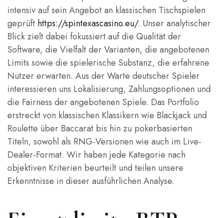
intensiv auf sein Angebot an klassischen Tischspielen
geprüft
https://spintexascasino.eu/
. Unser analytischer
Blick zielt dabei fokussiert auf die Qualität der
Software, die Vielfalt der Varianten, die angebotenen
Limits sowie die spielerische Substanz, die erfahrene
Nutzer erwarten. Aus der Warte deutscher Spieler
interessieren uns Lokalisierung, Zahlungsoptionen und
die Fairness der angebotenen Spiele. Das Portfolio
erstreckt von klassischen Klassikern wie Blackjack und
Roulette über Baccarat bis hin zu pokerbasierten
Titeln, sowohl als RNG-Versionen wie auch im Live-
Dealer-Format. Wir haben jede Kategorie nach
objektiven Kriterien beurteilt und teilen unsere
Erkenntnisse in dieser ausführlichen Analyse.