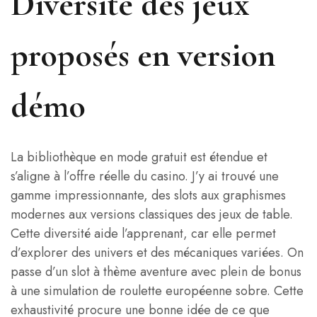
Diversité des jeux
proposés en version
démo
La bibliothèque en mode gratuit est étendue et
s’aligne à l’offre réelle du casino. J’y ai trouvé une
gamme impressionnante, des slots aux graphismes
modernes aux versions classiques des jeux de table.
Cette diversité aide l’apprenant, car elle permet
d’explorer des univers et des mécaniques variées. On
passe d’un slot à thème aventure avec plein de bonus
à une simulation de roulette européenne sobre. Cette
exhaustivité procure une bonne idée de ce que