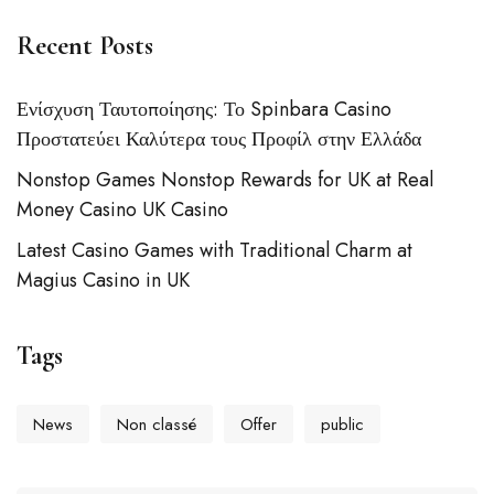
Recent Posts
Ενίσχυση Ταυτοποίησης: Το Spinbara Casino
Προστατεύει Καλύτερα τους Προφίλ στην Ελλάδα
Nonstop Games Nonstop Rewards for UK at Real
Money Casino UK Casino
Latest Casino Games with Traditional Charm at
Magius Casino in UK
Tags
News
Non classé
Offer
public