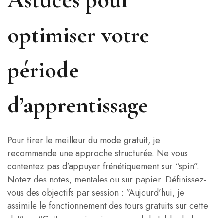
optimiser votre
période
d’apprentissage
Pour tirer le meilleur du mode gratuit, je
recommande une approche structurée. Ne vous
contentez pas d’appuyer frénétiquement sur “spin”.
Notez des notes, mentales ou sur papier. Définissez-
vous des objectifs par session : “Aujourd’hui, je
assimile le fonctionnement des tours gratuits sur cette