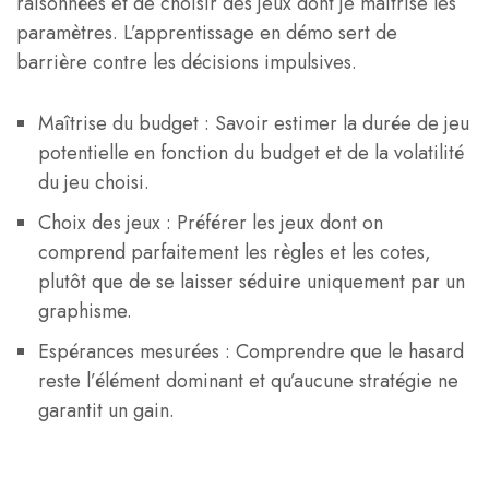
raisonnées et de choisir des jeux dont je maîtrise les
paramètres. L’apprentissage en démo sert de
barrière contre les décisions impulsives.
Maîtrise du budget : Savoir estimer la durée de jeu
potentielle en fonction du budget et de la volatilité
du jeu choisi.
Choix des jeux : Préférer les jeux dont on
comprend parfaitement les règles et les cotes,
plutôt que de se laisser séduire uniquement par un
graphisme.
Espérances mesurées : Comprendre que le hasard
reste l’élément dominant et qu’aucune stratégie ne
garantit un gain.