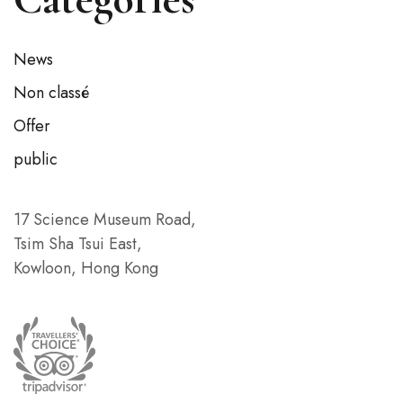
News
Non classé
Offer
public
17 Science Museum Road,
Tsim Sha Tsui East,
Kowloon, Hong Kong