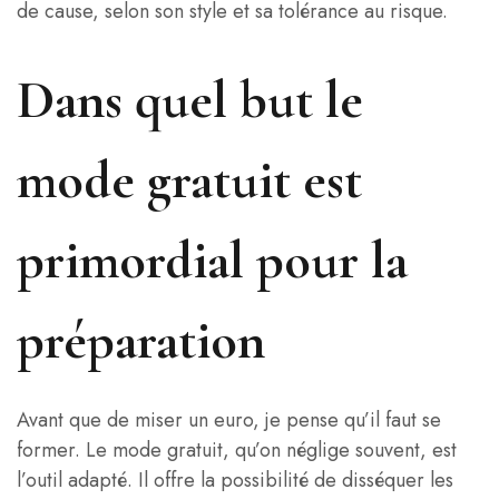
de cause, selon son style et sa tolérance au risque.
Dans quel but le
mode gratuit est
primordial pour la
préparation
Avant que de miser un euro, je pense qu’il faut se
former. Le mode gratuit, qu’on néglige souvent, est
l’outil adapté. Il offre la possibilité de disséquer les