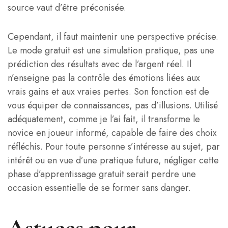
source vaut d’être préconisée.
Cependant, il faut maintenir une perspective précise.
Le mode gratuit est une simulation pratique, pas une
prédiction des résultats avec de l’argent réel. Il
n’enseigne pas la contrôle des émotions liées aux
vrais gains et aux vraies pertes. Son fonction est de
vous équiper de connaissances, pas d’illusions. Utilisé
adéquatement, comme je l’ai fait, il transforme le
novice en joueur informé, capable de faire des choix
réfléchis. Pour toute personne s’intéresse au sujet, par
intérêt ou en vue d’une pratique future, négliger cette
phase d’apprentissage gratuit serait perdre une
occasion essentielle de se former sans danger.
Astuces pour