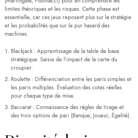
(Martingale, Fibonacci) pour en comprendre les
limites théoriques et les risques. Cette phase est
essentielle, car ces jeux reposent plus sur la stratégie
et les probabilités que sur le pur hasard des
machines.
Blackjack : Apprentissage de la table de base
stratégique. Saisie de l’impact de la carte du
croupier.
Roulette : Différenciation entre les paris simples et
les paris multiples. Évaluation des cotes réelles
pour chaque type de mise.
Baccarat : Connaissance des règles de tirage et
des trois options de pari (Banque, Joueur, Égalité).