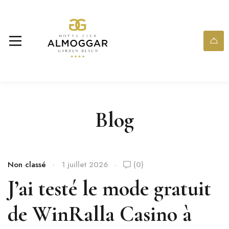
Blog
Non classé
1 juillet 2026
(0)
J’ai testé le mode gratuit
de WinRalla Casino à