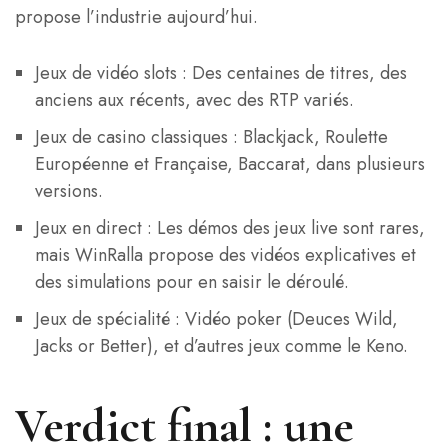
propose l’industrie aujourd’hui.
Jeux de vidéo slots : Des centaines de titres, des
anciens aux récents, avec des RTP variés.
Jeux de casino classiques : Blackjack, Roulette
Européenne et Française, Baccarat, dans plusieurs
versions.
Jeux en direct : Les démos des jeux live sont rares,
mais WinRalla propose des vidéos explicatives et
des simulations pour en saisir le déroulé.
Jeux de spécialité : Vidéo poker (Deuces Wild,
Jacks or Better), et d’autres jeux comme le Keno.
Verdict final : une