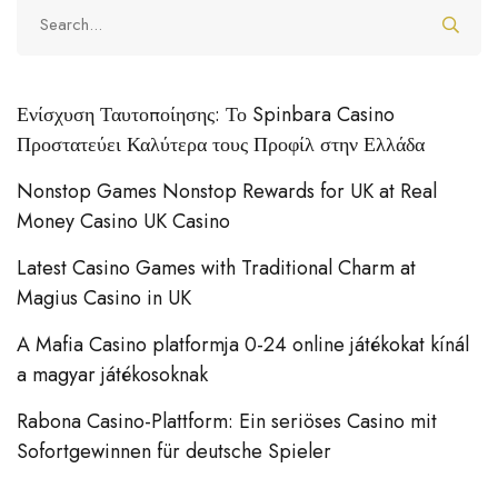
Ενίσχυση Ταυτοποίησης: Το Spinbara Casino
Προστατεύει Καλύτερα τους Προφίλ στην Ελλάδα
Nonstop Games Nonstop Rewards for UK at Real
Money Casino UK Casino
Latest Casino Games with Traditional Charm at
Magius Casino in UK
A Mafia Casino platformja 0-24 online játékokat kínál
a magyar játékosoknak
Rabona Casino-Plattform: Ein seriöses Casino mit
Sofortgewinnen für deutsche Spieler