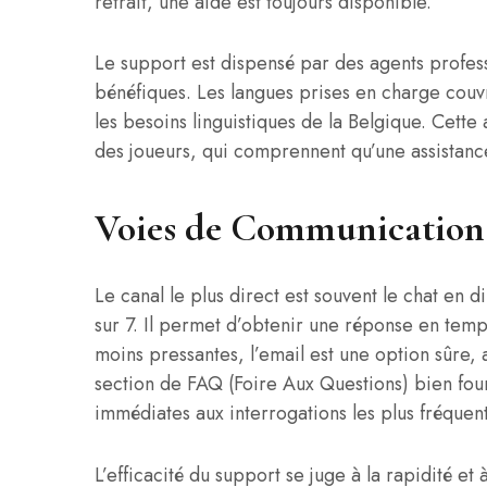
retrait, une aide est toujours disponible.
Le support est dispensé par des agents profes
bénéfiques. Les langues prises en charge couvren
les besoins linguistiques de la Belgique. Cette 
des joueurs, qui comprennent qu’une assistance 
Voies de Communication
Le canal le plus direct est souvent le chat en d
sur 7. Il permet d’obtenir une réponse en temp
moins pressantes, l’email est une option sûre,
section de FAQ (Foire Aux Questions) bien fou
immédiates aux interrogations les plus fréquen
L’efficacité du support se juge à la rapidité et