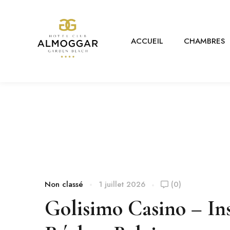
ACCUEIL
CHAMBRES
Non classé
1 juillet 2026
(0)
Golisimo Casino – Ins