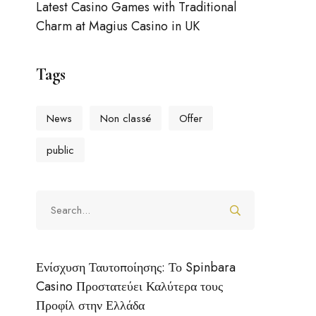
Latest Casino Games with Traditional
Charm at Magius Casino in UK
Tags
News
Non classé
Offer
public
Ενίσχυση Ταυτοποίησης: Το Spinbara
Casino Προστατεύει Καλύτερα τους
Προφίλ στην Ελλάδα