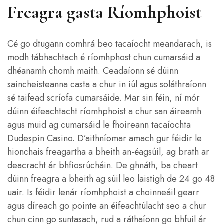
Freagra gasta Ríomhphoist
Cé go dtugann comhrá beo tacaíocht meandarach, is
modh tábhachtach é ríomhphost chun cumarsáid a
dhéanamh chomh maith. Ceadaíonn sé dúinn
saincheisteanna casta a chur in iúl agus soláthraíonn
sé taifead scríofa cumarsáide. Mar sin féin, ní mór
dúinn éifeachtacht ríomhphoist a chur san áireamh
agus muid ag cumarsáid le fhoireann tacaíochta
Dudespin Casino. D’aithníomar amach gur féidir le
hionchais freagartha a bheith an-éagsúil, ag brath ar
deacracht ár bhfiosrúcháin. De ghnáth, ba cheart
dúinn freagra a bheith ag súil leo laistigh de 24 go 48
uair. Is féidir lenár ríomhphoist a choinneáil gearr
agus díreach go pointe an éifeachtúlacht seo a chur
chun cinn go suntasach, rud a ráthaíonn go bhfuil ár