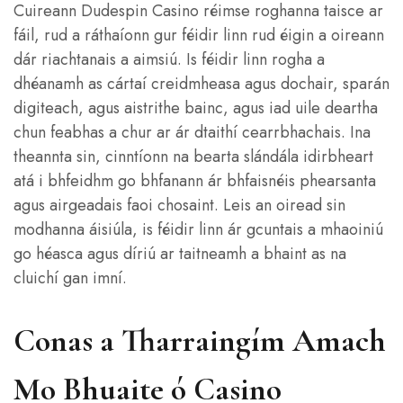
Cuireann Dudespin Casino réimse roghanna taisce ar
fáil, rud a ráthaíonn gur féidir linn rud éigin a oireann
dár riachtanais a aimsiú. Is féidir linn rogha a
dhéanamh as cártaí creidmheasa agus dochair, sparán
digiteach, agus aistrithe bainc, agus iad uile deartha
chun feabhas a chur ar ár dtaithí cearrbhachais. Ina
theannta sin, cinntíonn na bearta slándála idirbheart
atá i bhfeidhm go bhfanann ár bhfaisnéis phearsanta
agus airgeadais faoi chosaint. Leis an oiread sin
modhanna áisiúla, is féidir linn ár gcuntais a mhaoiniú
go héasca agus díriú ar taitneamh a bhaint as na
cluichí gan imní.
Conas a Tharraingím Amach
Mo Bhuaite ó Casino