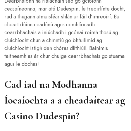
Dearbhaíonn na rialacháin seo go gcloíonn
ceasaíneonna, mar atá Dudespin, le treoirlínte docht,
rud a thugann atmaisféar shlán ar fáil d’imreoirí. Ba
cheart dúinn ceadúnú agus comhlíonadh
cearrbhachais a iniúchadh i gcónaí roimh thosú ag
cluichíocht chun a chinntiú go bhfuilimid ag
cluichíocht istigh den chóras dlíthiúil. Bainimis
taitneamh as ár chur chuige cearrbhachais go stuama
agus le dóchas!
Cad iad na Modhanna
Íocaíochta a a cheadaítear ag
Casino Dudespin?