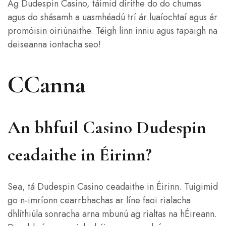
Ag Dudespin Casino, táimid dírithe do do chumas
agus do shásamh a uasmhéadú trí ár luaíochtaí agus ár
promóisin oiriúnaithe. Téigh linn inniu agus tapaigh na
deiseanna iontacha seo!
CCanna
An bhfuil Casino Dudespin
ceadaithe in Éirinn?
Sea, tá Dudespin Casino ceadaithe in Éirinn. Tuigimid
go n-imríonn cearrbhachas ar líne faoi rialacha
dhlíthiúla sonracha arna mbunú ag rialtas na hÉireann.