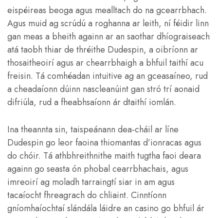
eispéireas beoga agus mealltach do na gcearrbhach.
Agus muid ag scrúdú a roghanna ar leith, ní féidir linn
gan meas a bheith againn ar an saothar dhíograiseach
atá taobh thiar de thréithe Dudespin, a oibríonn ar
thosaitheoirí agus ar chearrbhaigh a bhfuil taithí acu
freisin. Tá comhéadan intuitive ag an gceasaíneo, rud
a cheadaíonn dúinn nascleanúint gan stró trí aonaid
difriúla, rud a fheabhsaíonn ár dtaithí iomlán.
Ina theannta sin, taispeánann dea-cháil ar líne
Dudespin go leor faoina thiomantas d’ionracas agus
do chóir. Tá athbhreithnithe maith tugtha faoi deara
againn go seasta ón phobal cearrbhachais, agus
imreoirí ag moladh tarraingtí siar in am agus
tacaíocht fhreagrach do chliaint. Cinntíonn
gníomhaíochtaí slándála láidre an casino go bhfuil ár