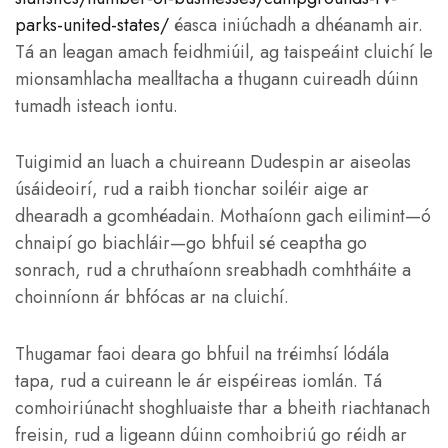
parks-united-states/
éasca iniúchadh a dhéanamh air.
Tá an leagan amach feidhmiúil, ag taispeáint cluichí le
mionsamhlacha mealltacha a thugann cuireadh dúinn
tumadh isteach iontu.
Tuigimid an luach a chuireann Dudespin ar aiseolas
úsáideoirí, rud a raibh tionchar soiléir aige ar
dhearadh a gcomhéadain. Mothaíonn gach eilimint—ó
chnaipí go biachláir—go bhfuil sé ceaptha go
sonrach, rud a chruthaíonn sreabhadh comhtháite a
choinníonn ár bhfócas ar na cluichí.
Thugamar faoi deara go bhfuil na tréimhsí lódála
tapa, rud a cuireann le ár eispéireas iomlán. Tá
comhoiriúnacht shoghluaiste thar a bheith riachtanach
freisin, rud a ligeann dúinn comhoibriú go réidh ar