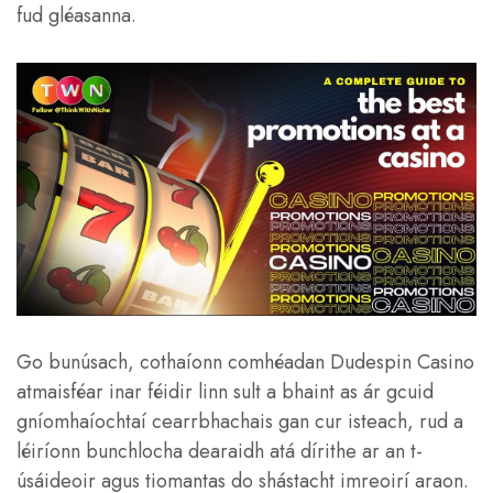
fud gléasanna.
Go bunúsach, cothaíonn comhéadan Dudespin Casino
atmaisféar inar féidir linn sult a bhaint as ár gcuid
gníomhaíochtaí cearrbhachais gan cur isteach, rud a
léiríonn bunchlocha dearaidh atá dírithe ar an t-
úsáideoir agus tiomantas do shástacht imreoirí araon.