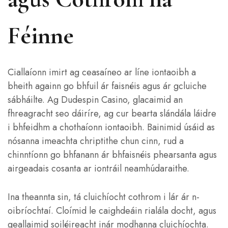
Féinne
Ciallaíonn imirt ag ceasaíneo ar líne iontaoibh a
bheith againn go bhfuil ár faisnéis agus ár gcluiche
sábháilte. Ag Dudespin Casino, glacaimid an
fhreagracht seo dáiríre, ag cur bearta slándála láidre
i bhfeidhm a chothaíonn iontaoibh. Bainimid úsáid as
nósanna imeachta chriptithe chun cinn, rud a
chinntíonn go bhfanann ár bhfaisnéis phearsanta agus
airgeadais cosanta ar iontráil neamhúdaraithe.
Ina theannta sin, tá cluichíocht cothrom i lár ár n-
oibríochtaí. Cloímid le caighdeáin rialála docht, agus
geallaimid soiléireacht inár modhanna cluichíochta.