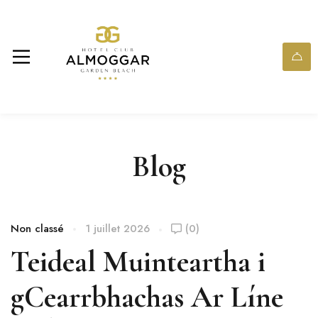
Blog
Non classé
1 juillet 2026
(0)
Teideal Muinteartha i
gCearrbhachas Ar Líne