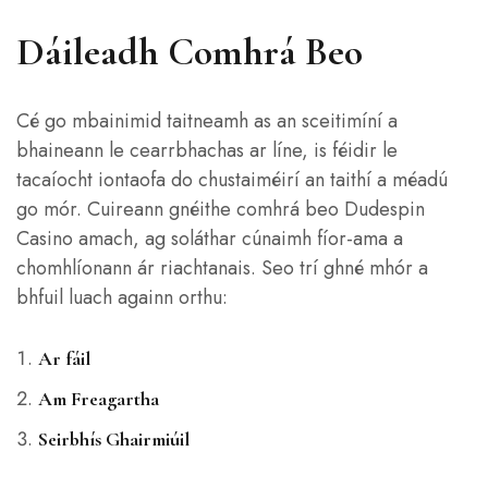
Dáileadh Comhrá Beo
Cé go mbainimid taitneamh as an sceitimíní a
bhaineann le cearrbhachas ar líne, is féidir le
tacaíocht iontaofa do chustaiméirí an taithí a méadú
go mór. Cuireann gnéithe comhrá beo Dudespin
Casino amach, ag soláthar cúnaimh fíor-ama a
chomhlíonann ár riachtanais. Seo trí ghné mhór a
bhfuil luach againn orthu:
Ar fáil
Am Freagartha
Seirbhís Ghairmiúil