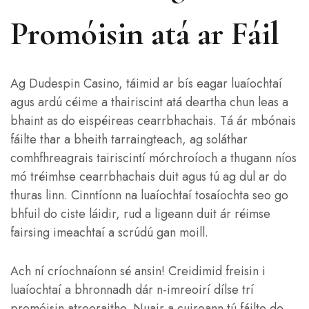
Promóisin atá ar Fáil
Ag Dudespin Casino, táimid ar bís eagar luaíochtaí
agus ardú céime a thairiscint atá deartha chun leas a
bhaint as do eispéireas cearrbhachais. Tá ár mbónais
fáilte thar a bheith tarraingteach, ag soláthar
comhfhreagrais tairiscintí mórchroíoch a thugann níos
mó tréimhse cearrbhachais duit agus tú ag dul ar do
thuras linn. Cinntíonn na luaíochtaí tosaíochta seo go
bhfuil do ciste láidir, rud a ligeann duit ár réimse
fairsing imeachtaí a scrúdú gan moill.
Ach ní críochnaíonn sé ansin! Creidimid freisin i
luaíochtaí a bhronnadh dár n-imreoirí dílse trí
promóisin atreoraithe. Nuair a cuireann tú fáilte do