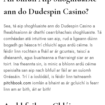
ann do Dudespin Casino?
Sea, tá aip shoghluaiste ann do Dudespin Casino a
fheabhsaíonn ár dtaithí cearrbhachais shoghluaiste. Tá
comhéadan atá intuitive san aip, rud a ligeann dúinn
bogadh go héasca trí chluichí agus ardú céime. Is
féidir linn rochtain a fháil ar ár gcuntais, taiscí a
dhéanamh, agus buaiteanna a tharraingt siar ar an
toirt. Ina theannta sin, is minic a bhíonn ardú céime
speisialta san aip nach bhfuil ar fáil ar an suíomh
Gréasáin. Trí í a íoslódáil, is féidir linn taitneamh
pitchbook.com
iomlán a bhaint as ár gcluichí is fearr
linn am ar bith, áit ar bith!