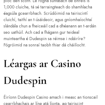
pioc den scoth. Le rogha suntasach de bhreis is
1,000 cluiche, tá sé tarraingteach do shamhlacha
éagsúla gcearrbhach. Scrúdóimid na tairiscintí
cluichí, taithí an t-úsáideoir, agus gníomhaíochtaí
slándála chun a fheiceáil cad a dhéanann an t-ardán
seo uathúil. Ach cad a fhágann gur teideal
muinteartha é Dudespin sa réimse i ndáiríre?
Fógróimid na sonraí taobh thiar dá cháilíocht.
Léargas ar Casino
Dudespin
Éiríonn Dudespin Casino amach i measc an tionscail
cearrbhachais ar líne atá líonta, ag tairiscint