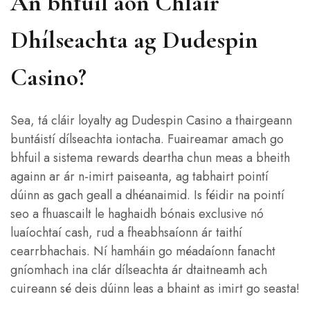
An bhfuil aon Chláir
Dhílseachta ag Dudespin
Casino?
Sea, tá cláir loyalty ag Dudespin Casino a thairgeann
buntáistí dílseachta iontacha. Fuaireamar amach go
bhfuil a sistema rewards deartha chun meas a bheith
againn ar ár n-imirt paiseanta, ag tabhairt pointí
dúinn as gach geall a dhéanaimid. Is féidir na pointí
seo a fhuascailt le haghaidh bónais exclusive nó
luaíochtaí cash, rud a fheabhsaíonn ár taithí
cearrbhachais. Ní hamháin go méadaíonn fanacht
gníomhach ina clár dílseachta ár dtaitneamh ach
cuireann sé deis dúinn leas a bhaint as imirt go seasta!