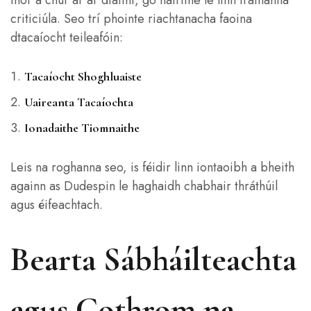
mór a chur ar ár dtaithí, go háirithe le linn tráthanna
criticiúla. Seo trí phointe riachtanacha faoina
dtacaíocht teileafóin:
Tacaíocht Shoghluaiste
Uaireanta Tacaíochta
Ionadaithe Tiomnaithe
Leis na roghanna seo, is féidir linn iontaoibh a bheith
againn as Dudespin le haghaidh chabhair thráthúil
agus éifeachtach.
Bearta Sábháilteachta
agus Cothrom na