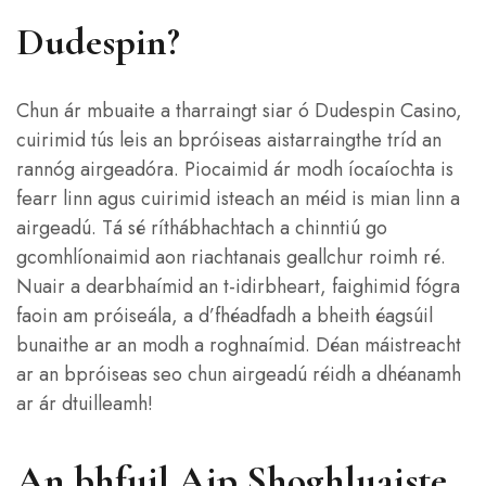
Dudespin?
Chun ár mbuaite a tharraingt siar ó Dudespin Casino,
cuirimid tús leis an bpróiseas aistarraingthe tríd an
rannóg airgeadóra. Piocaimid ár modh íocaíochta is
fearr linn agus cuirimid isteach an méid is mian linn a
airgeadú. Tá sé ríthábhachtach a chinntiú go
gcomhlíonaimid aon riachtanais geallchur roimh ré.
Nuair a dearbhaímid an t-idirbheart, faighimid fógra
faoin am próiseála, a d’fhéadfadh a bheith éagsúil
bunaithe ar an modh a roghnaímid. Déan máistreacht
ar an bpróiseas seo chun airgeadú réidh a dhéanamh
ar ár dtuilleamh!
An bhfuil Aip Shoghluaiste