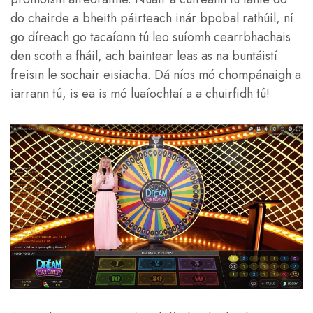
do chairde a bheith páirteach inár bpobal rathúil, ní
go díreach go tacaíonn tú leo suíomh cearrbhachais
den scoth a fháil, ach baintear leas as na buntáistí
freisin le sochair eisiacha. Dá níos mó chompánaigh a
iarrann tú, is ea is mó luaíochtaí a a chuirfidh tú!