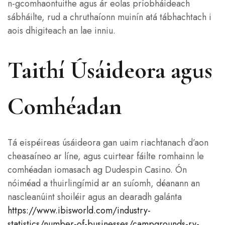
n-gcomhaontuithe agus ár eolas príobháideach
sábháilte, rud a chruthaíonn muinín atá tábhachtach i
aois dhigiteach an lae inniu.
Taithí Úsáideora agus
Comhéadan
Tá eispéireas úsáideora gan uaim riachtanach d’aon
cheasaíneo ar líne, agus cuirtear fáilte romhainn le
comhéadan iomasach ag Dudespin Casino. Ón
nóiméad a thuirlingímid ar an suíomh, déanann an
nascleanúint shoiléir agus an dearadh galánta
https://www.ibisworld.com/industry-
statistics/number-of-businesses/campgrounds-rv-