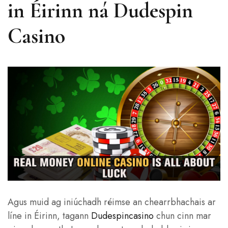
in Éirinn ná Dudespin
Casino
Agus muid ag iniúchadh réimse an chearrbhachais ar
líne in Éirinn, tagann
Dudespincasino
chun cinn mar