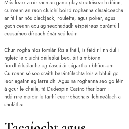
Más fearr a oireann an gameplay straitéiseach dúinn,
cuireann an raon cluichí boird roghanna clasaiceacha
ar fáil ar nós blackjack, roulette, agus poker, agus
gach ceann acu ag seachadadh eispéireas barántúil
ceasaíneo díreach ónár scáileáin.
Chun rogha níos iomlán fós a fháil, is féidir linn dul i
ngleic le cluichí déileálaí beo, áit a mbíonn
fíordhéileálaithe ag éascú ár súgartha i bhfíor-am.
Cuireann sé seo sraith barántúlachta leis a bhfuil go
leor againn ag iarraidh. Agus na roghanna seo go léir
á gcur le chéile, tá Dudespin Casino thar barr i
ndáiríre maidir le taithí cearrbhachais ilchineálach a
sholáthar.
Tacaíocht agus