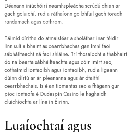
Déanann iniúchóirí neamhspleácha scrúdú dhian ar
gach gcluichí, rud a ráthaíonn go bhfuil gach toradh
randamach agus cothrom.
Táimid dírithe do atmaisféar a sholáthar inar féidir
linn sult a bhaint as cearrbhachas gan imní faoi
sábháilteacht ná faoi shláine. Trí thosaíocht a thabhairt
do na bearta sábháilteachta agus cóir imirt seo,
cothaímid iontaoibh agus iontaoibh, rud a ligeann
dúinn díriú ar ár pleananna agus ár dtaithí
cearrbhachais. Is é an tiomantas seo a fhágann gur
pioc iontaofa é Dudespin Casino le haghaidh
cluichíochta ar líne in Éirinn.
Luaíochtaí agus