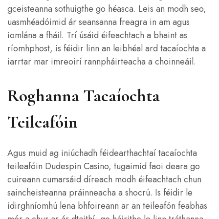
gceisteanna sothuigthe go héasca. Leis an modh seo,
uasmhéadóimid ár seansanna freagra in am agus
iomlána a fháil. Trí úsáid éifeachtach a bhaint as
ríomhphost, is féidir linn an leibhéal ard tacaíochta a
iarrtar mar imreoirí rannpháirteacha a choinneáil.
Roghanna Tacaíochta
Teileafóin
Agus muid ag iniúchadh féidearthachtaí tacaíochta
teileafóin Dudespin Casino, tugaimid faoi deara go
cuireann cumarsáid díreach modh éifeachtach chun
saincheisteanna práinneacha a shocrú. Is féidir le
idirghníomhú lena bhfoireann ar an teileafón feabhas