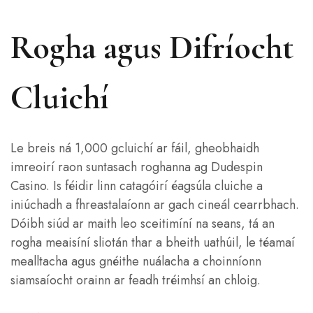
Rogha agus Difríocht
Cluichí
Le breis ná 1,000 gcluichí ar fáil, gheobhaidh
imreoirí raon suntasach roghanna ag Dudespin
Casino. Is féidir linn catagóirí éagsúla cluiche a
iniúchadh a fhreastalaíonn ar gach cineál cearrbhach.
Dóibh siúd ar maith leo sceitimíní na seans, tá an
rogha meaisíní sliotán thar a bheith uathúil, le téamaí
mealltacha agus gnéithe nuálacha a choinníonn
siamsaíocht orainn ar feadh tréimhsí an chloig.