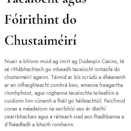
Fóirithint do
Chustaiméirí
Nuair a bhíonn muid ag imirt ag Dudespin Casino, tá
sé ríthábhachtach go mbeadh tacaíocht iontaofa do
chustaiméirí againn. Táimid ar bís scrúdú a dhéanamh
ar an infhaighteacht comhrá beo, amanna freagartha
ríomhphoist, agus roghanna tacaíochta teileafóin a
cuidíonn linn cúnamh a fháil go héifeachtúil. Feicfimid
conas a méadaíonn na seirbhísí seo ár dtaithí
cearrbhachais agus a réiteach siad aon fhadhbanna a
d’fhéadfadh a bheith romhainn.