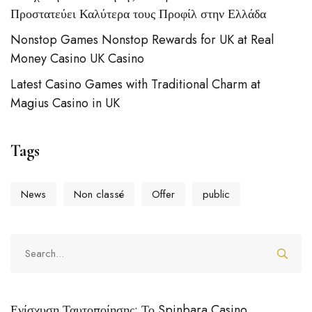
Προστατεύει Καλύτερα τους Προφίλ στην Ελλάδα
Nonstop Games Nonstop Rewards for UK at Real
Money Casino UK Casino
Latest Casino Games with Traditional Charm at
Magius Casino in UK
Tags
News
Non classé
Offer
public
Ενίσχυση Ταυτοποίησης: Το Spinbara Casino