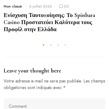
Non classé
6 juillet 2026
(0)
Ενίσχυση Ταυτοποίησης: Το Spinbara
Casino Προστατεύει Καλύτερα τους
Προφίλ στην Ελλάδα
Leave your thought here
Votre adresse e-mail ne sera pas publiée.
Les champs
obligatoires sont indiqués avec
*