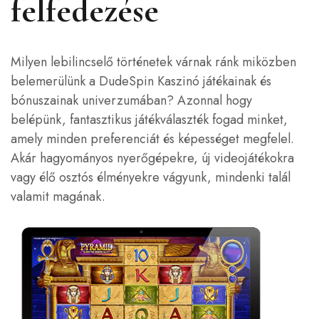
felfedezése
Milyen lebilincselő történetek várnak ránk miközben
belemerülünk a DudeSpin Kaszinó játékainak és
bónuszainak univerzumában? Azonnal hogy
belépünk, fantasztikus játékválaszték fogad minket,
amely minden preferenciát és képességet megfelel.
Akár hagyományos nyerőgépekre, új videojátékokra
vagy élő osztós élményekre vágyunk, mindenki talál
valamit magának.