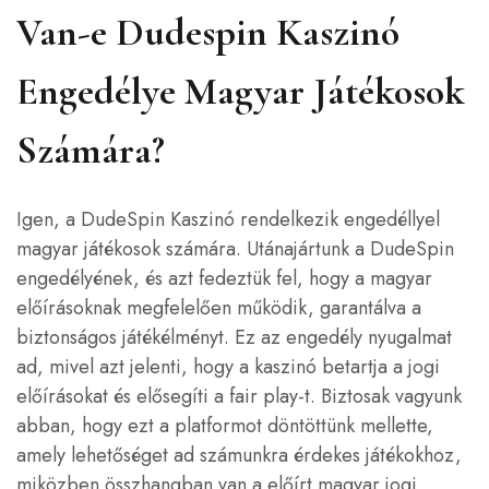
Van-e Dudespin Kaszinó
Engedélye Magyar Játékosok
Számára?
Igen, a DudeSpin Kaszinó rendelkezik engedéllyel
magyar játékosok számára. Utánajártunk a DudeSpin
engedélyének, és azt fedeztük fel, hogy a magyar
előírásoknak megfelelően működik, garantálva a
biztonságos játékélményt. Ez az engedély nyugalmat
ad, mivel azt jelenti, hogy a kaszinó betartja a jogi
előírásokat és elősegíti a fair play-t. Biztosak vagyunk
abban, hogy ezt a platformot döntöttünk mellette,
amely lehetőséget ad számunkra érdekes játékokhoz,
miközben összhangban van a előírt magyar jogi