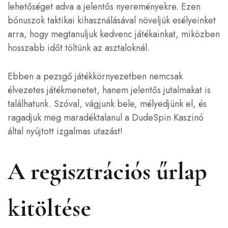
lehetőséget adva a jelentős nyereményekre. Ezen
bónuszok taktikai kihasználásával növeljük esélyeinket
arra, hogy megtanuljuk kedvenc játékainkat, miközben
hosszabb időt töltünk az asztaloknál.
Ebben a pezsgő játékkörnyezetben nemcsak
élvezetes játékmenetet, hanem jelentős jutalmakat is
találhatunk. Szóval, vágjunk bele, mélyedjünk el, és
ragadjuk meg maradéktalanul a DudeSpin Kaszinó
által nyújtott izgalmas utazást!
A regisztrációs űrlap
kitöltése