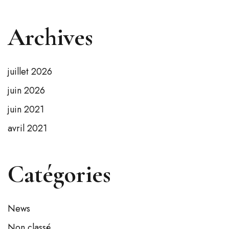
Archives
juillet 2026
juin 2026
juin 2021
avril 2021
Catégories
News
Non classé