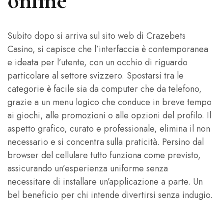
online
Subito dopo si arriva sul sito web di Crazebets
Casino, si capisce che l’interfaccia è contemporanea
e ideata per l’utente, con un occhio di riguardo
particolare al settore svizzero. Spostarsi tra le
categorie è facile sia da computer che da telefono,
grazie a un menu logico che conduce in breve tempo
ai giochi, alle promozioni o alle opzioni del profilo. Il
aspetto grafico, curato e professionale, elimina il non
necessario e si concentra sulla praticità. Persino dal
browser del cellulare tutto funziona come previsto,
assicurando un’esperienza uniforme senza
necessitare di installare un’applicazione a parte. Un
bel beneficio per chi intende divertirsi senza indugio.