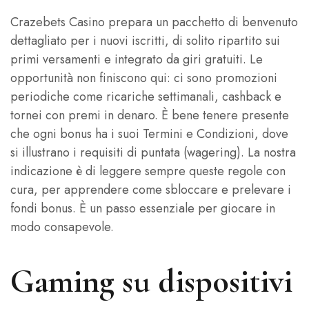
Crazebets Casino prepara un pacchetto di benvenuto
dettagliato per i nuovi iscritti, di solito ripartito sui
primi versamenti e integrato da giri gratuiti. Le
opportunità non finiscono qui: ci sono promozioni
periodiche come ricariche settimanali, cashback e
tornei con premi in denaro. È bene tenere presente
che ogni bonus ha i suoi Termini e Condizioni, dove
si illustrano i requisiti di puntata (wagering). La nostra
indicazione è di leggere sempre queste regole con
cura, per apprendere come sbloccare e prelevare i
fondi bonus. È un passo essenziale per giocare in
modo consapevole.
Gaming su dispositivi