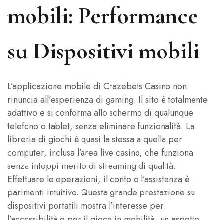
mobili: Performance
su Dispositivi mobili
L’applicazione mobile di Crazebets Casino non
rinuncia all’esperienza di gaming. Il sito è totalmente
adattivo e si conforma allo schermo di qualunque
telefono o tablet, senza eliminare funzionalità. La
libreria di giochi è quasi la stessa a quella per
computer, inclusa l’area live casino, che funziona
senza intoppi merito di streaming di qualità.
Effettuare le operazioni, il conto o l’assistenza è
parimenti intuitivo. Questa grande prestazione su
dispositivi portatili mostra l’interesse per
l’accessibilità e per il gioco in mobilità, un aspetto