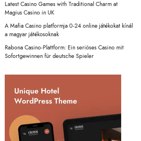
Latest Casino Games with Traditional Charm at
Magius Casino in UK
A Mafia Casino platformja 0-24 online játékokat kínál
a magyar játékosoknak
Rabona Casino-Plattform: Ein seriöses Casino mit
Sofortgewinnen für deutsche Spieler