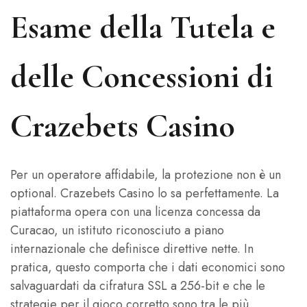
Esame della Tutela e
delle Concessioni di
Crazebets Casino
Per un operatore affidabile, la protezione non è un
optional. Crazebets Casino lo sa perfettamente. La
piattaforma opera con una licenza concessa da
Curacao, un istituto riconosciuto a piano
internazionale che definisce direttive nette. In
pratica, questo comporta che i dati economici sono
salvaguardati da cifratura SSL a 256-bit e che le
strategie per il gioco corretto sono tra le più