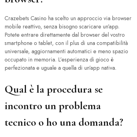
Crazebets Casino ha scelto un approccio via browser
mobile reattivo, senza bisogno scaricare un’app.
Potete entrare direttamente dal browser del vostro
smartphone o tablet, con il plus di una compatibilità
universale, aggiornamenti automatici e meno spazio
occupato in memoria. L’esperienza di gioco è
perfezionata e uguale a quella di un’app nativa.
Qual è la procedura se
incontro un problema
tecnico o ho una domanda?