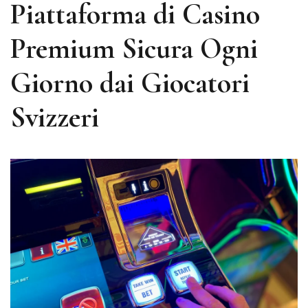
Piattaforma di Casino
Premium Sicura Ogni
Giorno dai Giocatori
Svizzeri