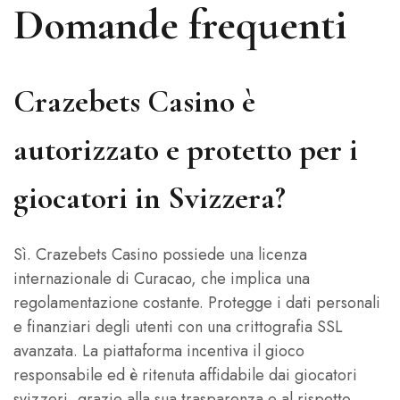
Domande frequenti
Crazebets Casino è
autorizzato e protetto per i
giocatori in Svizzera?
Sì. Crazebets Casino possiede una licenza
internazionale di Curacao, che implica una
regolamentazione costante. Protegge i dati personali
e finanziari degli utenti con una crittografia SSL
avanzata. La piattaforma incentiva il gioco
responsabile ed è ritenuta affidabile dai giocatori
svizzeri, grazie alla sua trasparenza e al rispetto