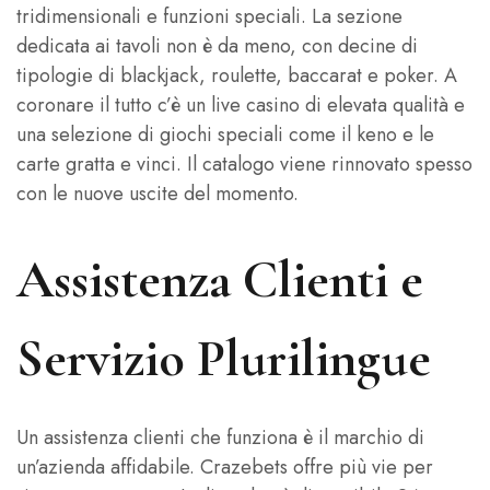
tridimensionali e funzioni speciali. La sezione
dedicata ai tavoli non è da meno, con decine di
tipologie di blackjack, roulette, baccarat e poker. A
coronare il tutto c’è un live casino di elevata qualità e
una selezione di giochi speciali come il keno e le
carte gratta e vinci. Il catalogo viene rinnovato spesso
con le nuove uscite del momento.
Assistenza Clienti e
Servizio Plurilingue
Un assistenza clienti che funziona è il marchio di
un’azienda affidabile. Crazebets offre più vie per