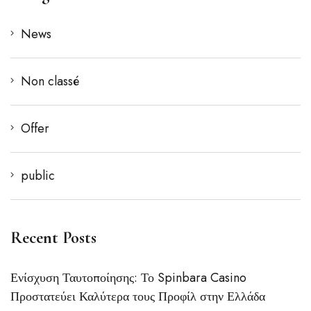
News
Non classé
Offer
public
Recent Posts
Ενίσχυση Ταυτοποίησης: Το Spinbara Casino
Προστατεύει Καλύτερα τους Προφίλ στην Ελλάδα