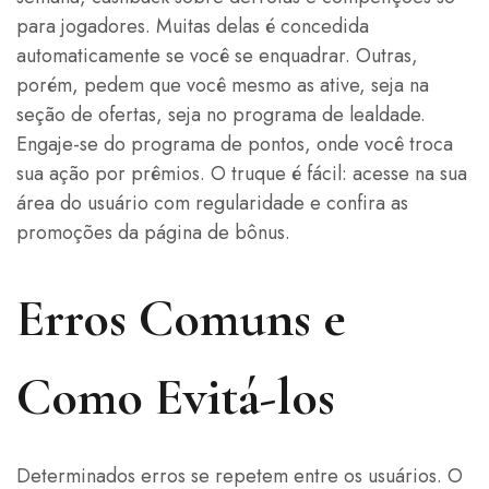
para jogadores. Muitas delas é concedida
automaticamente se você se enquadrar. Outras,
porém, pedem que você mesmo as ative, seja na
seção de ofertas, seja no programa de lealdade.
Engaje-se do programa de pontos, onde você troca
sua ação por prêmios. O truque é fácil: acesse na sua
área do usuário com regularidade e confira as
promoções da página de bônus.
Erros Comuns e
Como Evitá-los
Determinados erros se repetem entre os usuários. O