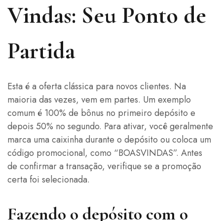
Vindas: Seu Ponto de
Partida
Esta é a oferta clássica para novos clientes. Na
maioria das vezes, vem em partes. Um exemplo
comum é 100% de bônus no primeiro depósito e
depois 50% no segundo. Para ativar, você geralmente
marca uma caixinha durante o depósito ou coloca um
código promocional, como “BOASVINDAS”. Antes
de confirmar a transação, verifique se a promoção
certa foi selecionada.
Fazendo o depósito com o