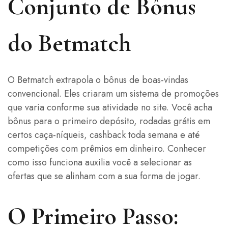
Conjunto de Bônus
do Betmatch
O Betmatch extrapola o bônus de boas-vindas
convencional. Eles criaram um sistema de promoções
que varia conforme sua atividade no site. Você acha
bônus para o primeiro depósito, rodadas grátis em
certos caça-níqueis, cashback toda semana e até
competições com prêmios em dinheiro. Conhecer
como isso funciona auxilia você a selecionar as
ofertas que se alinham com a sua forma de jogar.
O Primeiro Passo: