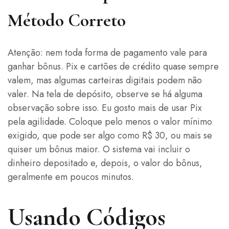
Método Correto
Atenção: nem toda forma de pagamento vale para
ganhar bônus. Pix e cartões de crédito quase sempre
valem, mas algumas carteiras digitais podem não
valer. Na tela de depósito, observe se há alguma
observação sobre isso. Eu gosto mais de usar Pix
pela agilidade. Coloque pelo menos o valor mínimo
exigido, que pode ser algo como R$ 30, ou mais se
quiser um bônus maior. O sistema vai incluir o
dinheiro depositado e, depois, o valor do bônus,
geralmente em poucos minutos.
Usando Códigos