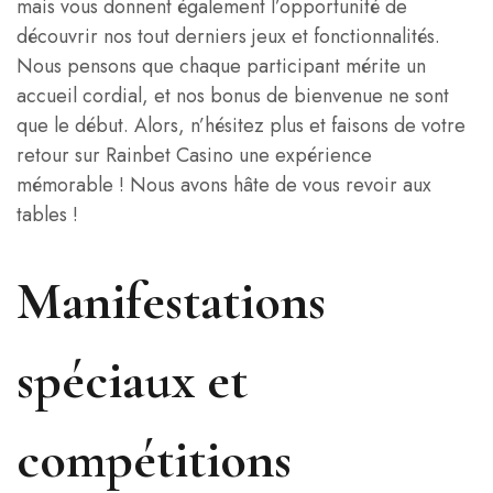
mais vous donnent également l’opportunité de
découvrir nos tout derniers jeux et fonctionnalités.
Nous pensons que chaque participant mérite un
accueil cordial, et nos bonus de bienvenue ne sont
que le début. Alors, n’hésitez plus et faisons de votre
retour sur Rainbet Casino une expérience
mémorable ! Nous avons hâte de vous revoir aux
tables !
Manifestations
spéciaux et
compétitions