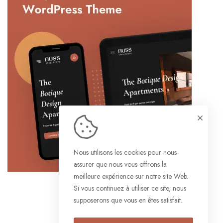
Nous utilisons les cookies pour nous
assurer que nous vous offrons la
meilleure expérience sur notre site Web.
Si vous continuez à utiliser ce site, nous
supposerons que vous en êtes satisfait.