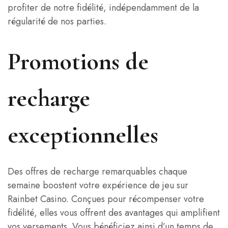
profiter de notre fidélité, indépendamment de la
régularité de nos parties.
Promotions de
recharge
exceptionnelles
Des offres de recharge remarquables chaque
semaine boostent votre expérience de jeu sur
Rainbet Casino. Conçues pour récompenser votre
fidélité, elles vous offrent des avantages qui amplifient
vos versements. Vous bénéficiez ainsi d’un temps de