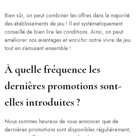
Bien sûr, on peut combiner les offres dans la majorité
des établissements de jeu ! Il est systématiquement
conseillé de bien lire les conditions. Ainsi, on peut
améliorer nos avantages et enrichir notre vivre de jeu
tout en s’amusant ensemble !
À quelle fréquence les
dernières promotions sont-
elles introduites ?
Nous sommes heureux de vous annoncer que de
dernières promotions sont disponibles régulièrement,