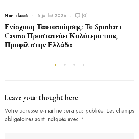
Non classé
6 juillet 2026
(0)
Ενίσχυση Ταυτοποίησης: Το Spinbara
Casino Προστατεύει Καλύτερα τους
Προφίλ στην Ελλάδα
Leave your thought here
Votre adresse e-mail ne sera pas publiée.
Les champs
obligatoires sont indiqués avec
*