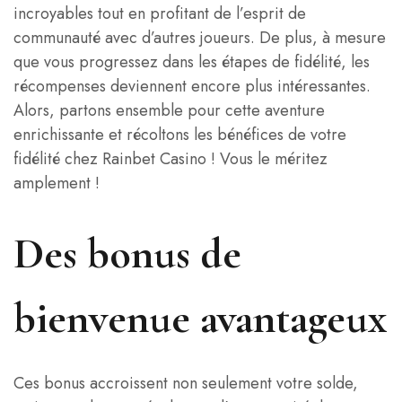
incroyables tout en profitant de l’esprit de
communauté avec d’autres joueurs. De plus, à mesure
que vous progressez dans les étapes de fidélité, les
récompenses deviennent encore plus intéressantes.
Alors, partons ensemble pour cette aventure
enrichissante et récoltons les bénéfices de votre
fidélité chez Rainbet Casino ! Vous le méritez
amplement !
Des bonus de
bienvenue avantageux
Ces bonus accroissent non seulement votre solde,