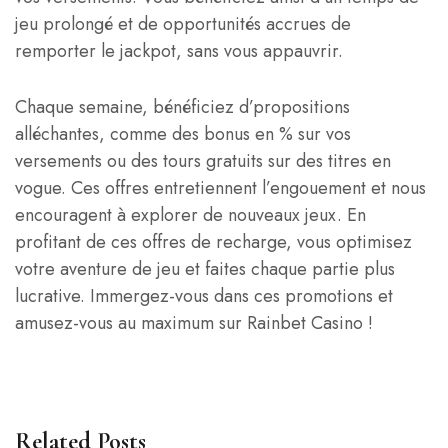
jeu prolongé et de opportunités accrues de
remporter le jackpot, sans vous appauvrir.
Chaque semaine, bénéficiez d’propositions
alléchantes, comme des bonus en % sur vos
versements ou des tours gratuits sur des titres en
vogue. Ces offres entretiennent l’engouement et nous
encouragent à explorer de nouveaux jeux. En
profitant de ces offres de recharge, vous optimisez
votre aventure de jeu et faites chaque partie plus
lucrative. Immergez-vous dans ces promotions et
amusez-vous au maximum sur Rainbet Casino !
Related Posts