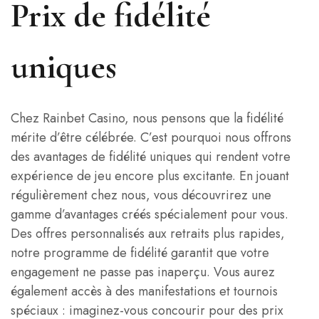
Prix de fidélité
uniques
Chez Rainbet Casino, nous pensons que la fidélité
mérite d’être célébrée. C’est pourquoi nous offrons
des avantages de fidélité uniques qui rendent votre
expérience de jeu encore plus excitante. En jouant
régulièrement chez nous, vous découvrirez une
gamme d’avantages créés spécialement pour vous.
Des offres personnalisés aux retraits plus rapides,
notre programme de fidélité garantit que votre
engagement ne passe pas inaperçu. Vous aurez
également accès à des manifestations et tournois
spéciaux : imaginez-vous concourir pour des prix