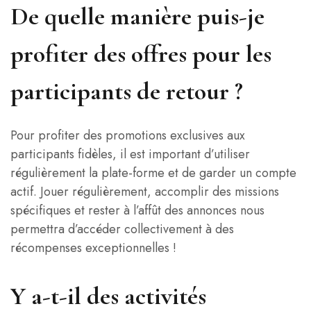
De quelle manière puis-je
profiter des offres pour les
participants de retour ?
Pour profiter des promotions exclusives aux
participants fidèles, il est important d’utiliser
régulièrement la plate-forme et de garder un compte
actif. Jouer régulièrement, accomplir des missions
spécifiques et rester à l’affût des annonces nous
permettra d’accéder collectivement à des
récompenses exceptionnelles !
Y a-t-il des activités