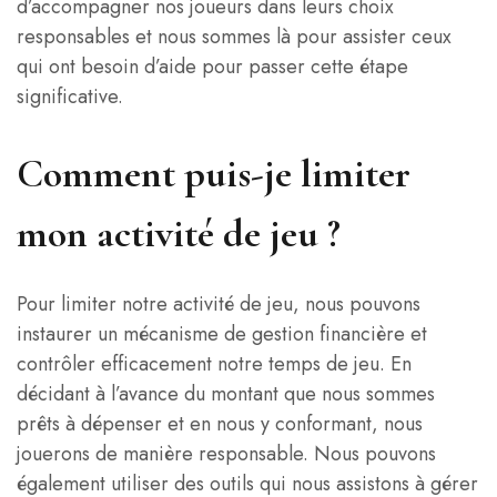
d’accompagner nos joueurs dans leurs choix
responsables et nous sommes là pour assister ceux
qui ont besoin d’aide pour passer cette étape
significative.
Comment puis-je limiter
mon activité de jeu ?
Pour limiter notre activité de jeu, nous pouvons
instaurer un mécanisme de gestion financière et
contrôler efficacement notre temps de jeu. En
décidant à l’avance du montant que nous sommes
prêts à dépenser et en nous y conformant, nous
jouerons de manière responsable. Nous pouvons
également utiliser des outils qui nous assistons à gérer