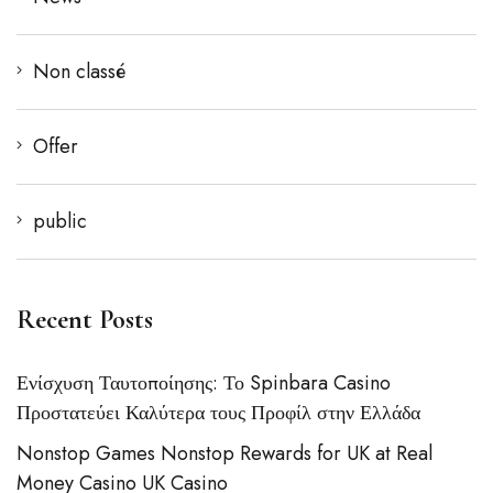
Non classé
Offer
public
Recent Posts
Ενίσχυση Ταυτοποίησης: Το Spinbara Casino
Προστατεύει Καλύτερα τους Προφίλ στην Ελλάδα
Nonstop Games Nonstop Rewards for UK at Real
Money Casino UK Casino