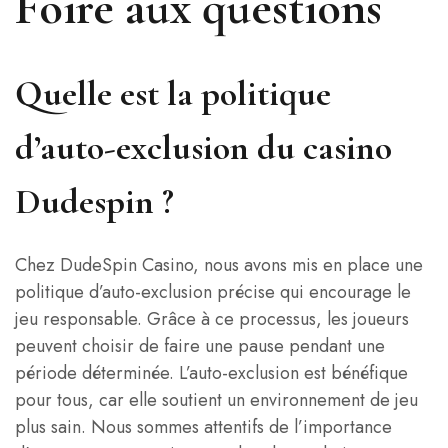
Foire aux questions
Quelle est la politique
d’auto-exclusion du casino
Dudespin ?
Chez DudeSpin Casino, nous avons mis en place une
politique d’auto-exclusion précise qui encourage le
jeu responsable. Grâce à ce processus, les joueurs
peuvent choisir de faire une pause pendant une
période déterminée. L’auto-exclusion est bénéfique
pour tous, car elle soutient un environnement de jeu
plus sain. Nous sommes attentifs de l’importance