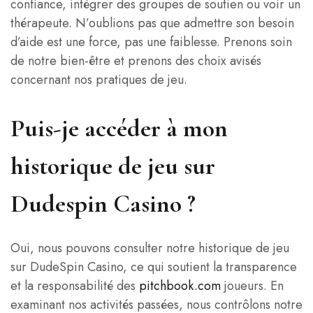
confiance, intégrer des groupes de soutien ou voir un
thérapeute. N’oublions pas que admettre son besoin
d’aide est une force, pas une faiblesse. Prenons soin
de notre bien-être et prenons des choix avisés
concernant nos pratiques de jeu.
Puis-je accéder à mon
historique de jeu sur
Dudespin Casino ?
Oui, nous pouvons consulter notre historique de jeu
sur DudeSpin Casino, ce qui soutient la transparence
et la responsabilité des
pitchbook.com
joueurs. En
examinant nos activités passées, nous contrôlons notre