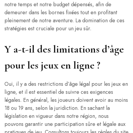
notre temps et notre budget dépensés, afin de
demeurer dans les bornes fixées tout en profitant
pleinement de notre aventure. La domination de ces
stratégies est cruciale pour un jeu sûr.
Y a-t-il des limitations d’âge
pour les jeux en ligne ?
Oui, il y a des restrictions d’âge légal pour les jeux en
ligne, et il est essentiel de suivre ces exigences
légales. En général, les joueurs doivent avoir au moins
18 ou 19 ans, selon la juridiction. En sachant la
législation en vigueur dans notre région, nous
pouvons garantir une participation sûre et légale aux
pratiques de jeu. Consultons toujours les règles du site