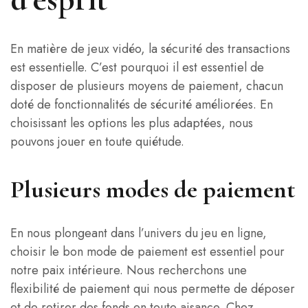
En matière de jeux vidéo, la sécurité des transactions
est essentielle. C’est pourquoi il est essentiel de
disposer de plusieurs moyens de paiement, chacun
doté de fonctionnalités de sécurité améliorées. En
choisissant les options les plus adaptées, nous
pouvons jouer en toute quiétude.
Plusieurs modes de paiement
En nous plongeant dans l’univers du jeu en ligne,
choisir le bon mode de paiement est essentiel pour
notre paix intérieure. Nous recherchons une
flexibilité de paiement qui nous permette de déposer
et de retirer des fonds en toute aisance. Chez