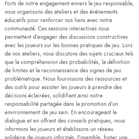
Forts de notre engagement envers le jeu responsable,
nous organisons des ateliers et des événements
éducatifs pour renforcer nos liens avec notre
communauté. Ces sessions interactives nous
permettent d’engager des discussions constructives
avec les joueurs sur les bonnes pratiques de jeu. Lors
de nos ateliers, nous discutons des sujets cruciaux tels
que la compréhension des probabilités, la définition
de limites et la reconnaissance des signes de jeu
problématique. Nous fournissons des ressources et
des outils pour assister les joueurs à prendre des
décisions éclairées, solidifiant ainsi notre
responsabilité partagée dans la promotion d’un
environnement de jeu sain. En encourageant le
dialogue et en offrant des conseils pratiques, nous
informons les joueurs et établissons un réseau
solidaire de joueurs informés. Ensemble, foster une