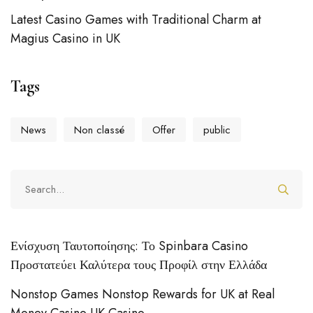
Latest Casino Games with Traditional Charm at
Magius Casino in UK
Tags
News
Non classé
Offer
public
Ενίσχυση Ταυτοποίησης: Το Spinbara Casino
Προστατεύει Καλύτερα τους Προφίλ στην Ελλάδα
Nonstop Games Nonstop Rewards for UK at Real
Money Casino UK Casino