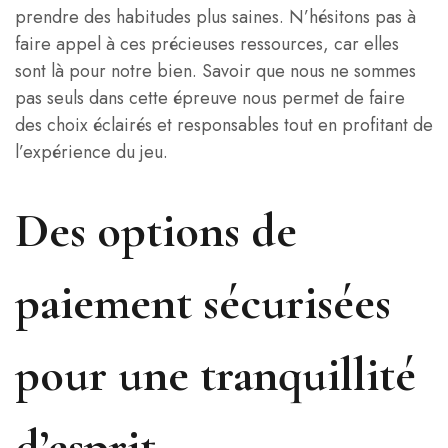
prendre des habitudes plus saines. N’hésitons pas à
faire appel à ces précieuses ressources, car elles
sont là pour notre bien. Savoir que nous ne sommes
pas seuls dans cette épreuve nous permet de faire
des choix éclairés et responsables tout en profitant de
l’expérience du jeu.
Des options de
paiement sécurisées
pour une tranquillité
d’esprit