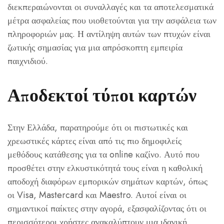
διεκπεραιώνονται οι συναλλαγές και τα αποτελεσματικά
μέτρα ασφαλείας που υιοθετούνται για την ασφάλεια των
πληροφοριών μας. Η αντίληψη αυτών των πτυχών είναι
ζωτικής σημασίας για μια απρόσκοπτη εμπειρία
παιχνιδιού.
Αποδεκτοί τύποι καρτών
Στην Ελλάδα, παρατηρούμε ότι οι πιστωτικές και
χρεωστικές κάρτες είναι από τις πιο δημοφιλείς
μεθόδους κατάθεσης για τα online καζίνο. Αυτό που
προσθέτει στην ελκυστικότητά τους είναι η καθολική
αποδοχή διαφόρων εμπορικών σημάτων καρτών, όπως
οι Visa, Mastercard και Maestro. Αυτοί είναι οι
σημαντικοί παίκτες στην αγορά, εξασφαλίζοντας ότι οι
περισσότεροι χρήστες ανακαλύπτουν μια ιδανική