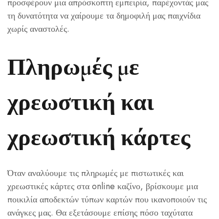
προσφέρουν μια απρόσκοπτη εμπειρία, παρέχοντάς μας
τη δυνατότητα να χαίρουμε τα δημοφιλή μας παιχνίδια
χωρίς αναστολές.
Πληρωμές με
χρεωστική και
χρεωστική κάρτες
Όταν αναλύουμε τις πληρωμές με πιστωτικές και
χρεωστικές κάρτες στα online καζίνο, βρίσκουμε μια
ποικιλία αποδεκτών τύπων καρτών που ικανοποιούν τις
ανάγκες μας. Θα εξετάσουμε επίσης πόσο ταχύτατα