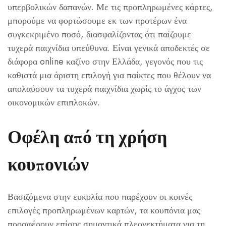
υπερβολικών δαπανών. Με τις προπληρωμένες κάρτες,
μπορούμε να φορτώσουμε εκ των προτέρων ένα
συγκεκριμένο ποσό, διασφαλίζοντας ότι παίζουμε
τυχερά παιχνίδια υπεύθυνα. Είναι γενικά αποδεκτές σε
διάφορα online καζίνο στην Ελλάδα, γεγονός που τις
καθιστά μια άριστη επιλογή για παίκτες που θέλουν να
απολαύσουν τα τυχερά παιχνίδια χωρίς το άγχος των
οικονομικών επιπλοκών.
Οφέλη από τη χρήση
κουπονιών
Βασιζόμενα στην ευκολία που παρέχουν οι κοινές
επιλογές προπληρωμένων καρτών, τα κουπόνια μας
προσφέρουν επίσης σημαντικά πλεονεκτήματα για τη