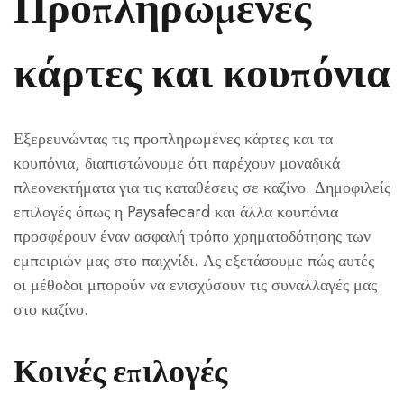
Προπληρωμένες
κάρτες και κουπόνια
Εξερευνώντας τις προπληρωμένες κάρτες και τα
κουπόνια, διαπιστώνουμε ότι παρέχουν μοναδικά
πλεονεκτήματα για τις καταθέσεις σε καζίνο. Δημοφιλείς
επιλογές όπως η Paysafecard και άλλα κουπόνια
προσφέρουν έναν ασφαλή τρόπο χρηματοδότησης των
εμπειριών μας στο παιχνίδι. Ας εξετάσουμε πώς αυτές
οι μέθοδοι μπορούν να ενισχύσουν τις συναλλαγές μας
στο καζίνο.
Κοινές επιλογές