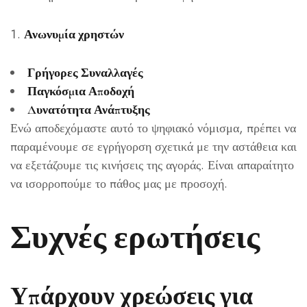
Ανωνυμία χρηστών
Γρήγορες Συναλλαγές
Παγκόσμια Αποδοχή
Δυνατότητα Ανάπτυξης
Ενώ αποδεχόμαστε αυτό το ψηφιακό νόμισμα, πρέπει να
παραμένουμε σε εγρήγορση σχετικά με την αστάθεια και
να εξετάζουμε τις κινήσεις της αγοράς. Είναι απαραίτητο
να ισορροπούμε το πάθος μας με προσοχή.
Συχνές ερωτήσεις
Υπάρχουν χρεώσεις για