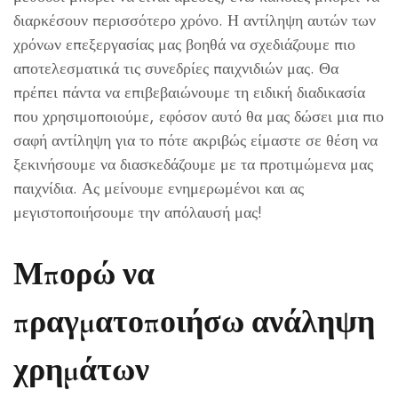
διαρκέσουν περισσότερο χρόνο. Η αντίληψη αυτών των
χρόνων επεξεργασίας μας βοηθά να σχεδιάζουμε πιο
αποτελεσματικά τις συνεδρίες παιχνιδιών μας. Θα
πρέπει πάντα να επιβεβαιώνουμε τη ειδική διαδικασία
που χρησιμοποιούμε, εφόσον αυτό θα μας δώσει μια πιο
σαφή αντίληψη για το πότε ακριβώς είμαστε σε θέση να
ξεκινήσουμε να διασκεδάζουμε με τα προτιμώμενα μας
παιχνίδια. Ας μείνουμε ενημερωμένοι και ας
μεγιστοποιήσουμε την απόλαυσή μας!
Μπορώ να
πραγματοποιήσω ανάληψη
χρημάτων