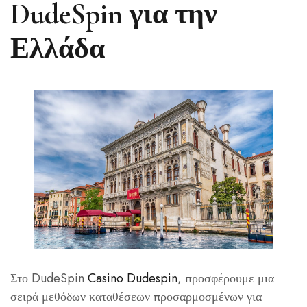
DudeSpin για την
Ελλάδα
Στο DudeSpin
Casino Dudespin
, προσφέρουμε μια
σειρά μεθόδων καταθέσεων προσαρμοσμένων για