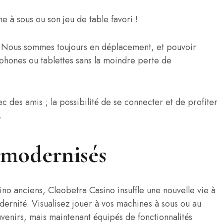
 à sous ou son jeu de table favori !
le. Nous sommes toujours en déplacement, et pouvoir
phones ou tablettes sans la moindre perte de
 des amis ; la possibilité de se connecter et de profiter
.
s modernisés
no anciens, Cleobetra Casino insuffle une nouvelle vie à
ernité. Visualisez jouer à vos machines à sous ou au
uvenirs, mais maintenant équipés de fonctionnalités