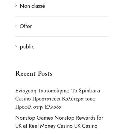
Non classé
Offer
public
Recent Posts
Ενίσχυση Ταυτοποίησης: Το Spinbara
Casino Προστατεύει Καλύτερα τους
Προφίλ στην Ελλάδα
Nonstop Games Nonstop Rewards for
UK at Real Money Casino UK Casino