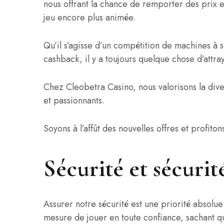
nous offrant la chance de remporter des prix e
jeu encore plus animée.
Qu’il s’agisse d’un compétition de machines à 
cashback, il y a toujours quelque chose d’attray
Chez Cleobetra Casino, nous valorisons la diver
et passionnants.
Soyons à l’affût des nouvelles offres et profi
Sécurité et sécurit
Assurer notre sécurité est une priorité absol
mesure de jouer en toute confiance, sachant q