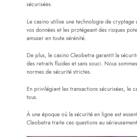
sécurisées.
Le casino utilise une technologie de cryptage 
vos données et les protégeant des risques pot
amuser en toute sérénité.
De plus, le casino Cleobetra garantit la sécurit
des retraits fluides et sans souci. Nous somm
normes de sécurité strictes.
En privilégiant les transactions sécurisées, l
tous.
À une époque où la sécurité en ligne est essenti
Cleobetra traite ces questions au sérieusement