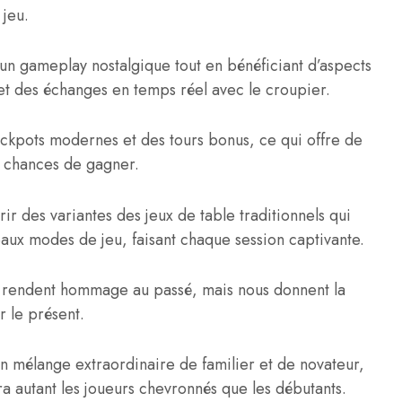
 jeu.
un gameplay nostalgique tout en bénéficiant d’aspects
 et des échanges en temps réel avec le croupier.
ackpots modernes et des tours bonus, ce qui offre de
de chances de gagner.
r des variantes des jeux de table traditionnels qui
eaux modes de jeu, faisant chaque session captivante.
t rendent hommage au passé, mais nous donnent la
 le présent.
 mélange extraordinaire de familier et de novateur,
era autant les joueurs chevronnés que les débutants.