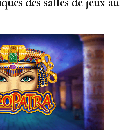
iques des salles de jeux au