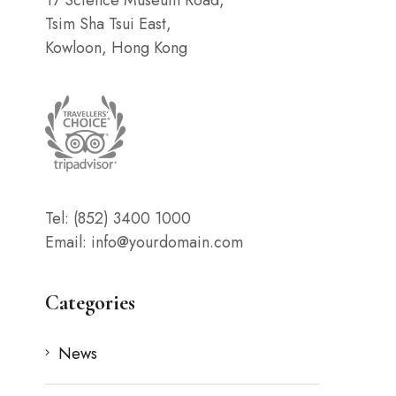
Tsim Sha Tsui East,
Kowloon, Hong Kong
Tel: (852) 3400 1000
Email: info@yourdomain.com
Categories
News