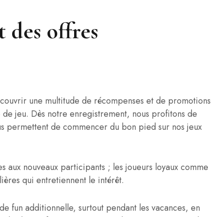
 des offres
écouvrir une multitude de récompenses et de promotions
 de jeu. Dès notre enregistrement, nous profitons de
s permettent de commencer du bon pied sur nos jeux
s aux nouveaux participants ; les joueurs loyaux comme
ères qui entretiennent le intérêt.
e fun additionnelle, surtout pendant les vacances, en