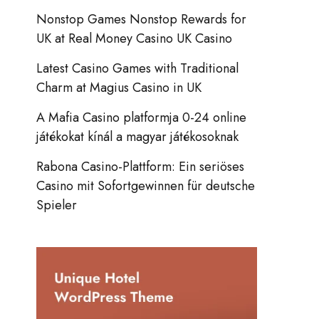
Nonstop Games Nonstop Rewards for
UK at Real Money Casino UK Casino
Latest Casino Games with Traditional
Charm at Magius Casino in UK
A Mafia Casino platformja 0-24 online
játékokat kínál a magyar játékosoknak
Rabona Casino-Plattform: Ein seriöses
Casino mit Sofortgewinnen für deutsche
Spieler