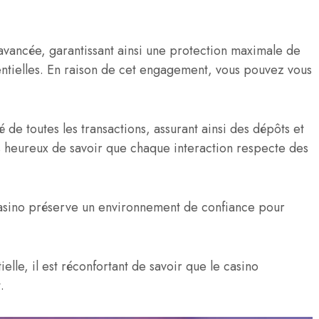
avancée, garantissant ainsi une protection maximale de
entielles. En raison de cet engagement, vous pouvez vous
é de toutes les transactions, assurant ainsi des dépôts et
es heureux de savoir que chaque interaction respecte des
e casino préserve un environnement de confiance pour
elle, il est réconfortant de savoir que le casino
.