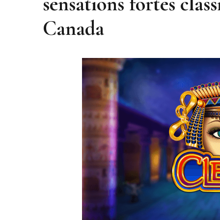
sensations fortes class
Canada