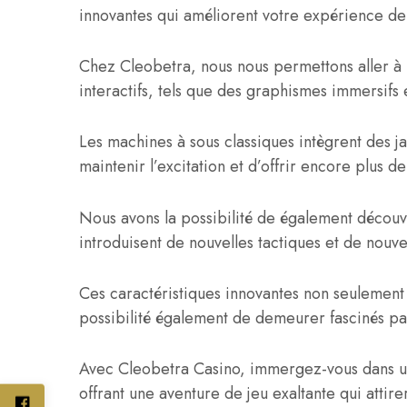
innovantes qui améliorent votre expérience de
Chez Cleobetra, nous nous permettons aller à 
interactifs, tels que des graphismes immersifs
Les machines à sous classiques intègrent des j
maintenir l’excitation et d’offrir encore plus 
Nous avons la possibilité de également découvri
introduisent de nouvelles tactiques et de nouv
Ces caractéristiques innovantes non seulemen
possibilité également de demeurer fascinés par
Avec Cleobetra Casino, immergez-vous dans un
offrant une aventure de jeu exaltante qui attir