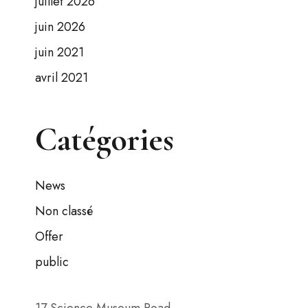
juillet 2026
juin 2026
juin 2021
avril 2021
Catégories
News
Non classé
Offer
public
17 Science Museum Road,