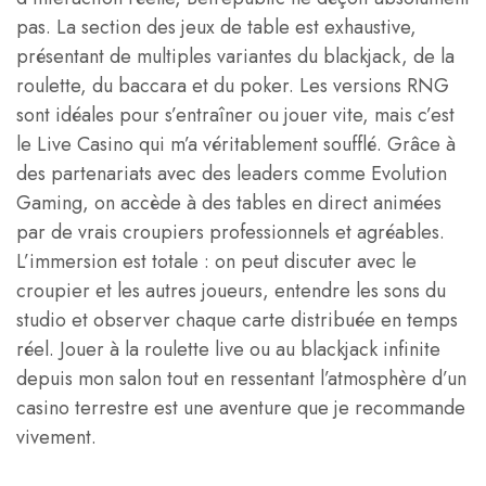
pas. La section des jeux de table est exhaustive,
présentant de multiples variantes du blackjack, de la
roulette, du baccara et du poker. Les versions RNG
sont idéales pour s’entraîner ou jouer vite, mais c’est
le Live Casino qui m’a véritablement soufflé. Grâce à
des partenariats avec des leaders comme Evolution
Gaming, on accède à des tables en direct animées
par de vrais croupiers professionnels et agréables.
L’immersion est totale : on peut discuter avec le
croupier et les autres joueurs, entendre les sons du
studio et observer chaque carte distribuée en temps
réel. Jouer à la roulette live ou au blackjack infinite
depuis mon salon tout en ressentant l’atmosphère d’un
casino terrestre est une aventure que je recommande
vivement.