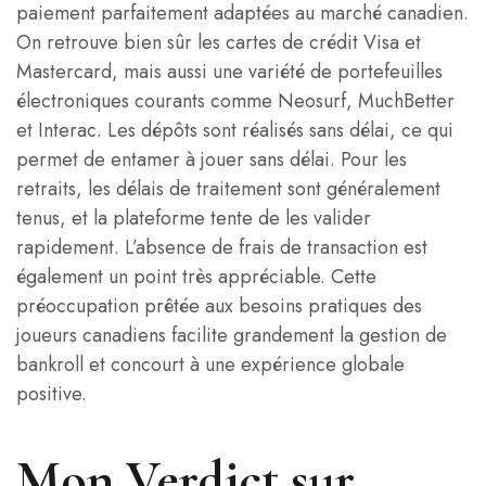
paiement parfaitement adaptées au marché canadien.
On retrouve bien sûr les cartes de crédit Visa et
Mastercard, mais aussi une variété de portefeuilles
électroniques courants comme Neosurf, MuchBetter
et Interac. Les dépôts sont réalisés sans délai, ce qui
permet de entamer à jouer sans délai. Pour les
retraits, les délais de traitement sont généralement
tenus, et la plateforme tente de les valider
rapidement. L’absence de frais de transaction est
également un point très appréciable. Cette
préoccupation prêtée aux besoins pratiques des
joueurs canadiens facilite grandement la gestion de
bankroll et concourt à une expérience globale
positive.
Mon Verdict sur