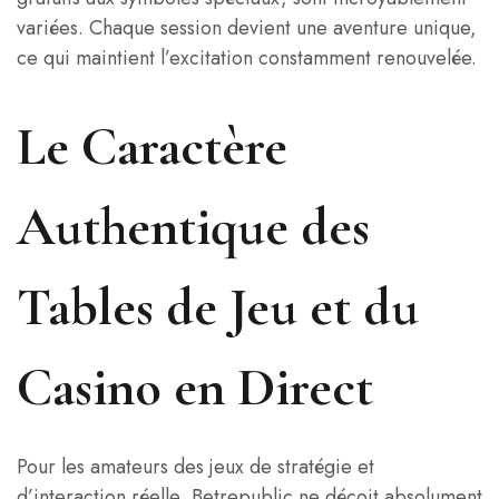
variées. Chaque session devient une aventure unique,
ce qui maintient l’excitation constamment renouvelée.
Le Caractère
Authentique des
Tables de Jeu et du
Casino en Direct
Pour les amateurs des jeux de stratégie et
d’interaction réelle, Betrepublic ne déçoit absolument