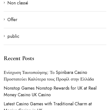
Non classé
Offer
public
Recent Posts
Ενίσχυση Ταυτοποίησης: Το Spinbara Casino
Προστατεύει Καλύτερα τους Προφίλ στην Ελλάδα
Nonstop Games Nonstop Rewards for UK at Real
Money Casino UK Casino
Latest Casino Games with Traditional Charm at