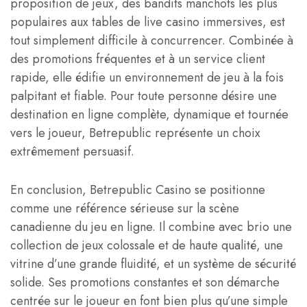
proposition de jeux, des bandits manchots les plus
populaires aux tables de live casino immersives, est
tout simplement difficile à concurrencer. Combinée à
des promotions fréquentes et à un service client
rapide, elle édifie un environnement de jeu à la fois
palpitant et fiable. Pour toute personne désire une
destination en ligne complète, dynamique et tournée
vers le joueur, Betrepublic représente un choix
extrêmement persuasif.
En conclusion, Betrepublic Casino se positionne
comme une référence sérieuse sur la scène
canadienne du jeu en ligne. Il combine avec brio une
collection de jeux colossale et de haute qualité, une
vitrine d’une grande fluidité, et un système de sécurité
solide. Ses promotions constantes et son démarche
centrée sur le joueur en font bien plus qu’une simple