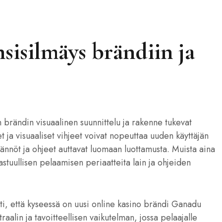
sisilmäys brändiin ja
 brändin visuaalinen suunnittelu ja rakenne tukevat
t ja visuaaliset vihjeet voivat nopeuttaa uuden käyttäjän
äytännöt ja ohjeet auttavat luomaan luottamusta. Muista aina
astuullisen pelaamisen periaatteita lain ja ohjeiden
ti, että kyseessä on uusi online kasino brändi Ganadu
aalin ja tavoitteellisen vaikutelman, jossa pelaajalle