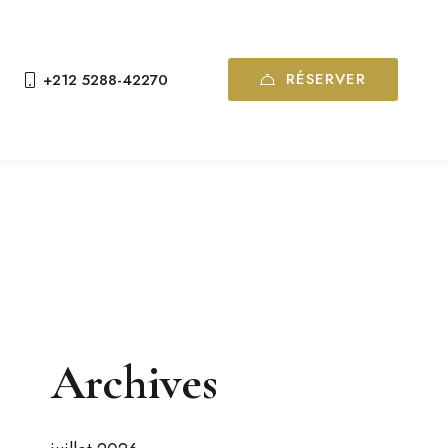
RÉSERVER
+212 5288-42270
Archives