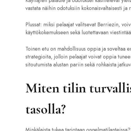
Käyttäjien palaute ja odotukset käsittelevät yleis
vastata näihin odotuksiin kokonaisvaltaisesti ja re
Plussat: miksi pelaajat valitsevat Berriezin, voi
käyttökokemukseen sekä luotettavaan viestintää
Toinen etu on mahdollisuus oppia ja soveltaa eril
strategioita, jolloin pelaajat voivat oppia tun
sitoutumista alustan pariin sekä rohkaista jatk
Miten tilin turvall
tasolla?
Minkälaista tukea tarjotaan ongelmatilanteissa? 