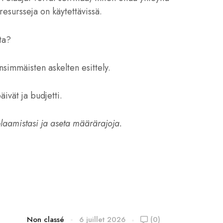
resursseja on käytettävissä.
ta?
nsimmäisten askelten esittely.
ivät ja budjetti.
laamistasi ja aseta määrärajoja.
Non classé
6 juillet 2026
(0)