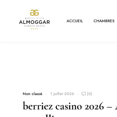
ACCUEIL
CHAMBRES
Non classé
1 juillet 2026
(0)
berriez casino 2026 – 