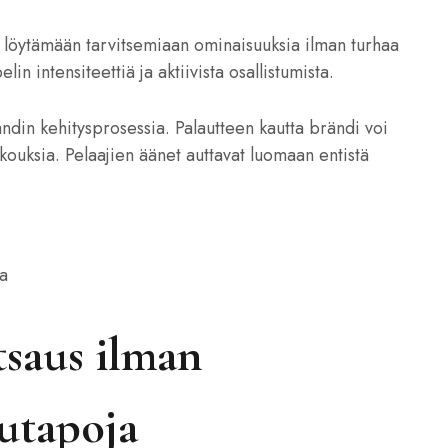
ia löytämään tarvitsemiaan ominaisuuksia ilman turhaa
n intensiteettiä ja aktiivista osallistumista.
ndin kehitysprosessia. Palautteen kautta brändi voi
kkouksia. Pelaajien äänet auttavat luomaan entistä
ta
tsaus ilman
utapoja