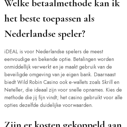
Welke betaalmethode kan ik
het beste toepassen als
Nederlandse speler?
iDEAL is voor Nederlandse spelers de meest
eenvoudige en bekende optie. Betalingen worden
onmiddellijk verwerkt en je maakt gebruik van de
beveiligde omgeving van je eigen bank. Daarnaast
biedt Wild Robin Casino ook e-wallets zoals Skrill en
Neteller, die ideaal zijn voor snelle opnames. Kies de
methode die jij fijn vindt; het casino gebruikt voor alle
opties dezelfde duidelijke voorwaarden.
Zijn er kosten gekoppeld aan