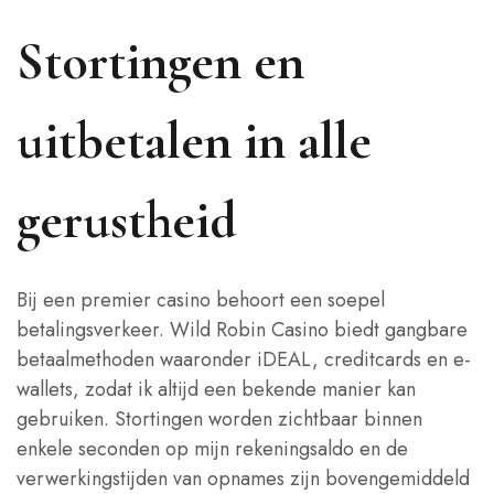
Stortingen en
uitbetalen in alle
gerustheid
Bij een premier casino behoort een soepel
betalingsverkeer. Wild Robin Casino biedt gangbare
betaalmethoden waaronder iDEAL, creditcards en e-
wallets, zodat ik altijd een bekende manier kan
gebruiken. Stortingen worden zichtbaar binnen
enkele seconden op mijn rekeningsaldo en de
verwerkingstijden van opnames zijn bovengemiddeld