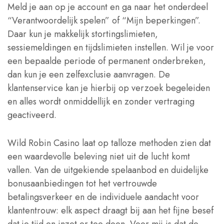
Meld je aan op je account en ga naar het onderdeel
“Verantwoordelijk spelen” of “Mijn beperkingen”.
Daar kun je makkelijk stortingslimieten,
sessiemeldingen en tijdslimieten instellen. Wil je voor
een bepaalde periode of permanent onderbreken,
dan kun je een zelfexclusie aanvragen. De
klantenservice kan je hierbij op verzoek begeleiden
en alles wordt onmiddellijk en zonder vertraging
geactiveerd.
Wild Robin Casino laat op talloze methoden zien dat
een waardevolle beleving niet uit de lucht komt
vallen. Van de uitgekiende spelaanbod en duidelijke
bonusaanbiedingen tot het vertrouwde
betalingsverkeer en de individuele aandacht voor
klantentrouw: elk aspect draagt bij aan het fijne besef
dat je tijd en inzet er toe doen. Voor mij is dat de