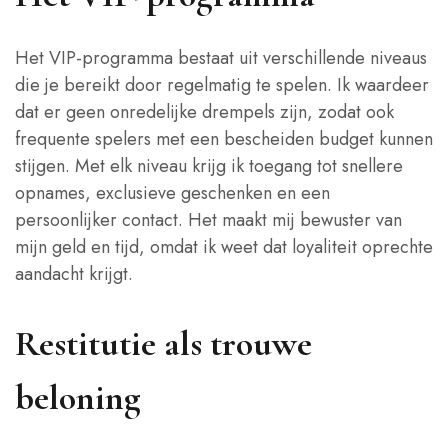
Het VIP-programma bestaat uit verschillende niveaus
die je bereikt door regelmatig te spelen. Ik waardeer
dat er geen onredelijke drempels zijn, zodat ook
frequente spelers met een bescheiden budget kunnen
stijgen. Met elk niveau krijg ik toegang tot snellere
opnames, exclusieve geschenken en een
persoonlijker contact. Het maakt mij bewuster van
mijn geld en tijd, omdat ik weet dat loyaliteit oprechte
aandacht krijgt.
Restitutie als trouwe
beloning