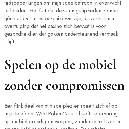
tijdsbeperkingen om mijn speelpatroon in evenwicht
te houden. Het feit dat deze mogelijkheden zonder
gêne of barrières beschikbaar zijn, bevestigt mijn
overtuiging dat het casino zich bewust is voor
gezondheid en dat gokken ondersteunend vermaak
blijft.
Spelen op de mobiel
zonder compromissen
Een flink deel van m’n spelplezier speelt zich af op
mijn telefoon. Wild Robin Casino heeft de ervaring
op mobiel grondig ontworpen, zonder in te leveren