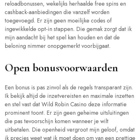
reloadbonussen, wekelijks herhaalde free spins en
cashback‑aanbiedingen die vanzelf worden
toegevoegd. Er zijn geen moeilijke codes of
ingewikkelde opt‑in stappen. Die gemak zorgt dat ik
mijn aandacht bij het spel kan houden en dat de
beloning nimmer onopgemerkt voorbijgaat.
Open bonusvoorwaarden
Een bonus is pas zinvol als de regels transparant zijn.
Ik bekijk altijd de inzetvereisten en maximale inzetten
en stel vast dat Wild Robin Casino deze informatie
prominent toont. Er zijn geen geheime uitsluitingen
die pas tevoorschijn komen wanneer je wilt
uitbetalen. Die openheid vergroot mijn geloof, omdat
ik precies weet wat ik moet doen om van een prettige