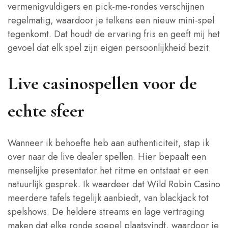
vermenigvuldigers en pick‑me‑rondes verschijnen
regelmatig, waardoor je telkens een nieuw mini‑spel
tegenkomt. Dat houdt de ervaring fris en geeft mij het
gevoel dat elk spel zijn eigen persoonlijkheid bezit.
Live casinospellen voor de
echte sfeer
Wanneer ik behoefte heb aan authenticiteit, stap ik
over naar de live dealer spellen. Hier bepaalt een
menselijke presentator het ritme en ontstaat er een
natuurlijk gesprek. Ik waardeer dat Wild Robin Casino
meerdere tafels tegelijk aanbiedt, van blackjack tot
spelshows. De heldere streams en lage vertraging
maken dat elke ronde soepel plaatsvindt, waardoor je