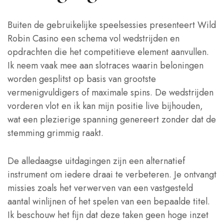
Buiten de gebruikelijke speelsessies presenteert Wild
Robin Casino een schema vol wedstrijden en
opdrachten die het competitieve element aanvullen.
Ik neem vaak mee aan slotraces waarin beloningen
worden gesplitst op basis van grootste
vermenigvuldigers of maximale spins. De wedstrijden
vorderen vlot en ik kan mijn positie live bijhouden,
wat een plezierige spanning genereert zonder dat de
stemming grimmig raakt.
De alledaagse uitdagingen zijn een alternatief
instrument om iedere draai te verbeteren. Je ontvangt
missies zoals het verwerven van een vastgesteld
aantal winlijnen of het spelen van een bepaalde titel.
Ik beschouw het fijn dat deze taken geen hoge inzet