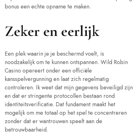
bonus een echte opname te maken.
Zeker en eerlijk
Een plek waarin je je beschermd voelt, is
noodzakelijk om te kunnen ontspannen. Wild Robin
Casino opereert onder een officiële
kansspelvergunning en laat zich regelmatig
controleren. Ik weet dat mijn gegevens beveiligd zijn
en dat er stringente protocollen bestaan rond
identiteitsverificatie. Dat fundament maakt het
mogelijk om me totaal op het spel te concentreren
zonder dat er wantrouwen speelt aan de
betrouwbaarheid.