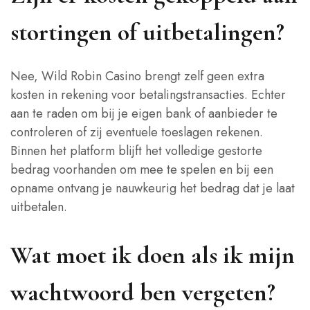
stortingen of uitbetalingen?
Nee, Wild Robin Casino brengt zelf geen extra
kosten in rekening voor betalingstransacties. Echter
aan te raden om bij je eigen bank of aanbieder te
controleren of zij eventuele toeslagen rekenen.
Binnen het platform blijft het volledige gestorte
bedrag voorhanden om mee te spelen en bij een
opname ontvang je nauwkeurig het bedrag dat je laat
uitbetalen.
Wat moet ik doen als ik mijn
wachtwoord ben vergeten?