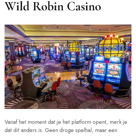
Wild Robin Casino
Vanaf het moment dat je het platform opent, merk je
dat dit anders is. Geen droge spelhal, maar een