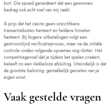
kort. Die spoed garandeert dat een gewonnen
bedrag ook echt snel van mij raakt.
Ik prijs dat het casino geen onzichtbare
transactiekosten hanteert en heldere limieten
hanteert. Bij hogere uitbetalingen volgt een
gestroomlijnd verificatieproces, maar na de initiële
controle vinden volgende opnames nog vlotter. Het
competitiegevoel dat je tijdens het spelen creëert,
beleeft zo een vlekkeloze afsluiting. Uiteindelijk is dat
de grootste beloning: gemakkelijk genieten van je
eigen winst.
Vaak gestelde vragen