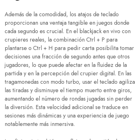
Además de la comodidad, los atajos de teclado
proporcionan una ventaja tangible en juegos donde
cada segundo es crucial. En el blackjack en vivo con
crupieres reales, la combinación Ctrl + P para
plantarse o Ctrl + H para pedir carta posibilita tomar
decisiones una fracción de segundo antes que otros
jugadores, lo que puede afectar en la fluidez de la
partida y en la percepción del crupier digital. En las
tragamonedas con modo turbo, usar el teclado agiliza
las tiradas y disminuye el tiempo muerto entre giros,
aumentando el número de rondas jugadas sin perder
la diversión. Esta velocidad adicional se traduce en
sesiones más dinámicas y una experiencia de juego
notablemente más inmersiva.