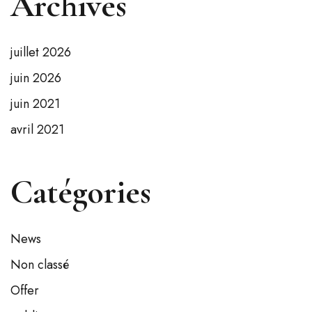
Archives
juillet 2026
juin 2026
juin 2021
avril 2021
Catégories
News
Non classé
Offer