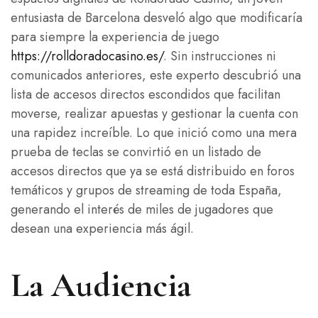
entusiasta de Barcelona desveló algo que modificaría
para siempre la experiencia de juego
https://rolldoradocasino.es/
. Sin instrucciones ni
comunicados anteriores, este experto descubrió una
lista de accesos directos escondidos que facilitan
moverse, realizar apuestas y gestionar la cuenta con
una rapidez increíble. Lo que inició como una mera
prueba de teclas se convirtió en un listado de
accesos directos que ya se está distribuido en foros
temáticos y grupos de streaming de toda España,
generando el interés de miles de jugadores que
desean una experiencia más ágil.
La Audiencia