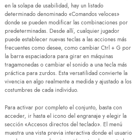
en la solapa de usabilidad, hay un listado
determinado denominado «Comandos veloces»
donde se pueden modificar las combinaciones por
predeterminadas. Desde allí, cualquier jugador
puede establecer nuevas teclas a las acciones más
frecuentes como desee, como cambiar Ctrl + G por
la barra espaciadora para girar en máquinas
tragamonedas o cambiar el sonido a una tecla más
práctica para zurdos. Esta versatilidad convierte la
vivencia en algo realmente a medida y ajustado a los
costumbres de cada individuo.
Para activar por completo el conjunto, basta con
acceder, ir hasta el icono del engranaje y elegir la
sección «Accesos directos del teclado». El menú
muestra una vista previa interactiva donde el usuario