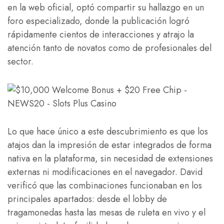
en la web oficial, optó compartir su hallazgo en un
foro especializado, donde la publicación logró
rápidamente cientos de interacciones y atrajo la
atención tanto de novatos como de profesionales del
sector.
Lo que hace único a este descubrimiento es que los
atajos dan la impresión de estar integrados de forma
nativa en la plataforma, sin necesidad de extensiones
externas ni modificaciones en el navegador. David
verificó que las combinaciones funcionaban en los
principales apartados: desde el lobby de
tragamonedas hasta las mesas de ruleta en vivo y el