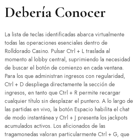
Debería Conocer
La lista de teclas identificadas abarca virtualmente
todas las operaciones esenciales dentro de
Rolldorado Casino. Pulsar Ctrl + L traslada al
momento al lobby central, suprimiendo la necesidad
de buscar el botón de comienzo en cada ventana.
Para los que administran ingresos con regularidad,
Ctrl + D despliega directamente la sección de
ingresos, en tanto que Ctrl + R permite recargar
cualquier título sin desplazar el puntero. A lo largo de
las partidas en vivo, la botón Espacio habilita el chat
de modo instantánea y Ctrl + J presenta los jackpots
acumulados activos. Los aficionados de las
tragamonedas valoran particularmente Ctrl + G, que