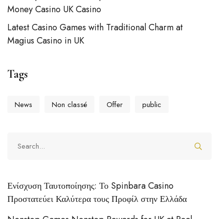
Money Casino UK Casino
Latest Casino Games with Traditional Charm at
Magius Casino in UK
Tags
News
Non classé
Offer
public
Ενίσχυση Ταυτοποίησης: Το Spinbara Casino
Προστατεύει Καλύτερα τους Προφίλ στην Ελλάδα