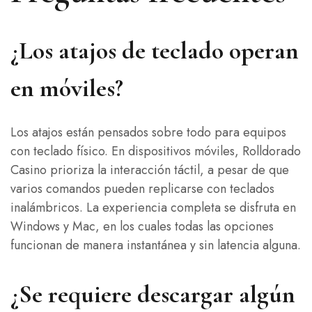
¿Los atajos de teclado operan
en móviles?
Los atajos están pensados sobre todo para equipos
con teclado físico. En dispositivos móviles, Rolldorado
Casino prioriza la interacción táctil, a pesar de que
varios comandos pueden replicarse con teclados
inalámbricos. La experiencia completa se disfruta en
Windows y Mac, en los cuales todas las opciones
funcionan de manera instantánea y sin latencia alguna.
¿Se requiere descargar algún