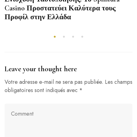
Casino Προστατεύει Καλύτερα τους
Προφίλ στην Ελλάδα
Leave your thought here
Votre adresse e-mail ne sera pas publiée.
Les champs
obligatoires sont indiqués avec
*