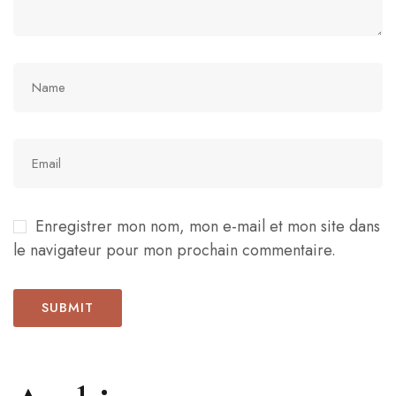
Enregistrer mon nom, mon e-mail et mon site dans
le navigateur pour mon prochain commentaire.