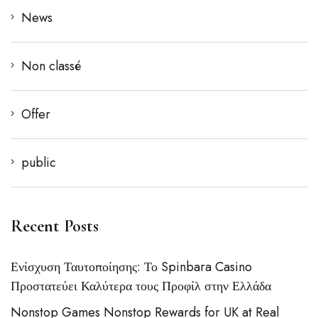
News
Non classé
Offer
public
Recent Posts
Ενίσχυση Ταυτοποίησης: Το Spinbara Casino
Προστατεύει Καλύτερα τους Προφίλ στην Ελλάδα
Nonstop Games Nonstop Rewards for UK at Real