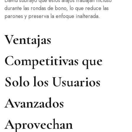
David subrayó que estos atajos trabajan incluso
durante las rondas de bono, lo que reduce las
parones y preserva la enfoque inalterada.
Ventajas
Competitivas que
Solo los Usuarios
Avanzados
Aprovechan