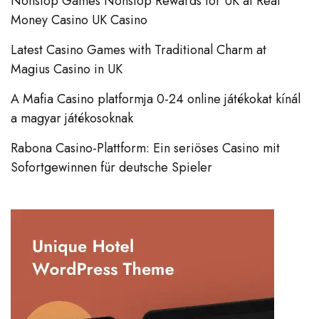
Nonstop Games Nonstop Rewards for UK at Real
Money Casino UK Casino
Latest Casino Games with Traditional Charm at
Magius Casino in UK
A Mafia Casino platformja 0-24 online játékokat kínál
a magyar játékosoknak
Rabona Casino-Plattform: Ein seriöses Casino mit
Sofortgewinnen für deutsche Spieler