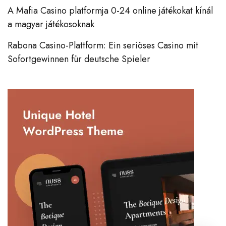
A Mafia Casino platformja 0-24 online játékokat kínál
a magyar játékosoknak
Rabona Casino-Plattform: Ein seriöses Casino mit
Sofortgewinnen für deutsche Spieler