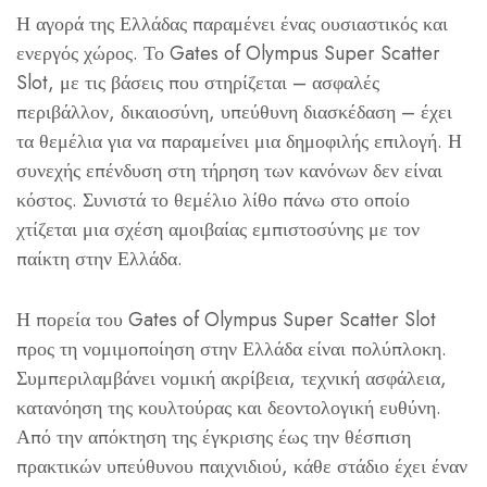
Η αγορά της Ελλάδας παραμένει ένας ουσιαστικός και
ενεργός χώρος. Το Gates of Olympus Super Scatter
Slot, με τις βάσεις που στηρίζεται – ασφαλές
περιβάλλον, δικαιοσύνη, υπεύθυνη διασκέδαση – έχει
τα θεμέλια για να παραμείνει μια δημοφιλής επιλογή. Η
συνεχής επένδυση στη τήρηση των κανόνων δεν είναι
κόστος. Συνιστά το θεμέλιο λίθο πάνω στο οποίο
χτίζεται μια σχέση αμοιβαίας εμπιστοσύνης με τον
παίκτη στην Ελλάδα.
Η πορεία του Gates of Olympus Super Scatter Slot
προς τη νομιμοποίηση στην Ελλάδα είναι πολύπλοκη.
Συμπεριλαμβάνει νομική ακρίβεια, τεχνική ασφάλεια,
κατανόηση της κουλτούρας και δεοντολογική ευθύνη.
Από την απόκτηση της έγκρισης έως την θέσπιση
πρακτικών υπεύθυνου παιχνιδιού, κάθε στάδιο έχει έναν