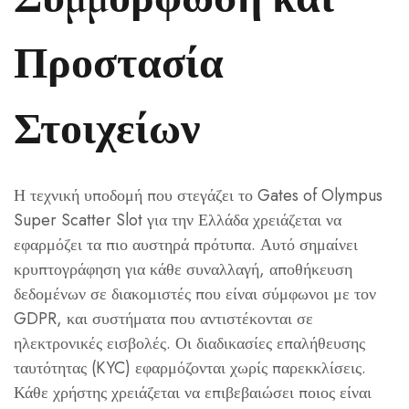
Προστασία
Στοιχείων
Η τεχνική υποδομή που στεγάζει το Gates of Olympus
Super Scatter Slot για την Ελλάδα χρειάζεται να
εφαρμόζει τα πιο αυστηρά πρότυπα. Αυτό σημαίνει
κρυπτογράφηση για κάθε συναλλαγή, αποθήκευση
δεδομένων σε διακομιστές που είναι σύμφωνοι με τον
GDPR, και συστήματα που αντιστέκονται σε
ηλεκτρονικές εισβολές. Οι διαδικασίες επαλήθευσης
ταυτότητας (KYC) εφαρμόζονται χωρίς παρεκκλίσεις.
Κάθε χρήστης χρειάζεται να επιβεβαιώσει ποιος είναι