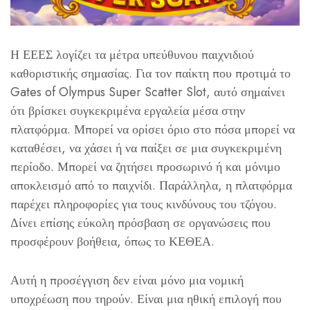
Η ΕΕΕΣ λογίζει τα μέτρα υπεύθυνου παιχνιδιού
καθοριστικής σημασίας. Για τον παίκτη που προτιμά το
Gates of Olympus Super Scatter Slot, αυτό σημαίνει
ότι βρίσκει συγκεκριμένα εργαλεία μέσα στην
πλατφόρμα. Μπορεί να ορίσει όριο στο πόσα μπορεί να
καταθέσει, να χάσει ή να παίξει σε μια συγκεκριμένη
περίοδο. Μπορεί να ζητήσει προσωρινό ή και μόνιμο
αποκλεισμό από το παιχνίδι. Παράλληλα, η πλατφόρμα
παρέχει πληροφορίες για τους κινδύνους του τζόγου.
Δίνει επίσης εύκολη πρόσβαση σε οργανώσεις που
προσφέρουν βοήθεια, όπως το ΚΕΘΕΑ.
Αυτή η προσέγγιση δεν είναι μόνο μια νομική
υποχρέωση που τηρούν. Είναι μια ηθική επιλογή που