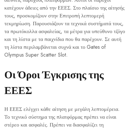
κατέχουν άδειες από την ΕΕΕΣ. Στο πλαίσιο της αίτησής
τους, προσκομίζουν στην Επιτροπή λεπτομερή
τεκμηρίωση. Παρουσιάζουν τα τεχνικά συστήματά τους,
τα πρωτόκολλα ασφαλείας, τα μέτρα για υπεύθυνο τζόγο
και τη λίστα με τα παιχνίδια που θα παρέχουν. Σε αυτή
τη λίστα περιλαμβάνεται συχνά και το Gates of
Olympus Super Scatter Slot.
Οι Όροι Έγκρισης της
ΕΕΕΣ
Η ΕΕΕΣ ελέγχει κάθε αίτηση με μεγάλη λεπτομέρεια.
Το τεχνικό σύστημα της πλατφόρμας πρέπει να είναι
στέρεο και ασφαλές. Πρέπει να διασφαλίζει τη