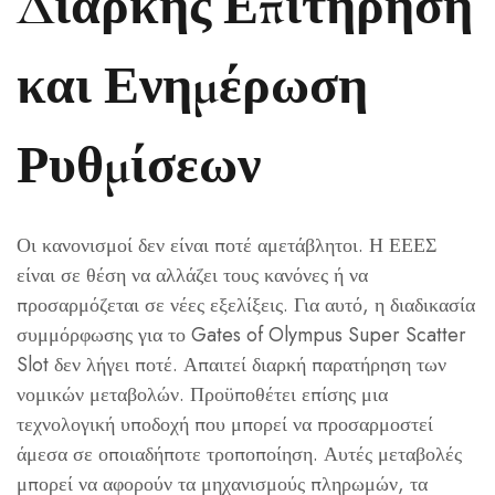
Διαρκής Επιτήρηση
και Ενημέρωση
Ρυθμίσεων
Οι κανονισμοί δεν είναι ποτέ αμετάβλητοι. Η ΕΕΕΣ
είναι σε θέση να αλλάζει τους κανόνες ή να
προσαρμόζεται σε νέες εξελίξεις. Για αυτό, η διαδικασία
συμμόρφωσης για το Gates of Olympus Super Scatter
Slot δεν λήγει ποτέ. Απαιτεί διαρκή παρατήρηση των
νομικών μεταβολών. Προϋποθέτει επίσης μια
τεχνολογική υποδοχή που μπορεί να προσαρμοστεί
άμεσα σε οποιαδήποτε τροποποίηση. Αυτές μεταβολές
μπορεί να αφορούν τα μηχανισμούς πληρωμών, τα