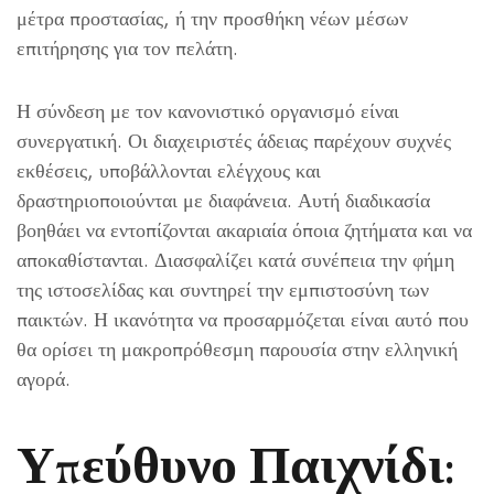
μέτρα προστασίας, ή την προσθήκη νέων μέσων
επιτήρησης για τον πελάτη.
Η σύνδεση με τον κανονιστικό οργανισμό είναι
συνεργατική. Οι διαχειριστές άδειας παρέχουν συχνές
εκθέσεις, υποβάλλονται ελέγχους και
δραστηριοποιούνται με διαφάνεια. Αυτή διαδικασία
βοηθάει να εντοπίζονται ακαριαία όποια ζητήματα και να
αποκαθίστανται. Διασφαλίζει κατά συνέπεια την φήμη
της ιστοσελίδας και συντηρεί την εμπιστοσύνη των
παικτών. Η ικανότητα να προσαρμόζεται είναι αυτό που
θα ορίσει τη μακροπρόθεσμη παρουσία στην ελληνική
αγορά.
Υπεύθυνο Παιχνίδι: