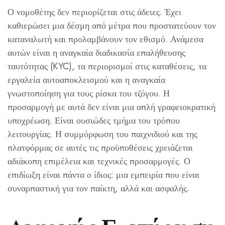
Ο νομοθέτης δεν περιορίζεται στις άδειες. Έχει
καθιερώσει μια δέσμη από μέτρα που προστατεύουν τον
καταναλωτή και προλαμβάνουν τον εθισμό. Ανάμεσα
αυτών είναι η αναγκαία διαδικασία επαλήθευσης
ταυτότητας (KYC), τα περιορισμοί στις καταθέσεις, τα
εργαλεία αυτοαποκλεισμού και η αναγκαία
γνωστοποίηση για τους ρίσκα του τζόγου. Η
προσαρμογή με αυτά δεν είναι μια απλή γραφειοκρατική
υποχρέωση. Είναι ουσιώδες τμήμα του τρόπου
λειτουργίας. Η συμμόρφωση του παιχνιδιού και της
πλατφόρμας σε αυτές τις προϋποθέσεις χρειάζεται
αδιάκοπη επιμέλεια και τεχνικές προσαρμογές. Ο
επιδίωξη είναι πάντα ο ίδιος: μια εμπειρία που είναι
συναρπαστική για τον παίκτη, αλλά και ασφαλής.