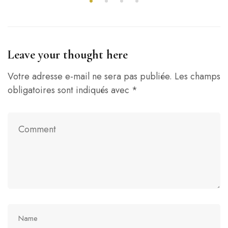
Leave your thought here
Votre adresse e-mail ne sera pas publiée.
Les champs
obligatoires sont indiqués avec
*