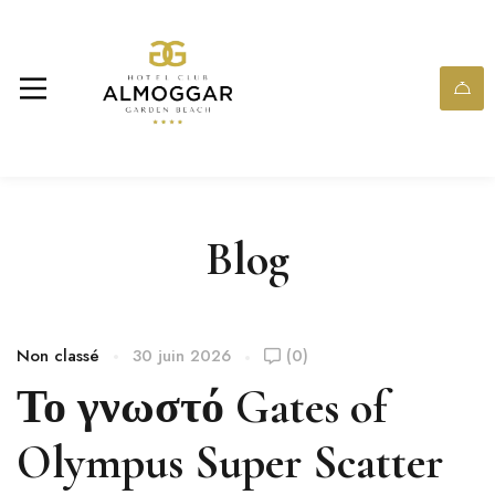
Blog
Non classé
30 juin 2026
(0)
Το γνωστό Gates of
Olympus Super Scatter