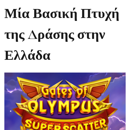
Μία Βασική Πτυχή
της Δράσης στην
Ελλάδα