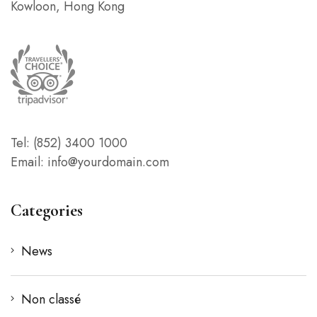
Kowloon, Hong Kong
Tel: (852) 3400 1000
Email: info@yourdomain.com
Categories
News
Non classé