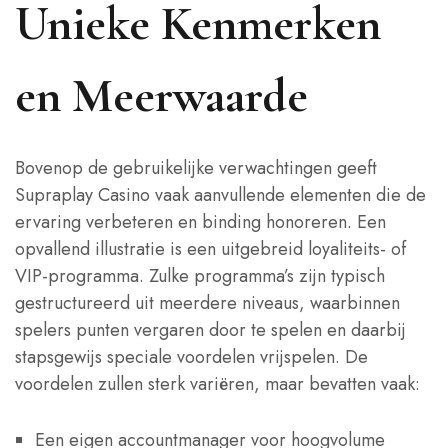
Unieke Kenmerken
en Meerwaarde
Bovenop de gebruikelijke verwachtingen geeft
Supraplay Casino vaak aanvullende elementen die de
ervaring verbeteren en binding honoreren. Een
opvallend illustratie is een uitgebreid loyaliteits- of
VIP-programma. Zulke programma’s zijn typisch
gestructureerd uit meerdere niveaus, waarbinnen
spelers punten vergaren door te spelen en daarbij
stapsgewijs speciale voordelen vrijspelen. De
voordelen zullen sterk variëren, maar bevatten vaak:
Een eigen accountmanager voor hoogvolume