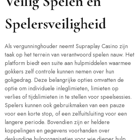
Veilig Spelen en
Spelersveiligheid
Als vergunninghouder neemt Supraplay Casino zijn
taak op het terrein van verantwoord spelen nauw. Het
platform biedt een suite aan hulpmiddelen waarmee
gokkers zelf controle kunnen nemen over hun
gokgedrag. Deze belangrijke opties omvatten de
optie om individuele inleglimieten, limieten op
verlies of tijdslimieten in te stellen voor speelsessies.
Spelers kunnen ook gebruikmaken van een pauze
voor een korte stop, of een zelfuitsluiting voor een
langere periode. Bovendien zijn er heldere
koppelingen en gegevens voorhanden over
deskundige hulporganisaties voor wie dieper hulp