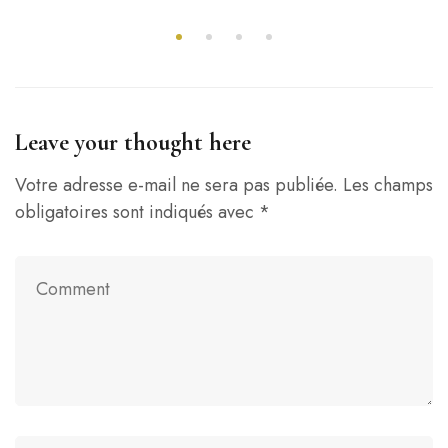
Leave your thought here
Votre adresse e-mail ne sera pas publiée.
Les champs
obligatoires sont indiqués avec
*