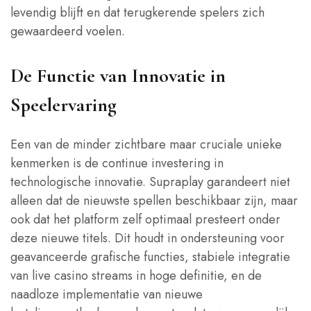
levendig blijft en dat terugkerende spelers zich
gewaardeerd voelen.
De Functie van Innovatie in
Speelervaring
Een van de minder zichtbare maar cruciale unieke
kenmerken is de continue investering in
technologische innovatie. Supraplay garandeert niet
alleen dat de nieuwste spellen beschikbaar zijn, maar
ook dat het platform zelf optimaal presteert onder
deze nieuwe titels. Dit houdt in ondersteuning voor
geavanceerde grafische functies, stabiele integratie
van live casino streams in hoge definitie, en de
naadloze implementatie van nieuwe