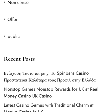
Non classé
Offer
public
Recent Posts
Ενίσχυση Ταυτοποίησης: Το Spinbara Casino
Προστατεύει Καλύτερα τους Προφίλ στην Ελλάδα
Nonstop Games Nonstop Rewards for UK at Real
Money Casino UK Casino
Latest Casino Games with Traditional Charm at