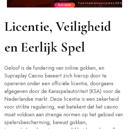
Licentie, Veiligheid
en Eerlijk Spel
Geloof is de fundering van online gokken, en
Supraplay Casino baseert zich hierop door te
opereren onder een officiële licentie, doorgaans
afgegeven door de Kansspelautoriteit (KSA) voor de
Nederlandse markt. Deze licentie is een zekerheid
voor strikte regulering, wat betekent dat het casino
moet voldoen aan strenge normen op het gebied van
spelersbescherming, bewust gokken,