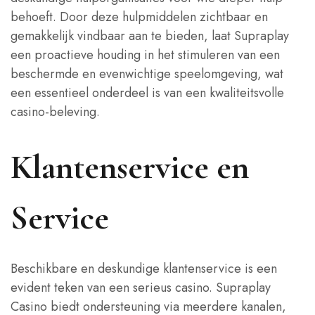
behoeft. Door deze hulpmiddelen zichtbaar en
gemakkelijk vindbaar aan te bieden, laat Supraplay
een proactieve houding in het stimuleren van een
beschermde en evenwichtige speelomgeving, wat
een essentieel onderdeel is van een kwaliteitsvolle
casino-beleving.
Klantenservice en
Service
Beschikbare en deskundige klantenservice is een
evident teken van een serieus casino. Supraplay
Casino biedt ondersteuning via meerdere kanalen,