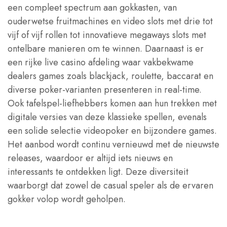
een compleet spectrum aan gokkasten, van
ouderwetse fruitmachines en video slots met drie tot
vijf of vijf rollen tot innovatieve megaways slots met
ontelbare manieren om te winnen. Daarnaast is er
een rijke live casino afdeling waar vakbekwame
dealers games zoals blackjack, roulette, baccarat en
diverse poker-varianten presenteren in real-time.
Ook tafelspel-liefhebbers komen aan hun trekken met
digitale versies van deze klassieke spellen, evenals
een solide selectie videopoker en bijzondere games.
Het aanbod wordt continu vernieuwd met de nieuwste
releases, waardoor er altijd iets nieuws en
interessants te ontdekken ligt. Deze diversiteit
waarborgt dat zowel de casual speler als de ervaren
gokker volop wordt geholpen.