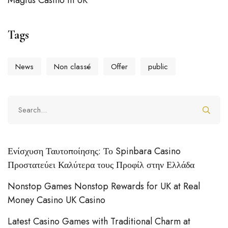
Magius Casino in UK
Tags
News
Non classé
Offer
public
Ενίσχυση Ταυτοποίησης: Το Spinbara Casino
Προστατεύει Καλύτερα τους Προφίλ στην Ελλάδα
Nonstop Games Nonstop Rewards for UK at Real
Money Casino UK Casino
Latest Casino Games with Traditional Charm at