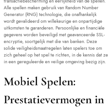
transactiebescherming en eerlijkheid van de spellen.
Alle spellen maken gebruik van Random Number
Generator (RNG) technologie, die onafhankelijk
wordt gevalideerd om willekeurige en onpartijdige
uitkomsten te garanderen. Persoonlijke en financiële
gegevens worden beveiligd met geavanceerde SSL-
encryptie, soortgelijk met die van banken. Deze
solide veiligheidsmaatregelen laten spelers toe om
zich geheel op het spel te richten, in de kennis dat ze
in een gereguleerde en veilige omgeving bezig zijn.
Mobiel Spelen:
Prestatievermogen in