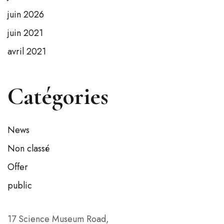
juin 2026
juin 2021
avril 2021
Catégories
News
Non classé
Offer
public
17 Science Museum Road,