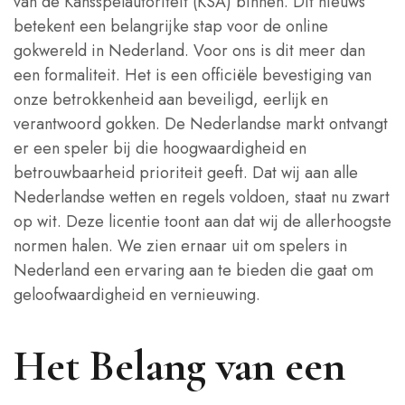
van de Kansspelautoriteit (KSA) binnen. Dit nieuws
betekent een belangrijke stap voor de online
gokwereld in Nederland. Voor ons is dit meer dan
een formaliteit. Het is een officiële bevestiging van
onze betrokkenheid aan beveiligd, eerlijk en
verantwoord gokken. De Nederlandse markt ontvangt
er een speler bij die hoogwaardigheid en
betrouwbaarheid prioriteit geeft. Dat wij aan alle
Nederlandse wetten en regels voldoen, staat nu zwart
op wit. Deze licentie toont aan dat wij de allerhoogste
normen halen. We zien ernaar uit om spelers in
Nederland een ervaring aan te bieden die gaat om
geloofwaardigheid en vernieuwing.
Het Belang van een