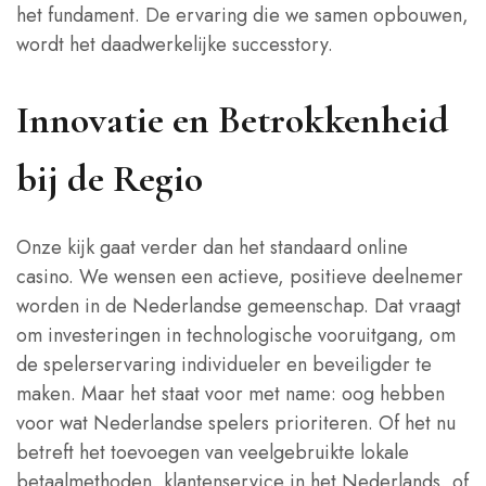
het fundament. De ervaring die we samen opbouwen,
wordt het daadwerkelijke successtory.
Innovatie en Betrokkenheid
bij de Regio
Onze kijk gaat verder dan het standaard online
casino. We wensen een actieve, positieve deelnemer
worden in de Nederlandse gemeenschap. Dat vraagt
om investeringen in technologische vooruitgang, om
de spelerservaring individueler en beveiligder te
maken. Maar het staat voor met name: oog hebben
voor wat Nederlandse spelers prioriteren. Of het nu
betreft het toevoegen van veelgebruikte lokale
betaalmethoden, klantenservice in het Nederlands, of