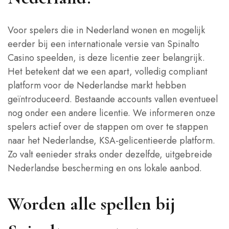
Voor spelers die in Nederland wonen en mogelijk
eerder bij een internationale versie van Spinalto
Casino speelden, is deze licentie zeer belangrijk.
Het betekent dat we een apart, volledig compliant
platform voor de Nederlandse markt hebben
geïntroduceerd. Bestaande accounts vallen eventueel
nog onder een andere licentie. We informeren onze
spelers actief over de stappen om over te stappen
naar het Nederlandse, KSA-gelicentieerde platform.
Zo valt eenieder straks onder dezelfde, uitgebreide
Nederlandse bescherming en ons lokale aanbod.
Worden alle spellen bij