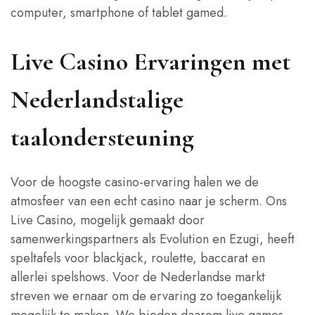
computer, smartphone of tablet gamed.
Live Casino Ervaringen met
Nederlandstalige
taalondersteuning
Voor de hoogste casino-ervaring halen we de
atmosfeer van een echt casino naar je scherm. Ons
Live Casino, mogelijk gemaakt door
samenwerkingspartners als Evolution en Ezugi, heeft
speltafels voor blackjack, roulette, baccarat en
allerlei spelshows. Voor de Nederlandse markt
streven we ernaar om de ervaring zo toegankelijk
mogelijk te maken. We bieden daarom live games