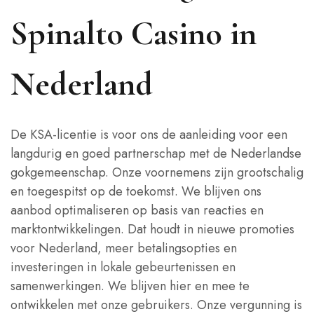
Spinalto Casino in
Nederland
De KSA-licentie is voor ons de aanleiding voor een
langdurig en goed partnerschap met de Nederlandse
gokgemeenschap. Onze voornemens zijn grootschalig
en toegespitst op de toekomst. We blijven ons
aanbod optimaliseren op basis van reacties en
marktontwikkelingen. Dat houdt in nieuwe promoties
voor Nederland, meer betalingsopties en
investeringen in lokale gebeurtenissen en
samenwerkingen. We blijven hier en mee te
ontwikkelen met onze gebruikers. Onze vergunning is