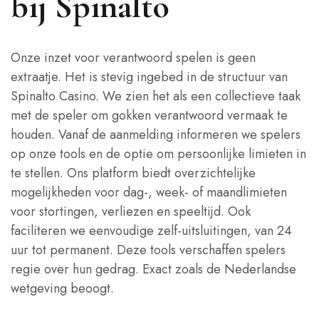
bij Spinalto
Onze inzet voor verantwoord spelen is geen
extraatje. Het is stevig ingebed in de structuur van
Spinalto Casino. We zien het als een collectieve taak
met de speler om gokken verantwoord vermaak te
houden. Vanaf de aanmelding informeren we spelers
op onze tools en de optie om persoonlijke limieten in
te stellen. Ons platform biedt overzichtelijke
mogelijkheden voor dag-, week- of maandlimieten
voor stortingen, verliezen en speeltijd. Ook
faciliteren we eenvoudige zelf-uitsluitingen, van 24
uur tot permanent. Deze tools verschaffen spelers
regie over hun gedrag. Exact zoals de Nederlandse
wetgeving beoogt.