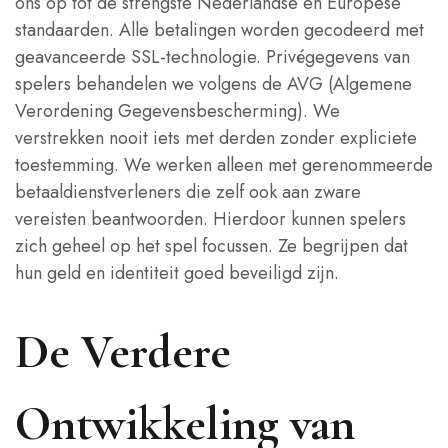
ons op tot de strengste Nederlandse en Europese
standaarden. Alle betalingen worden gecodeerd met
geavanceerde SSL-technologie. Privégegevens van
spelers behandelen we volgens de AVG (Algemene
Verordening Gegevensbescherming). We
verstrekken nooit iets met derden zonder expliciete
toestemming. We werken alleen met gerenommeerde
betaaldienstverleners die zelf ook aan zware
vereisten beantwoorden. Hierdoor kunnen spelers
zich geheel op het spel focussen. Ze begrijpen dat
hun geld en identiteit goed beveiligd zijn.
De Verdere
Ontwikkeling van