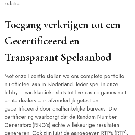
relatie.
Toegang verkrijgen tot een
Gecertificeerd en
Transparant Spelaanbod
Met onze licentie stellen we ons complete portfolio
nu officieel aan in Nederland. Ieder spel in onze
lobby – van klassieke slots tot live casino games met
echte dealers – is afzonderlijk getest en
gecertificeerd door onafhankelijke bureaus. Die
certificering waarborgt dat de Random Number
Generators (RNG’s) echte willekeurige resultaten
genereren. Ook zijn juist de aangegeven RTP’s (RTP).