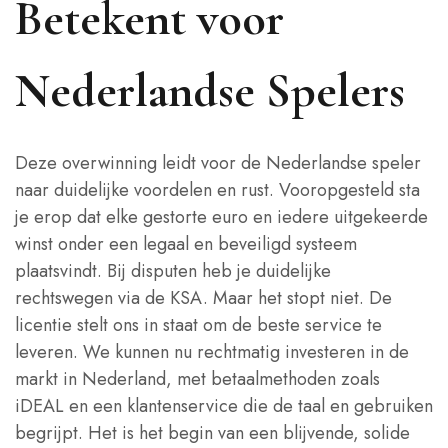
Betekent voor
Nederlandse Spelers
Deze overwinning leidt voor de Nederlandse speler
naar duidelijke voordelen en rust. Vooropgesteld sta
je erop dat elke gestorte euro en iedere uitgekeerde
winst onder een legaal en beveiligd systeem
plaatsvindt. Bij disputen heb je duidelijke
rechtswegen via de KSA. Maar het stopt niet. De
licentie stelt ons in staat om de beste service te
leveren. We kunnen nu rechtmatig investeren in de
markt in Nederland, met betaalmethoden zoals
iDEAL en een klantenservice die de taal en gebruiken
begrijpt. Het is het begin van een blijvende, solide