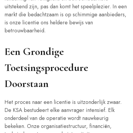
uitstekend zijn, pas dan komt het speelplezier. In een
markt die bedachtzaam is op schimmige aanbieders,
is onze licentie ons heldere bewijs van
betrouwbaarheid.
Een Grondige
Toetsingsprocedure
Doorstaan
Het proces naar een licentie is uitzonderlijk zwaar.
De KSA bestudeert elke aanvrager intensief. Elk
onderdeel van de operatie wordt nauwkeurig
bekeken. Onze organisatiestructuur, financiën,