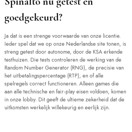
Spinalto nu getest en
goedgekeurd?
Ja dat is een strenge voorwaarde van onze licentie.
Ieder spel dat we op onze Nederlandse site tonen, is
streng getest door autonome, door de KSA erkende
testhuizen. Die tests controleren de werking van de
Random Number Generator (RNG), de precisie van
het uitbetalingspercentage (RTP), en of alle
spelregels correct functioneren. Alleen games die
aan alle technische en fair-play eisen voldoen, komen
in onze lobby. Dit geeft de ultieme zekerheid dat de
uitkomsten werkelijk willekeurig en eerlijk zijn.