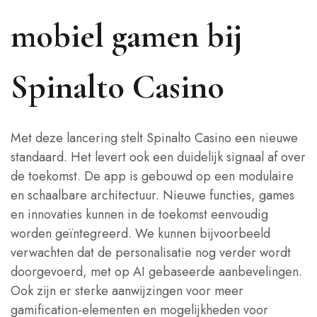
mobiel gamen bij
Spinalto Casino
Met deze lancering stelt Spinalto Casino een nieuwe
standaard. Het levert ook een duidelijk signaal af over
de toekomst. De app is gebouwd op een modulaire
en schaalbare architectuur. Nieuwe functies, games
en innovaties kunnen in de toekomst eenvoudig
worden geïntegreerd. We kunnen bijvoorbeeld
verwachten dat de personalisatie nog verder wordt
doorgevoerd, met op AI gebaseerde aanbevelingen.
Ook zijn er sterke aanwijzingen voor meer
gamification-elementen en mogelijkheden voor