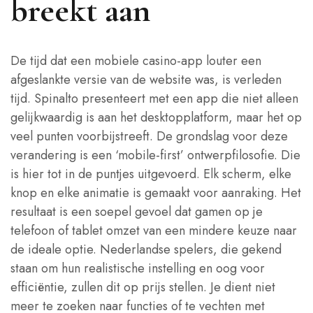
breekt aan
De tijd dat een mobiele casino-app louter een
afgeslankte versie van de website was, is verleden
tijd. Spinalto presenteert met een app die niet alleen
gelijkwaardig is aan het desktopplatform, maar het op
veel punten voorbijstreeft. De grondslag voor deze
verandering is een ‘mobile-first’ ontwerpfilosofie. Die
is hier tot in de puntjes uitgevoerd. Elk scherm, elke
knop en elke animatie is gemaakt voor aanraking. Het
resultaat is een soepel gevoel dat gamen op je
telefoon of tablet omzet van een mindere keuze naar
de ideale optie. Nederlandse spelers, die gekend
staan om hun realistische instelling en oog voor
efficiëntie, zullen dit op prijs stellen. Je dient niet
meer te zoeken naar functies of te vechten met