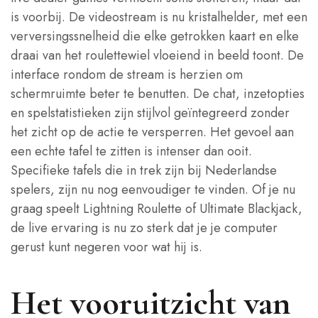
is voorbij. De videostream is nu kristalhelder, met een
verversingssnelheid die elke getrokken kaart en elke
draai van het roulettewiel vloeiend in beeld toont. De
interface rondom de stream is herzien om
schermruimte beter te benutten. De chat, inzetopties
en spelstatistieken zijn stijlvol geïntegreerd zonder
het zicht op de actie te versperren. Het gevoel aan
een echte tafel te zitten is intenser dan ooit.
Specifieke tafels die in trek zijn bij Nederlandse
spelers, zijn nu nog eenvoudiger te vinden. Of je nu
graag speelt Lightning Roulette of Ultimate Blackjack,
de live ervaring is nu zo sterk dat je je computer
gerust kunt negeren voor wat hij is.
Het vooruitzicht van