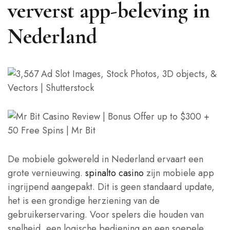
ververst app-beleving in
Nederland
De mobiele gokwereld in Nederland ervaart een
grote vernieuwing.
spinalto casino
zijn mobiele app
ingrijpend aangepakt. Dit is geen standaard update,
het is een grondige herziening van de
gebruikerservaring. Voor spelers die houden van
snelheid, een logische bediening en een soepele