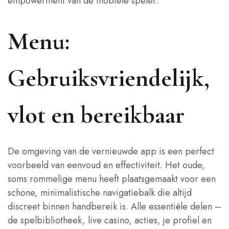
empowerment van de mobiele speler.
Menu:
Gebruiksvriendelijk,
vlot en bereikbaar
De omgeving van de vernieuwde app is een perfect
voorbeeld van eenvoud en effectiviteit. Het oude,
soms rommelige menu heeft plaatsgemaakt voor een
schone, minimalistische navigatiebalk die altijd
discreet binnen handbereik is. Alle essentiële delen –
de spelbibliotheek, live casino, acties, je profiel en