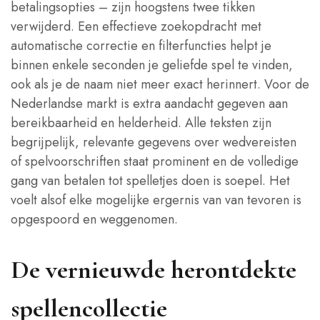
betalingsopties – zijn hoogstens twee tikken
verwijderd. Een effectieve zoekopdracht met
automatische correctie en filterfuncties helpt je
binnen enkele seconden je geliefde spel te vinden,
ook als je de naam niet meer exact herinnert. Voor de
Nederlandse markt is extra aandacht gegeven aan
bereikbaarheid en helderheid. Alle teksten zijn
begrijpelijk, relevante gegevens over wedvereisten
of spelvoorschriften staat prominent en de volledige
gang van betalen tot spelletjes doen is soepel. Het
voelt alsof elke mogelijke ergernis van van tevoren is
opgespoord en weggenomen.
De vernieuwde herontdekte
spellencollectie