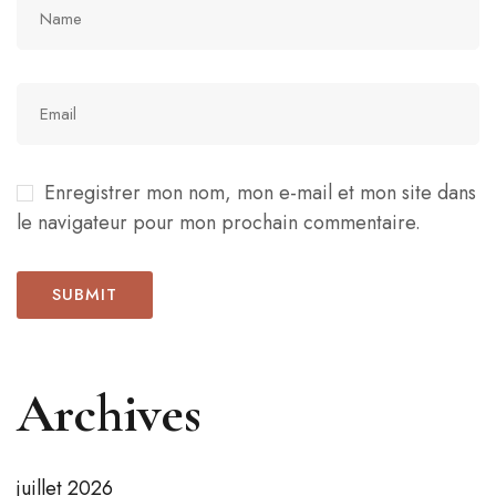
Enregistrer mon nom, mon e-mail et mon site dans
le navigateur pour mon prochain commentaire.
Archives
juillet 2026