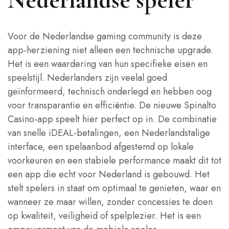
Voor de Nederlandse gaming community is deze
app-herziening niet alleen een technische upgrade.
Het is een waardering van hun specifieke eisen en
speelstijl. Nederlanders zijn veelal goed
geïnformeerd, technisch onderlegd en hebben oog
voor transparantie en efficiëntie. De nieuwe Spinalto
Casino-app speelt hier perfect op in. De combinatie
van snelle iDEAL-betalingen, een Nederlandstalige
interface, een spelaanbod afgestemd op lokale
voorkeuren en een stabiele performance maakt dit tot
een app die echt voor Nederland is gebouwd. Het
stelt spelers in staat om optimaal te genieten, waar en
wanneer ze maar willen, zonder concessies te doen
op kwaliteit, veiligheid of spelplezier. Het is een