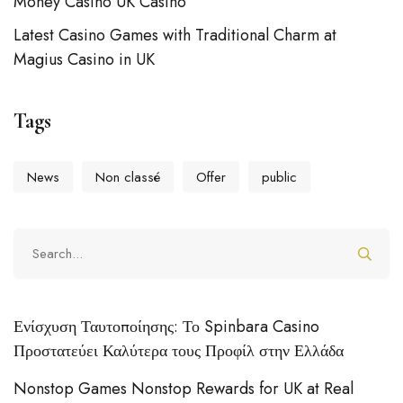
Money Casino UK Casino
Latest Casino Games with Traditional Charm at
Magius Casino in UK
Tags
News
Non classé
Offer
public
Ενίσχυση Ταυτοποίησης: Το Spinbara Casino
Προστατεύει Καλύτερα τους Προφίλ στην Ελλάδα
Nonstop Games Nonstop Rewards for UK at Real