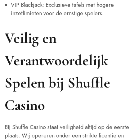
VIP Blackjack: Exclusieve tafels met hogere
inzetlimieten voor de ernstige spelers.
Veilig en
Verantwoordelijk
Spelen bij Shuffle
Casino
Bij Shuffle Casino staat veiligheid altijd op de eerste
plaats. Wij opereren onder een strikte licentie en