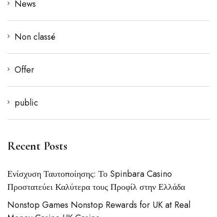
News
Non classé
Offer
public
Recent Posts
Ενίσχυση Ταυτοποίησης: Το Spinbara Casino
Προστατεύει Καλύτερα τους Προφίλ στην Ελλάδα
Nonstop Games Nonstop Rewards for UK at Real