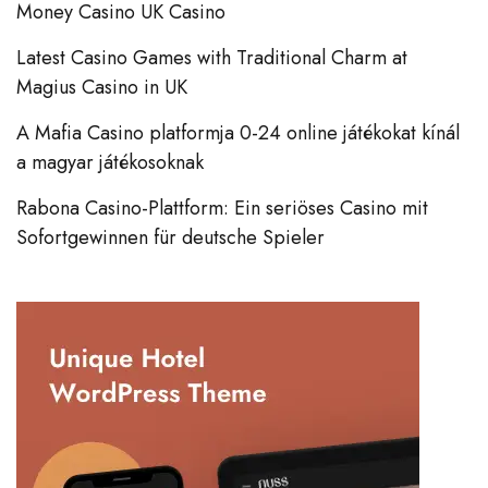
Money Casino UK Casino
Latest Casino Games with Traditional Charm at
Magius Casino in UK
A Mafia Casino platformja 0-24 online játékokat kínál
a magyar játékosoknak
Rabona Casino-Plattform: Ein seriöses Casino mit
Sofortgewinnen für deutsche Spieler