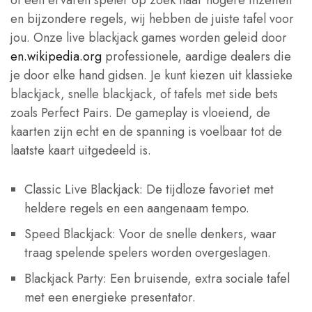
of een ervaren speler op zoek naar hogere inzetten
en bijzondere regels, wij hebben de juiste tafel voor
jou. Onze live blackjack games worden geleid door
en.wikipedia.org
professionele, aardige dealers die
je door elke hand gidsen. Je kunt kiezen uit klassieke
blackjack, snelle blackjack, of tafels met side bets
zoals Perfect Pairs. De gameplay is vloeiend, de
kaarten zijn echt en de spanning is voelbaar tot de
laatste kaart uitgedeeld is.
Classic Live Blackjack: De tijdloze favoriet met
heldere regels en een aangenaam tempo.
Speed Blackjack: Voor de snelle denkers, waar
traag spelende spelers worden overgeslagen.
Blackjack Party: Een bruisende, extra sociale tafel
met een energieke presentator.