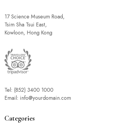
17 Science Museum Road,
Tsim Sha Tsui East,
Kowloon, Hong Kong
Tel: (852) 3400 1000
Email: info@yourdomain.com
Categories