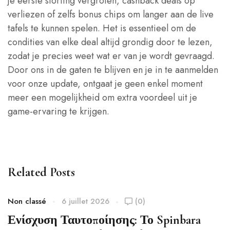
je eerste storting vergroten, cashback deals op
verliezen of zelfs bonus chips om langer aan de live
tafels te kunnen spelen. Het is essentieel om de
condities van elke deal altijd grondig door te lezen,
zodat je precies weet wat er van je wordt gevraagd.
Door ons in de gaten te blijven en je in te aanmelden
voor onze update, ontgaat je geen enkel moment
meer een mogelijkheid om extra voordeel uit je
game-ervaring te krijgen.
Related Posts
Non classé
6 juillet 2026
(0)
Ενίσχυση Ταυτοποίησης: Το Spinbara