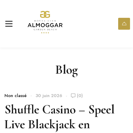
Blog
Non classé
30 juin 2026
(0)
Shuffle Casino – Speel
Live Blackjack en