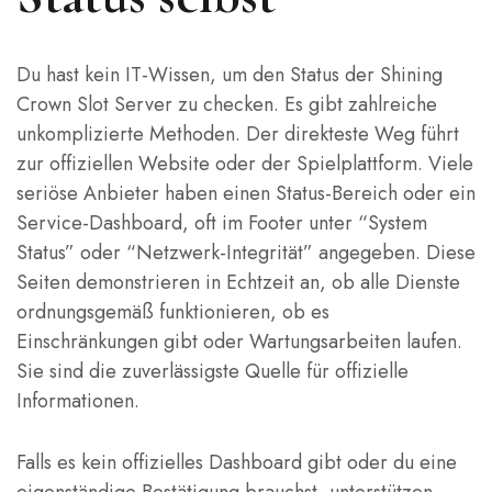
Du hast kein IT-Wissen, um den Status der Shining
Crown Slot Server zu checken. Es gibt zahlreiche
unkomplizierte Methoden. Der direkteste Weg führt
zur offiziellen Website oder der Spielplattform. Viele
seriöse Anbieter haben einen Status-Bereich oder ein
Service-Dashboard, oft im Footer unter “System
Status” oder “Netzwerk-Integrität” angegeben. Diese
Seiten demonstrieren in Echtzeit an, ob alle Dienste
ordnungsgemäß funktionieren, ob es
Einschränkungen gibt oder Wartungsarbeiten laufen.
Sie sind die zuverlässigste Quelle für offizielle
Informationen.
Falls es kein offizielles Dashboard gibt oder du eine