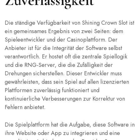
Zuverlässigkeit
Die ständige Verfügbarkeit von Shining Crown Slot ist
ein gemeinsames Ergebnis von zwei Seiten: dem
Spieleentwickler und der Casinoplattform. Der
Anbieter ist für die Integrität der Software selbst
verantwortlich. Er hostet oft die zentrale Spiellogik
und die RNG-Server, die die Zufälligkeit der
Drehungen sicherstellen. Dieser Entwickler muss
gewährleisten, dass sein Spiel auf allen lizenzierten
Plattformen zuverlässig funktioniert und
kontinuierliche Verbesserungen zur Korrektur von
Fehlern anbietet.
Die Spielplattform hat die Aufgabe, diese Software in
ihre Website oder App zu integrieren und eine