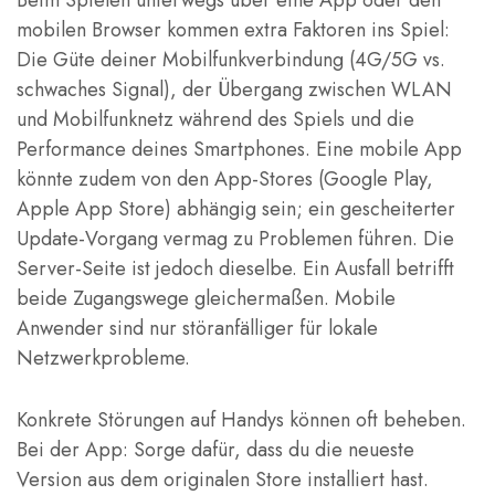
mobilen Browser kommen extra Faktoren ins Spiel:
Die Güte deiner Mobilfunkverbindung (4G/5G vs.
schwaches Signal), der Übergang zwischen WLAN
und Mobilfunknetz während des Spiels und die
Performance deines Smartphones. Eine mobile App
könnte zudem von den App-Stores (Google Play,
Apple App Store) abhängig sein; ein gescheiterter
Update-Vorgang vermag zu Problemen führen. Die
Server-Seite ist jedoch dieselbe. Ein Ausfall betrifft
beide Zugangswege gleichermaßen. Mobile
Anwender sind nur störanfälliger für lokale
Netzwerkprobleme.
Konkrete Störungen auf Handys können oft beheben.
Bei der App: Sorge dafür, dass du die neueste
Version aus dem originalen Store installiert hast.