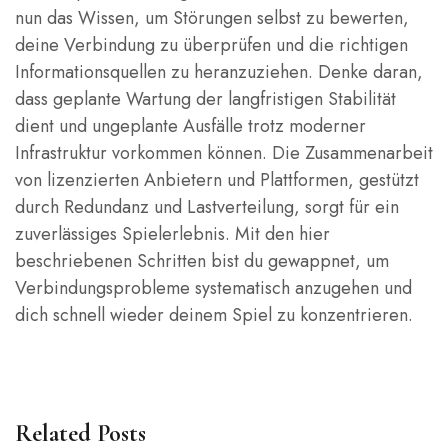
nun das Wissen, um Störungen selbst zu bewerten,
deine Verbindung zu überprüfen und die richtigen
Informationsquellen zu heranzuziehen. Denke daran,
dass geplante Wartung der langfristigen Stabilität
dient und ungeplante Ausfälle trotz moderner
Infrastruktur vorkommen können. Die Zusammenarbeit
von lizenzierten Anbietern und Plattformen, gestützt
durch Redundanz und Lastverteilung, sorgt für ein
zuverlässiges Spielerlebnis. Mit den hier
beschriebenen Schritten bist du gewappnet, um
Verbindungsprobleme systematisch anzugehen und
dich schnell wieder deinem Spiel zu konzentrieren.
Related Posts