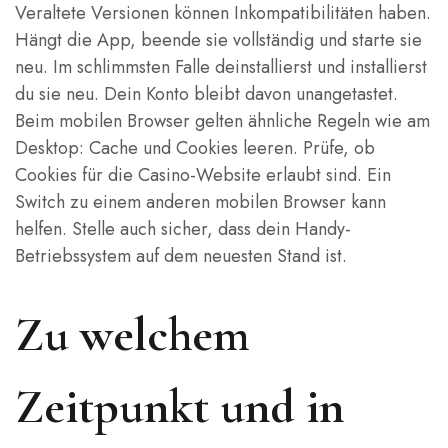
Veraltete Versionen können Inkompatibilitäten haben.
Hängt die App, beende sie vollständig und starte sie
neu. Im schlimmsten Falle deinstallierst und installierst
du sie neu. Dein Konto bleibt davon unangetastet.
Beim mobilen Browser gelten ähnliche Regeln wie am
Desktop: Cache und Cookies leeren. Prüfe, ob
Cookies für die Casino-Website erlaubt sind. Ein
Switch zu einem anderen mobilen Browser kann
helfen. Stelle auch sicher, dass dein Handy-
Betriebssystem auf dem neuesten Stand ist.
Zu welchem
Zeitpunkt und in