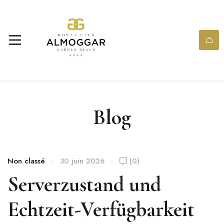
Blog
Non classé
30 juin 2026
(0)
Serverzustand und
Echtzeit-Verfügbarkeit