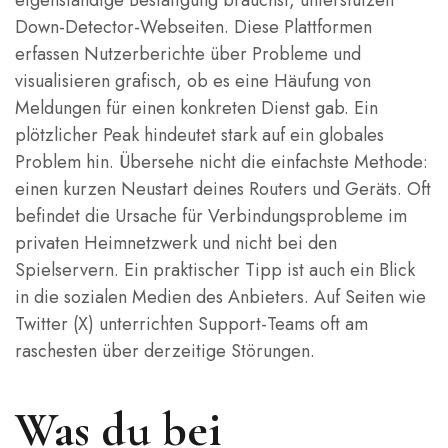
eigenständige Bestätigung brauchst, unterstützen
Down-Detector-Webseiten. Diese Plattformen
erfassen Nutzerberichte über Probleme und
visualisieren grafisch, ob es eine Häufung von
Meldungen für einen konkreten Dienst gab. Ein
plötzlicher Peak hindeutet stark auf ein globales
Problem hin. Übersehe nicht die einfachste Methode:
einen kurzen Neustart deines Routers und Geräts. Oft
befindet die Ursache für Verbindungsprobleme im
privaten Heimnetzwerk und nicht bei den
Spielservern. Ein praktischer Tipp ist auch ein Blick
in die sozialen Medien des Anbieters. Auf Seiten wie
Twitter (X) unterrichten Support-Teams oft am
raschesten über derzeitige Störungen.
Was du bei