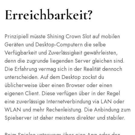
Erreichbarkeit?
Prinzipiell müsste Shining Crown Slot auf mobilen
Geräten und Desktop-Computern die selbe
Verfügbarkeit und Zuverlässigkeit gewährleisten,
denn die zugrunde liegenden Server gleichen sind.
Die Erfahrung vermag sich in der Realität dennoch
unterscheiden. Auf dem Desktop zockst du
üblicherweise über einen Browser oder einen
eigenen Client. Diese verfügen über in der Regel
eine zuverlässige Internetverbindung via LAN oder
WLAN und mehr Rechenleistung. Die Anbindung zum
Spielserver ist daher meistens direkter und stabiler.
Beim Spielen unterwegs über eine App oder den