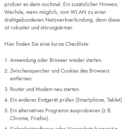
probier es dann nochmal. Ein zusätzlicher Hinweis:
Wechsle, wenn möglich, vom WLAN zu einer
drahtgebundenen Netzwerkverbindung, denn diese
ist robuster und störungsärmer.
Hier finden Sie eine kurze Checkliste:
Anwendung oder Browser wieder starten.
Zwischenspeicher und Cookies des Browsers
entfernen.
Router und Modem neu starten.
Ein anderes Endgerät prüfen (Smartphone, Tablet).
Ein alternatives Programm ausprobieren (z.B.
Chrome, Firefox).
Sicherheitssoftware oder Virenschutz kurzzeitig