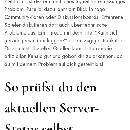
Plattform, ist das ein deutliches Signal für ein häufiges
Problem. Parallel dazu lohnt ein Blick in rege
Community-Foren oder Diskussionsboards. Erfahrene
Spieler diskutieren dort auch über technische
Probleme aus. Ein Thread mit dem Titel “Kann sich
gerade jemand einloggen?” ist ein zügiger Indikator.
Diese nichtoffiziellen Quellen komplettieren die
offiziellen Kanäle gut und geben dir zu erkennen, ob
du mit deinem Problem auf dich gestellt bist.
So prüfst du den
aktuellen Server-
Status selbst