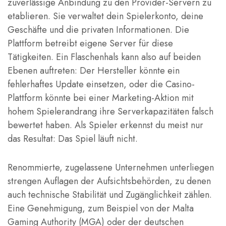
zuverlässige Anbindung zu den Provider-Servern zu
etablieren. Sie verwaltet dein Spielerkonto, deine
Geschäfte und die privaten Informationen. Die
Plattform betreibt eigene Server für diese
Tätigkeiten. Ein Flaschenhals kann also auf beiden
Ebenen auftreten: Der Hersteller könnte ein
fehlerhaftes Update einsetzen, oder die Casino-
Plattform könnte bei einer Marketing-Aktion mit
hohem Spielerandrang ihre Serverkapazitäten falsch
bewertet haben. Als Spieler erkennst du meist nur
das Resultat: Das Spiel läuft nicht.
Renommierte, zugelassene Unternehmen unterliegen
strengen Auflagen der Aufsichtsbehörden, zu denen
auch technische Stabilität und Zugänglichkeit zählen.
Eine Genehmigung, zum Beispiel von der Malta
Gaming Authority (MGA) oder der deutschen