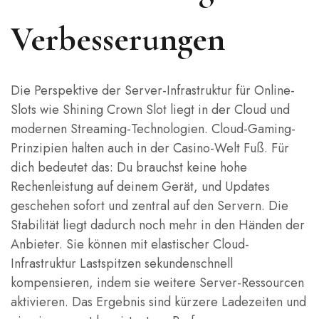
Verbesserungen
Die Perspektive der Server-Infrastruktur für Online-
Slots wie Shining Crown Slot liegt in der Cloud und
modernen Streaming-Technologien. Cloud-Gaming-
Prinzipien halten auch in der Casino-Welt Fuß. Für
dich bedeutet das: Du brauchst keine hohe
Rechenleistung auf deinem Gerät, und Updates
geschehen sofort und zentral auf den Servern. Die
Stabilität liegt dadurch noch mehr in den Händen der
Anbieter. Sie können mit elastischer Cloud-
Infrastruktur Lastspitzen sekundenschnell
kompensieren, indem sie weitere Server-Ressourcen
aktivieren. Das Ergebnis sind kürzere Ladezeiten und