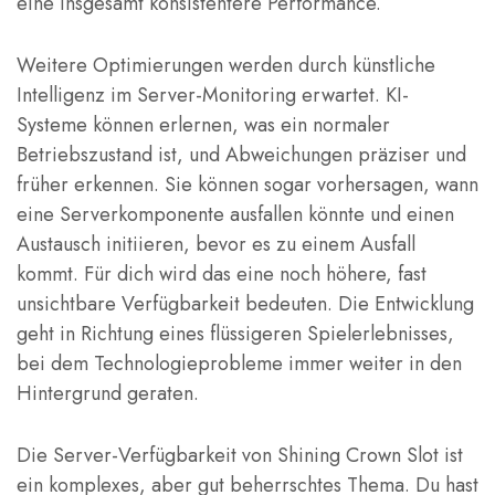
eine insgesamt konsistentere Performance.
Weitere Optimierungen werden durch künstliche
Intelligenz im Server-Monitoring erwartet. KI-
Systeme können erlernen, was ein normaler
Betriebszustand ist, und Abweichungen präziser und
früher erkennen. Sie können sogar vorhersagen, wann
eine Serverkomponente ausfallen könnte und einen
Austausch initiieren, bevor es zu einem Ausfall
kommt. Für dich wird das eine noch höhere, fast
unsichtbare Verfügbarkeit bedeuten. Die Entwicklung
geht in Richtung eines flüssigeren Spielerlebnisses,
bei dem Technologieprobleme immer weiter in den
Hintergrund geraten.
Die Server-Verfügbarkeit von Shining Crown Slot ist
ein komplexes, aber gut beherrschtes Thema. Du hast