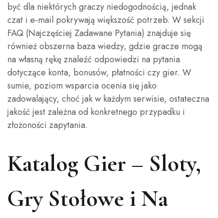
być dla niektórych graczy niedogodnością, jednak
czat i e-mail pokrywają większość potrzeb. W sekcji
FAQ (Najczęściej Zadawane Pytania) znajduje się
również obszerna baza wiedzy, gdzie gracze mogą
na własną rękę znaleźć odpowiedzi na pytania
dotyczące konta, bonusów, płatności czy gier. W
sumie, poziom wsparcia ocenia się jako
zadowalający, choć jak w każdym serwisie, ostateczna
jakość jest zależna od konkretnego przypadku i
złożoności zapytania.
Katalog Gier – Sloty,
Gry Stołowe i Na