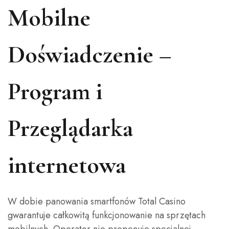
Mobilne
Doświadczenie –
Program i
Przeglądarka
internetowa
W dobie panowania smartfonów Total Casino
gwarantuje całkowitą funkcjonowanie na sprzętach