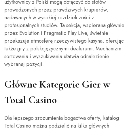
użytkownicy z Polski mogą dołączyć do stołów
prowadzonych przez prawdziwych krupierów,
nadawanych w wysokiej rozdzielczości z
profesjonalnych studiów. Ta sekcja, wspierana głównie
przez Evolution i Pragmatic Play Live, świetnie
przekazuje atmosferę rzeczywistego kasyna, oferując
także gry z polskojęzycznymi dealerami. Mechanizm
sortowania i wyszukiwania ułatwia odnalezienie
wybranej pozycji.
Główne Kategorie Gier w
Total Casino
Dla lepszego zrozumienia bogactwa oferty, katalog
Total Casino można podzielić na kilka głównych