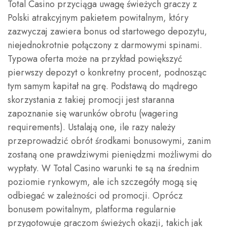
Total Casino przyciąga uwagę świeżych graczy z
Polski atrakcyjnym pakietem powitalnym, który
zazwyczaj zawiera bonus od startowego depozytu,
niejednokrotnie połączony z darmowymi spinami.
Typowa oferta może na przykład powiększyć
pierwszy depozyt o konkretny procent, podnosząc
tym samym kapitał na grę. Podstawą do mądrego
skorzystania z takiej promocji jest staranna
zapoznanie się warunków obrotu (wagering
requirements). Ustalają one, ile razy należy
przeprowadzić obrót środkami bonusowymi, zanim
zostaną one prawdziwymi pieniędzmi możliwymi do
wypłaty. W Total Casino warunki te są na średnim
poziomie rynkowym, ale ich szczegóły mogą się
odbiegać w zależności od promocji. Oprócz
bonusem powitalnym, platforma regularnie
przygotowuje graczom świeżych okazji, takich jak