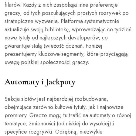
filarów. Każdy z nich zaspokaja inne preferencje
graczy, od tych poszukujących prostych rozrywek po
strategiczne wyzwania. Platforma systematycznie
aktualizuje swoją bibliotekę, wprowadzając co tydzień
nowe tytuły od najlepszych developerów, co
gwarantuje stałą świeżość doznań. Poniżej
prezentujemy kluczowe segmenty, które przyciągają
uwagę polskiej społeczności graczy.
Automaty i Jackpoty
Sekcja slotów jest najbardziej rozbudowana,
obejmująca zarówno kultowe tytuły, jak i najnowsze
premiery. Gracze mogą tu trafić na automaty o różnej
tematyce, zmienności (od niskiej do wysokiej) i
specyfice rozgrywki. Odrębną, niezwykle