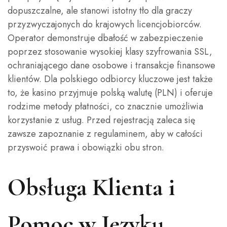
dopuszczalne, ale stanowi istotny tło dla graczy
przyzwyczajonych do krajowych licencjobiorców.
Operator demonstruje dbałość w zabezpieczenie
poprzez stosowanie wysokiej klasy szyfrowania SSL,
ochraniającego dane osobowe i transakcje finansowe
klientów. Dla polskiego odbiorcy kluczowe jest także
to, że kasino przyjmuje polską walutę (PLN) i oferuje
rodzime metody płatności, co znacznie umożliwia
korzystanie z usług. Przed rejestracją zaleca się
zawsze zapoznanie z regulaminem, aby w całości
przyswoić prawa i obowiązki obu stron.
Obsługa Klienta i
Pomoc w Języku