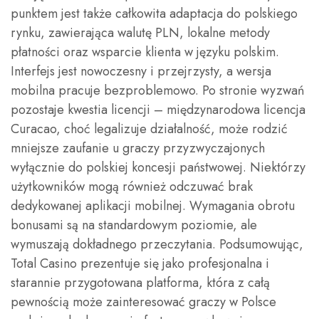
punktem jest także całkowita adaptacja do polskiego
rynku, zawierająca walutę PLN, lokalne metody
płatności oraz wsparcie klienta w języku polskim.
Interfejs jest nowoczesny i przejrzysty, a wersja
mobilna pracuje bezproblemowo. Po stronie wyzwań
pozostaje kwestia licencji – międzynarodowa licencja
Curacao, choć legalizuje działalność, może rodzić
mniejsze zaufanie u graczy przyzwyczajonych
wyłącznie do polskiej koncesji państwowej. Niektórzy
użytkowników mogą również odczuwać brak
dedykowanej aplikacji mobilnej. Wymagania obrotu
bonusami są na standardowym poziomie, ale
wymuszają dokładnego przeczytania. Podsumowując,
Total Casino prezentuje się jako profesjonalna i
starannie przygotowana platforma, która z całą
pewnością może zainteresować graczy w Polsce