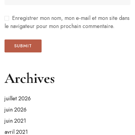
Enregistrer mon nom, mon e-mail et mon site dans
le navigateur pour mon prochain commentaire.
Archives
juillet 2026
juin 2026
juin 2021
avril 2021