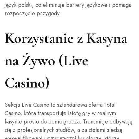
język polski, co eliminuje bariery językowe i pomaga
rozpoczęcie przygody.
Korzystanie z Kasyna
na Żywo (Live
Casino)
Sekcja Live Casino to sztandarowa oferta Total
Casino, która transportuje istotę gry w realnym
kasynie prosto do domu gracza. Transmisje odbywają
się z profesjonalnych studiów, a za stołami siedzą
wykwalifikowani i sympatyczni krupierzy, którzy