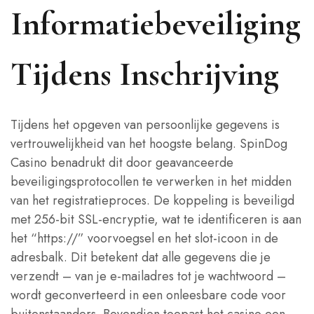
Informatiebeveiliging
Tijdens Inschrijving
Tijdens het opgeven van persoonlijke gegevens is
vertrouwelijkheid van het hoogste belang. SpinDog
Casino benadrukt dit door geavanceerde
beveiligingsprotocollen te verwerken in het midden
van het registratieproces. De koppeling is beveiligd
met 256-bit SSL-encryptie, wat te identificeren is aan
het “https://” voorvoegsel en het slot-icoon in de
adresbalk. Dit betekent dat alle gegevens die je
verzendt – van je e-mailadres tot je wachtwoord –
wordt geconverteerd in een onleesbare code voor