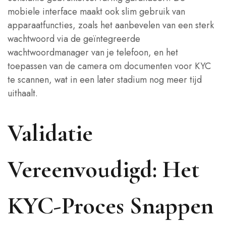
mobiele interface maakt ook slim gebruik van
apparaatfuncties, zoals het aanbevelen van een sterk
wachtwoord via de geïntegreerde
wachtwoordmanager van je telefoon, en het
toepassen van de camera om documenten voor KYC
te scannen, wat in een later stadium nog meer tijd
uithaalt.
Validatie
Vereenvoudigd: Het
KYC-Proces Snappen