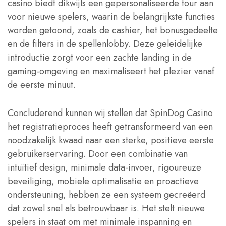
casino biedt dikwijls een gepersonaliseerde tour aan
voor nieuwe spelers, waarin de belangrijkste functies
worden getoond, zoals de cashier, het bonusgedeelte
en de filters in de spellenlobby. Deze geleidelijke
introductie zorgt voor een zachte landing in de
gaming-omgeving en maximaliseert het plezier vanaf
de eerste minuut.
Concluderend kunnen wij stellen dat SpinDog Casino
het registratieproces heeft getransformeerd van een
noodzakelijk kwaad naar een sterke, positieve eerste
gebruikerservaring. Door een combinatie van
intuïtief design, minimale data-invoer, rigoureuze
beveiliging, mobiele optimalisatie en proactieve
ondersteuning, hebben ze een systeem gecreëerd
dat zowel snel als betrouwbaar is. Het stelt nieuwe
spelers in staat om met minimale inspanning en