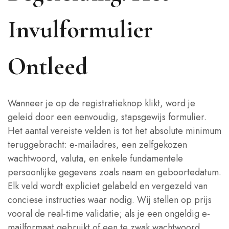
Invulformulier
Ontleed
Wanneer je op de registratieknop klikt, word je
geleid door een eenvoudig, stapsgewijs formulier.
Het aantal vereiste velden is tot het absolute minimum
teruggebracht: e-mailadres, een zelfgekozen
wachtwoord, valuta, en enkele fundamentele
persoonlijke gegevens zoals naam en geboortedatum.
Elk veld wordt expliciet gelabeld en vergezeld van
conciese instructies waar nodig. Wij stellen op prijs
vooral de real-time validatie; als je een ongeldig e-
mailformaat gebruikt of een te zwak wachtwoord