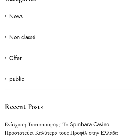
News
Non classé
Offer
public
Recent Posts
Ενίσχυση Ταυτοποίησης: Το Spinbara Casino
Προστατεύει Καλύτερα τους Προφίλ στην Ελλάδα