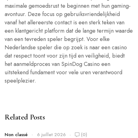
maximale gemoedsrust te beginnen met hun gaming-
avontuur. Deze focus op gebruiksvriendelijkheid
vanaf het allereerste contact is een sterk teken van
een klantgericht platform dat de lange termijn waarde
van een tevreden speler begrijpt. Voor elke
Nederlandse speler die op zoek is naar een casino
dat respect toont voor zijn tijd en veiligheid, biedt
het aanmeldproces van SpinDog Casino een
uitstekend fundament voor vele uren verantwoord
speelplezier.
Related Posts
Non classé
6 juillet 2026
(0)