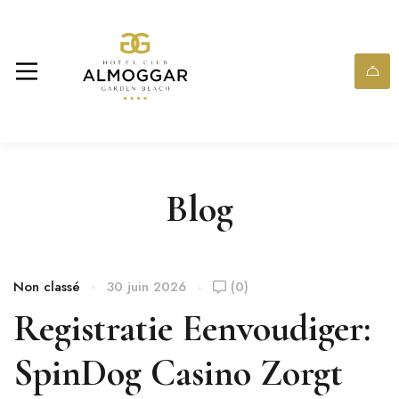
Blog
Non classé
30 juin 2026
(0)
Registratie Eenvoudiger:
SpinDog Casino Zorgt