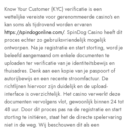
Know Your Customer (KYC) verificatie is een
wettelijke vereiste voor gerenommeerde casino’s en
kan soms als tijdrovend worden ervaren
https://spindogonline.com/
. SpinDog Casino heeft dit
proces echter zo gebruiksvriendelijk mogelijk
ontworpen. Na je registratie en start storting, word je
beleefd aangemaand om enkele documenten te
uploaden ter verificatie van je identiteitsbewijs en
thuisadres. Denk aan een kopie van je paspoort of
autorijbewijs en een recente stroomfactuur. De
richtlijnen hiervoor zijn duidelijk en de upload-
interface is overzichtelijk. Het casino verwerkt deze
documenten vervolgens vlot, gewoonlijk binnen 24 tot
48 uur. Door dit proces pas na de registratie en start
storting te initiëren, staat het de directe spelervaring
niet in de weg. Wij beschouwen dit als een