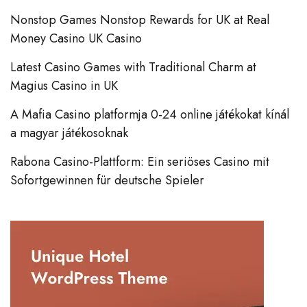
Nonstop Games Nonstop Rewards for UK at Real
Money Casino UK Casino
Latest Casino Games with Traditional Charm at
Magius Casino in UK
A Mafia Casino platformja 0-24 online játékokat kínál
a magyar játékosoknak
Rabona Casino-Plattform: Ein seriöses Casino mit
Sofortgewinnen für deutsche Spieler