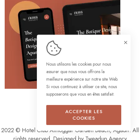
Nous utilisons les cookies pour nous
assurer que nous vous offrons la
meilleure expérience sur notre site Web.
Si vous continuez à utiliser ce site, nous
supposerons que vous en êtes satisfait.
ACCEPTER LES
COOKIES
2022 © Hotel Club Almoggar Garden Beach, Agadir. All
rights reserved. Designed by Tweadup Agency