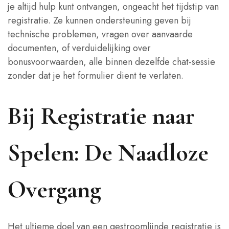
je altijd hulp kunt ontvangen, ongeacht het tijdstip van
registratie. Ze kunnen ondersteuning geven bij
technische problemen, vragen over aanvaarde
documenten, of verduidelijking over
bonusvoorwaarden, alle binnen dezelfde chat-sessie
zonder dat je het formulier dient te verlaten.
Bij Registratie naar
Spelen: De Naadloze
Overgang
Het ultieme doel van een gestroomlijnde registratie is