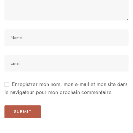
Enregistrer mon nom, mon e-mail et mon site dans
le navigateur pour mon prochain commentaire.