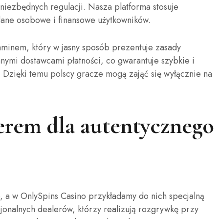
niezbędnych regulacji. Nasza platforma stosuje
ane osobowe i finansowe użytkowników.
minem, który w jasny sposób prezentuje zasady
anymi dostawcami płatności, co gwarantuje szybkie i
 Dzięki temu polscy gracze mogą zająć się wyłącznie na
erem dla autentycznego
e, a w OnlySpins Casino przykładamy do nich specjalną
jonalnych dealerów, którzy realizują rozgrywkę przy