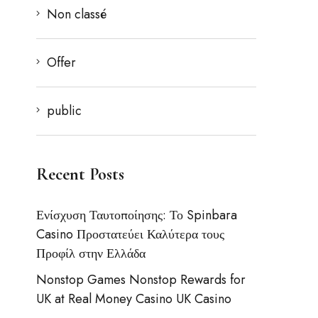
Non classé
Offer
public
Recent Posts
Ενίσχυση Ταυτοποίησης: Το Spinbara
Casino Προστατεύει Καλύτερα τους
Προφίλ στην Ελλάδα
Nonstop Games Nonstop Rewards for
UK at Real Money Casino UK Casino