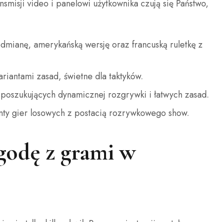
nsmisji video i panelowi użytkownika czują się Państwo,
mianę, amerykańską wersję oraz francuską ruletkę z
iantami zasad, świetne dla taktyków.
poszukujących dynamicznej rozgrywki i łatwych zasad.
nty gier losowych z postacią rozrywkowego show.
godę z grami w