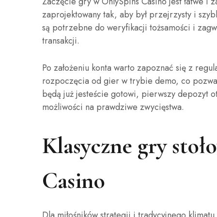
Zaczęcie gry w OnlySpins Casino jest łatwe i zaj
zaprojektowany tak, aby był przejrzysty i szy
są potrzebne do weryfikacji tożsamości i zag
transakcji.
Po założeniu konta warto zapoznać się z re
rozpoczęcia od gier w trybie demo, co pozwa
będą już jesteście gotowi, pierwszy depozyt o
możliwości na prawdziwe zwycięstwa.
Klasyczne gry sto
Casino
Dla miłośników strategii i tradycyjnego klimat