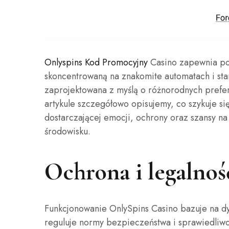
Onlyspins Kod Promocyjny
Casino zapewnia pol
skoncentrowaną na znakomite automatach i sta
zaprojektowana z myślą o różnorodnych prefe
artykule szczegółowo opisujemy, co szykuje się
dostarczającej emocji, ochrony oraz szansy n
środowisku.
Ochrona i legalnoś
Funkcjonowanie OnlySpins Casino bazuje na dy
reguluje normy bezpieczeństwa i sprawiedliwośc