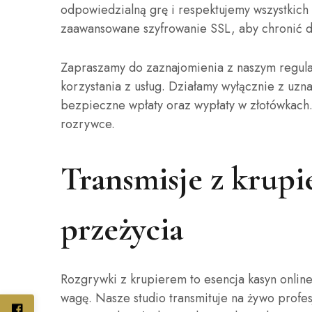
odpowiedzialną grę i respektujemy wszystkich 
zaawansowane szyfrowanie SSL, aby chronić d
Zapraszamy do zaznajomienia z naszym regula
korzystania z usług. Działamy wyłącznie z uzn
bezpieczne wpłaty oraz wypłaty w złotówkach.
rozrywce.
Transmisje z krupi
przeżycia
Rozgrywki z krupierem to esencja kasyn onlin
wagę. Nasze studio transmituje na żywo profes