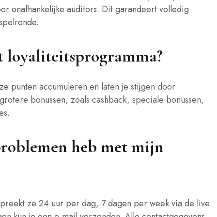
or onafhankelijke auditors. Dit garandeert volledig
 spelronde.
t loyaliteitsprogramma?
Deze punten accumuleren en laten je stijgen door
grotere bonussen, zoals cashback, speciale bonussen,
es.
 problemen heb met mijn
 spreekt ze 24 uur per dag, 7 dagen per week via de live
agen kun je een e-mail verzenden. Alle contactgegevens