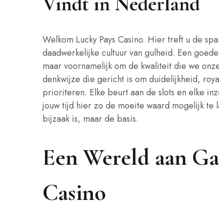
Vindt in Nederland
Welkom Lucky Pays Casino. Hier treft u de sp
daadwerkelijke cultuur van gulheid. Een goede 
maar voornamelijk om de kwaliteit die we onz
denkwijze die gericht is om duidelijkheid, ro
prioriteren. Elke beurt aan de slots en elke in
jouw tijd hier zo de moeite waard mogelijk te 
bijzaak is, maar de basis.
Een Wereld aan Gam
Casino