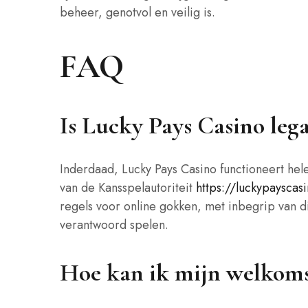
beheer, genotvol en veilig is.
FAQ
Is Lucky Pays Casino leg
Inderdaad, Lucky Pays Casino functioneert hel
van de Kansspelautoriteit
https://luckypayscas
regels voor online gokken, met inbegrip van 
verantwoord spelen.
Hoe kan ik mijn welkoms