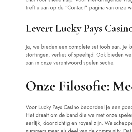
treft u aan op de “Contact” pagina van onze w
Levert Lucky Pays Casino
Ja, we bieden een complete set tools aan. Je k
stortingen, verlies of speeltijd. Ook bieden we 
aan in onze verantwoord spelen sectie.
Onze Filosofie: Me
Voor Lucky Pays Casino beoordeel je een goed 
Het draait om de band die we met onze spele
eerlijk, doorzichtig en royaal zijn. We schepp
nummers maar als deel van de community. Dat m