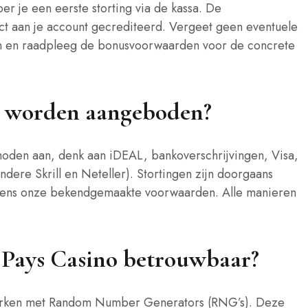
oer je een eerste storting via de kassa. De
t aan je account gecrediteerd. Vergeet geen eventuele
ten en raadpleeg de bonusvoorwaarden voor de concrete
n worden aangeboden?
den aan, denk aan iDEAL, bankoverschrijvingen, Visa,
ndere Skrill en Neteller). Stortingen zijn doorgaans
gens onze bekendgemaakte voorwaarden. Alle manieren
y Pays Casino betrouwbaar?
m werken met Random Number Generators (RNG’s). Deze