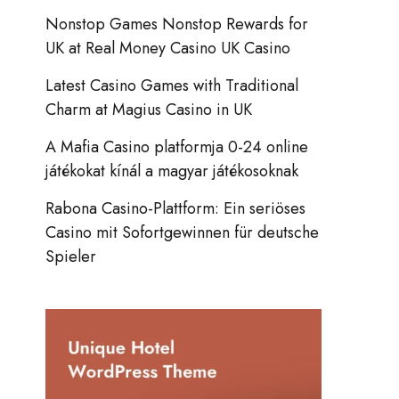
Nonstop Games Nonstop Rewards for
UK at Real Money Casino UK Casino
Latest Casino Games with Traditional
Charm at Magius Casino in UK
A Mafia Casino platformja 0-24 online
játékokat kínál a magyar játékosoknak
Rabona Casino-Plattform: Ein seriöses
Casino mit Sofortgewinnen für deutsche
Spieler