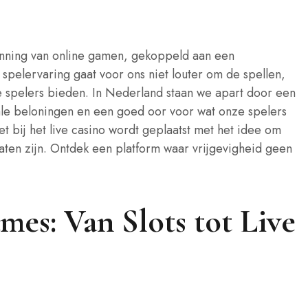
anning van online gamen, gekoppeld aan een
spelervaring gaat voor ons niet louter om de spellen,
e spelers bieden. In Nederland staan we apart door een
yale beloningen en een goed oor voor wat onze spelers
zet bij het live casino wordt geplaatst met het idee om
laten zijn. Ontdek een platform waar vrijgevigheid geen
es: Van Slots tot Live