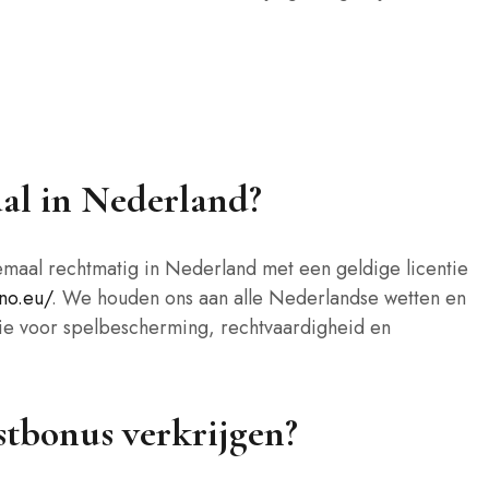
aal in Nederland?
emaal rechtmatig in Nederland met een geldige licentie
ino.eu/
. We houden ons aan alle Nederlandse wetten en
die voor spelbescherming, rechtvaardigheid en
tbonus verkrijgen?