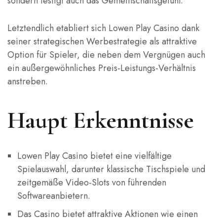
sondern festigt auch das Gemeinschaftsgefühl.
Letztendlich etabliert sich Lowen Play Casino dank
seiner strategischen Werbestrategie als attraktive
Option für Spieler, die neben dem Vergnügen auch
ein außergewöhnliches Preis-Leistungs-Verhältnis
anstreben.
Haupt Erkenntnisse
Lowen Play Casino bietet eine vielfältige
Spielauswahl, darunter klassische Tischspiele und
zeitgemäße Video-Slots von führenden
Softwareanbietern.
Das Casino bietet attraktive Aktionen wie einen