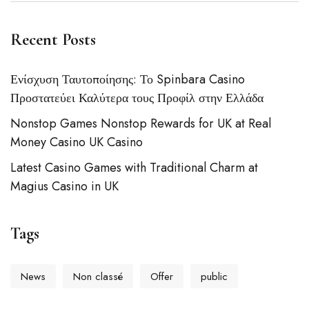
Recent Posts
Ενίσχυση Ταυτοποίησης: Το Spinbara Casino
Προστατεύει Καλύτερα τους Προφίλ στην Ελλάδα
Nonstop Games Nonstop Rewards for UK at Real
Money Casino UK Casino
Latest Casino Games with Traditional Charm at
Magius Casino in UK
Tags
News
Non classé
Offer
public