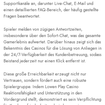
Supportkanäle an, darunter Live-Chat, E-Mail und
einen detaillierten FAQ-Bereich, der häufig gestellte
Fragen beantwortet.
Spieler melden von zügigen Antwortzeiten,
insbesondere über den Sofort-Chat, was das gesamte
Gamerlebnis aufwertet. Darüber hinaus zeigt sich das
Bekenntnis des Casinos für die Lösung von Anliegen in
der 24/7-Verfügbarkeit des Kundenbetreuung, sodass
Beistand jederzeit nur einen Klick entfernt ist.
Diese große Erreichbarkeit erzeugt nicht nur
Vertrauen, sondern fördert auch eine robuste
Spielergruppe. Indem Lowen Play Casino
Reaktionsfähigkeit und Unterstützung in den
Vordergrund stellt, demonstriert es sein Verpflichtung