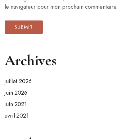
le navigateur pour mon prochain commentaire.
Archives
juillet 2026
juin 2026
juin 2021
avril 2021