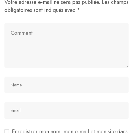
Votre adresse e-mail ne sera pas publiée.
Les champs
obligatoires sont indiqués avec
*
Enregistrer mon nom, mon e-mail et mon site dans