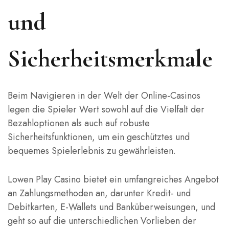
und
Sicherheitsmerkmale
Beim Navigieren in der Welt der Online-Casinos
legen die Spieler Wert sowohl auf die Vielfalt der
Bezahloptionen als auch auf robuste
Sicherheitsfunktionen, um ein geschütztes und
bequemes Spielerlebnis zu gewährleisten.
Lowen Play Casino bietet ein umfangreiches Angebot
an Zahlungsmethoden an, darunter Kredit- und
Debitkarten, E-Wallets und Banküberweisungen, und
geht so auf die unterschiedlichen Vorlieben der