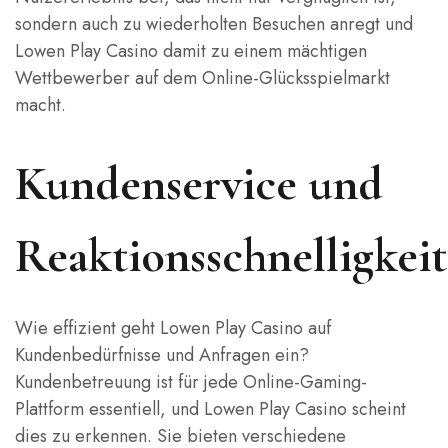
sondern auch zu wiederholten Besuchen anregt und
Lowen Play Casino damit zu einem mächtigen
Wettbewerber auf dem Online-Glücksspielmarkt
macht.
Kundenservice und
Reaktionsschnelligkeit
Wie effizient geht Lowen Play Casino auf
Kundenbedürfnisse und Anfragen ein?
Kundenbetreuung ist für jede Online-Gaming-
Plattform essentiell, und Lowen Play Casino scheint
dies zu erkennen. Sie bieten verschiedene