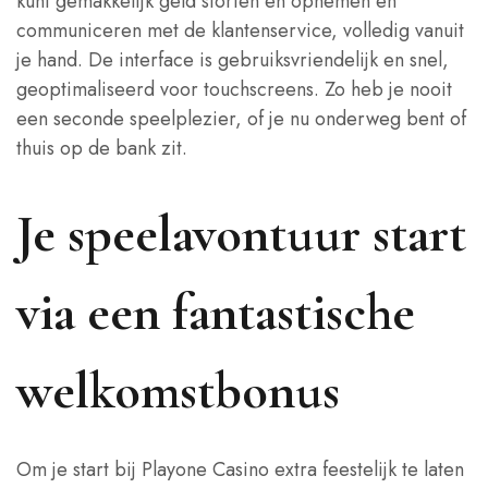
kunt gemakkelijk geld storten en opnemen en
communiceren met de klantenservice, volledig vanuit
je hand. De interface is gebruiksvriendelijk en snel,
geoptimaliseerd voor touchscreens. Zo heb je nooit
een seconde speelplezier, of je nu onderweg bent of
thuis op de bank zit.
Je speelavontuur start
via een fantastische
welkomstbonus
Om je start bij Playone Casino extra feestelijk te laten