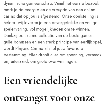
dynamische gemeenschap. Vanaf het eerste bezoek
merk je de energie en de vreugde van een online
casino dat op jou is afgestemd. Onze doelstelling is
helder: wij leveren je een onvergetelijke en veilige
spelervaring, vol mogelijkheden om te winnen.
Dankzij een ruime collectie van de beste games,
gulle bonussen en een sterk principe van eerlijk spel,
wordt Playone Casino al snel jouw favoriete
bestemming. Hier draait alles om spanning, vermaak
en, uiteraard, om grote overwinningen.
Een vriendelijke
ontvangst voor onze