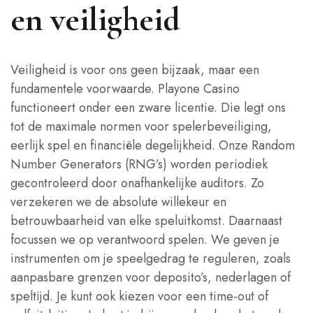
en veiligheid
Veiligheid is voor ons geen bijzaak, maar een
fundamentele voorwaarde. Playone Casino
functioneert onder een zware licentie. Die legt ons
tot de maximale normen voor spelerbeveiliging,
eerlijk spel en financiële degelijkheid. Onze Random
Number Generators (RNG’s) worden periodiek
gecontroleerd door onafhankelijke auditors. Zo
verzekeren we de absolute willekeur en
betrouwbaarheid van elke speluitkomst. Daarnaast
focussen we op verantwoord spelen. We geven je
instrumenten om je speelgedrag te reguleren, zoals
aanpasbare grenzen voor deposito’s, nederlagen of
speltijd. Je kunt ook kiezen voor een time-out of