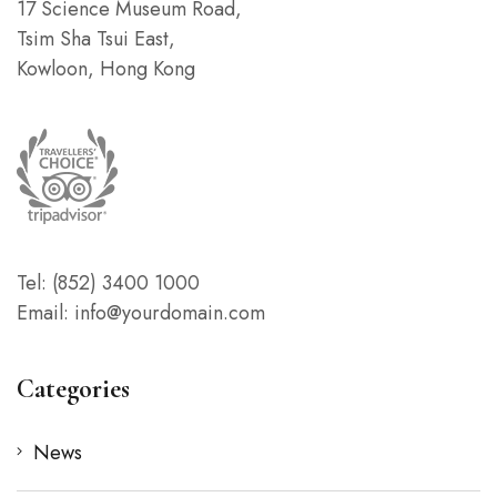
17 Science Museum Road,
Tsim Sha Tsui East,
Kowloon, Hong Kong
Tel: (852) 3400 1000
Email: info@yourdomain.com
Categories
News