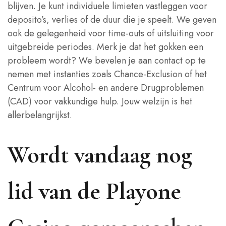
blijven. Je kunt individuele limieten vastleggen voor
deposito’s, verlies of de duur die je speelt. We geven
ook de gelegenheid voor time-outs of uitsluiting voor
uitgebreide periodes. Merk je dat het gokken een
probleem wordt? We bevelen je aan contact op te
nemen met instanties zoals Chance-Exclusion of het
Centrum voor Alcohol- en andere Drugproblemen
(CAD) voor vakkundige hulp. Jouw welzijn is het
allerbelangrijkst.
Wordt vandaag nog
lid van de Playone