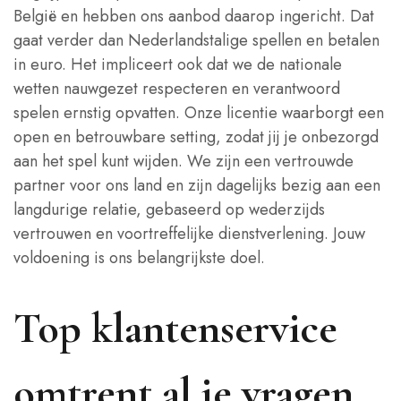
België en hebben ons aanbod daarop ingericht. Dat
gaat verder dan Nederlandstalige spellen en betalen
in euro. Het impliceert ook dat we de nationale
wetten nauwgezet respecteren en verantwoord
spelen ernstig opvatten. Onze licentie waarborgt een
open en betrouwbare setting, zodat jij je onbezorgd
aan het spel kunt wijden. We zijn een vertrouwde
partner voor ons land en zijn dagelijks bezig aan een
langdurige relatie, gebaseerd op wederzijds
vertrouwen en voortreffelijke dienstverlening. Jouw
voldoening is ons belangrijkste doel.
Top klantenservice
omtrent al je vragen