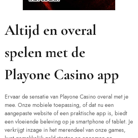
Altijd en overal
spelen met de
Playone Casino app
Ervaar de sensatie van Playone Casino overal met je
mee. Onze mobiele toepassing, of dat nu een
aangepaste website of een praktische app is, biedt
een vloeiende beleving op je smartphone of tablet. Je
verkrijgt inzage in het merendeel van onze games,