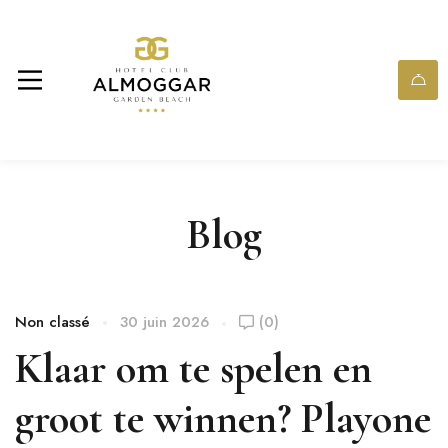
Blog
Non classé
30 juin 2026
(0)
Klaar om te spelen en
groot te winnen? Playone