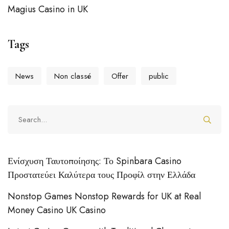
Magius Casino in UK
Tags
News
Non classé
Offer
public
Ενίσχυση Ταυτοποίησης: Το Spinbara Casino
Προστατεύει Καλύτερα τους Προφίλ στην Ελλάδα
Nonstop Games Nonstop Rewards for UK at Real
Money Casino UK Casino