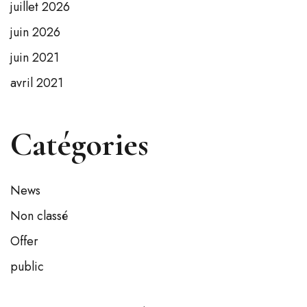
juillet 2026
juin 2026
juin 2021
avril 2021
Catégories
News
Non classé
Offer
public