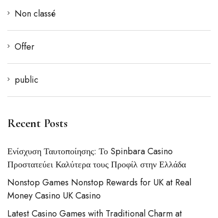
Non classé
Offer
public
Recent Posts
Ενίσχυση Ταυτοποίησης: Το Spinbara Casino
Προστατεύει Καλύτερα τους Προφίλ στην Ελλάδα
Nonstop Games Nonstop Rewards for UK at Real
Money Casino UK Casino
Latest Casino Games with Traditional Charm at