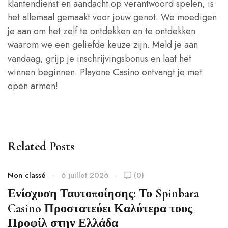
klantendienst en aandacht op verantwoord spelen, is
het allemaal gemaakt voor jouw genot. We moedigen
je aan om het zelf te ontdekken en te ontdekken
waarom we een geliefde keuze zijn. Meld je aan
vandaag, grijp je inschrijvingsbonus en laat het
winnen beginnen. Playone Casino ontvangt je met
open armen!
Related Posts
Non classé
6 juillet 2026
(0)
Ενίσχυση Ταυτοποίησης: Το Spinbara
Casino Προστατεύει Καλύτερα τους
Προφίλ στην Ελλάδα