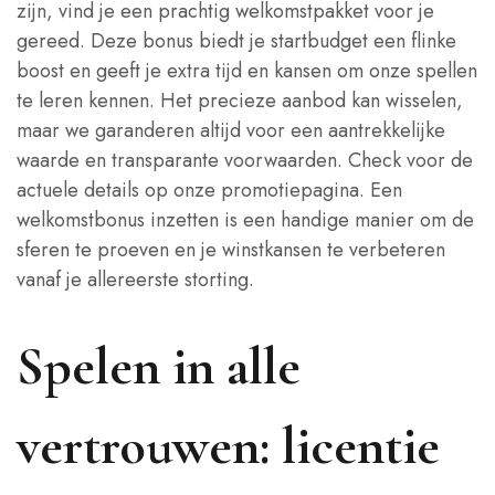
zijn, vind je een prachtig welkomstpakket voor je
gereed. Deze bonus biedt je startbudget een flinke
boost en geeft je extra tijd en kansen om onze spellen
te leren kennen. Het precieze aanbod kan wisselen,
maar we garanderen altijd voor een aantrekkelijke
waarde en transparante voorwaarden. Check voor de
actuele details op onze promotiepagina. Een
welkomstbonus inzetten is een handige manier om de
sferen te proeven en je winstkansen te verbeteren
vanaf je allereerste storting.
Spelen in alle
vertrouwen: licentie