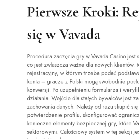
Pierwsze Kroki: Re
się w Vavada
Procedura zaczęcia gry w Vavada Casino jest s
co jest zwłaszcza ważne dla nowych klientów. 
rejestracyjny, w którym trzeba podać podstawo
konta – gracze z Polski mogą swobodnie posłu
konwersji. Po uzupełnieniu formularza i weryfi
działania. Wejście dla stałych bywalców jest 
zachowania danych. Należy od razu skupić się
potwierdzenie profilu, skonfigurować ogranic
konieczne elementy bezpiecznej gry, które V
sektorowymi. Całościowy system w tej sekcji je