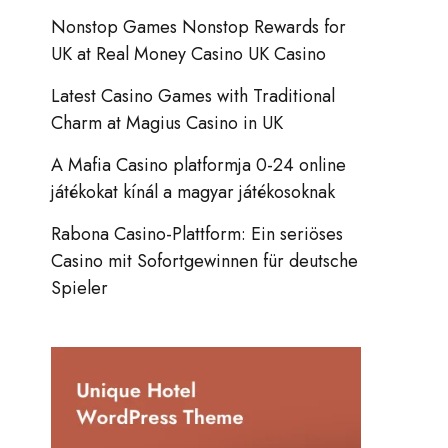
Nonstop Games Nonstop Rewards for
UK at Real Money Casino UK Casino
Latest Casino Games with Traditional
Charm at Magius Casino in UK
A Mafia Casino platformja 0-24 online
játékokat kínál a magyar játékosoknak
Rabona Casino-Plattform: Ein seriöses
Casino mit Sofortgewinnen für deutsche
Spieler