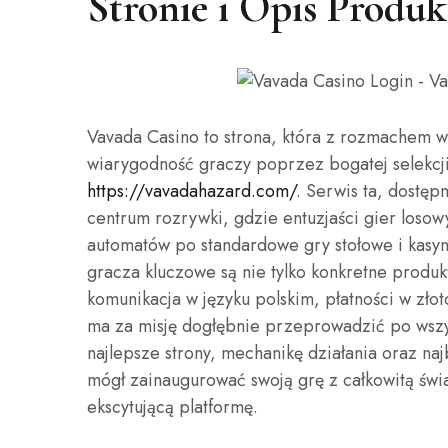
Stronie i Opis Produk
Vavada Casino to strona, która z rozmachem we
wiarygodność graczy poprzez bogatej selekcj
https://vavadahazard.com/
. Serwis ta, dostę
centrum rozrywki, gdzie entuzjaści gier loso
automatów po standardowe gry stołowe i kasy
gracza kluczowe są nie tylko konkretne produkt
komunikacja w języku polskim, płatności w zło
ma za misję dogłębnie przeprowadzić po wszys
najlepsze strony, mechanikę działania oraz najb
mógł zainaugurować swoją grę z całkowitą św
ekscytującą platformę.