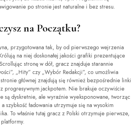
wigowanie po stronie jest naturalne i bez stresu.
zysz na Początku?
syna, przygotowana tak, by od pierwszego wejrzenia
ólują na niej doskonałej jakości grafiki prezentujące
crollując stronę w dół, gracz znajduje starannie
ości”, „Hity” czy „Wybór Redakcji”, co umożliwia
 stronie głównej znajdują się również bezpośrednie linki
w z progresywnym jackpotem. Nie brakuje oczywiście
óre są dyskretnie, ale wyraźnie wyeksponowane, tworząc
a, a szybkość ładowania utrzymuje się na wysokim
ka. To właśnie tutaj gracz z Polski otrzymuje pierwsze,
platformy.