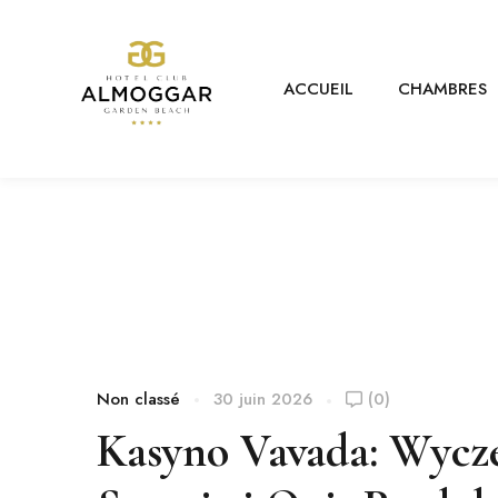
ACCUEIL
CHAMBRES
Non classé
30 juin 2026
(0)
Kasyno Vavada: Wycze