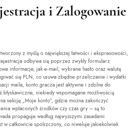
jestracja i Zalogowanie
tworzony z myślą o największej łatwości i ekspresowości,
Rejestracja odbywa się poprzez zwykły formularz
we informacje, jak e-mail, wybrane hasło oraz walutę
giwać się PLN, co usuwa zbędne przeliczanie i wydatki
kacji maila, konto gracza jest aktywne i zdolne do
zaś błyskawiczne, niekiedy wspomagane możliwością
 na sekcję „Moje konto”, gdzie można zakończyć
zenia wpłaconych środków czy czas gry – są to
avada propaguje według najwyższymi zasadami
st w całkowicie spolszczony, co niweluje jakiekolwiek