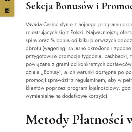
Sekcja Bonusów i Promoc
Vavada Casino słynie z hojnego programu prom
rejestrujących się z Polski. Najważniejszą ofe
spiny oraz % bonus od kilku pierwszych depoz
obrotu (wagering) są jasno określone i zgodn
przygotowuje promocje tygodnia, cashbacki, t
powiązane z grami od konkretnych dostawców.
dziale „Bonusy”, a ich warunki dostępne po po
promocji sprawdził z regulaminem, aby w pełni
klientów poprzez program lojalnościowy, gdz
wymienialne na dodatkowe korzyści.
Metody Płatności 