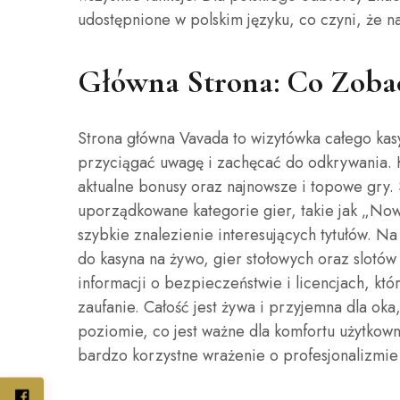
udostępnione w polskim języku, co czyni, że na
Główna Strona: Co Zobac
Strona główna Vavada to wizytówka całego ka
przyciągać uwagę i zachęcać do odkrywania. Kr
aktualne bonusy oraz najnowsze i topowe gry. S
uporządkowane kategorie gier, takie jak „Now
szybkie znalezienie interesujących tytułów. Na
do kasyna na żywo, gier stołowych oraz slotó
informacji o bezpieczeństwie i licencjach, kt
zaufanie. Całość jest żywa i przyjemna dla ok
poziomie, co jest ważne dla komfortu użytkowni
bardzo korzystne wrażenie o profesjonalizmie 