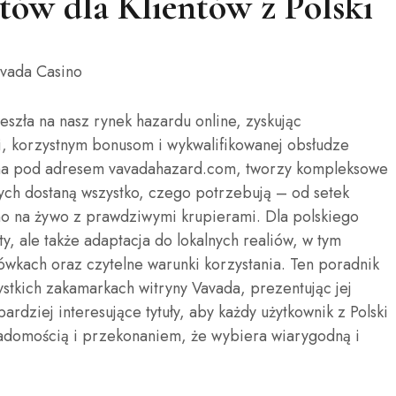
tów dla Klientów z Polski
szła na nasz rynek hazardu online, zyskując
i, korzystnym bonusom i wykwalifikowanej obsłudze
pna pod adresem vavadahazard.com, tworzy kompleksowe
wych dostaną wszystko, czego potrzebują – od setek
no na żywo z prawdziwymi krupierami. Dla polskiego
y, ale także adaptacja do lokalnych realiów, w tym
tówkach oraz czytelne warunki korzystania. Ten poradnik
tkich zakamarkach witryny Vavada, prezentując jej
ardziej interesujące tytuły, aby każdy użytkownik z Polski
iadomością i przekonaniem, że wybiera wiarygodną i