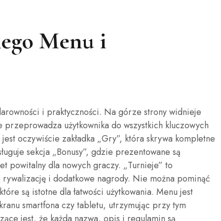
ego Menu i
arowności i praktyczności. Na górze strony widnieje
 przeprowadza użytkownika do wszystkich kluczowych
jest oczywiście zakładka „Gry”, która skrywa kompletne
ługuje sekcja „Bonusy”, gdzie prezentowane są
et powitalny dla nowych graczy. „Turnieje” to
wą rywalizację i dodatkowe nagrody. Nie można pominąć
tóre są istotne dla łatwości użytkowania. Menu jest
kranu smartfona czy tabletu, utrzymując przy tym
zące jest, że każda nazwa, opis i regulamin są