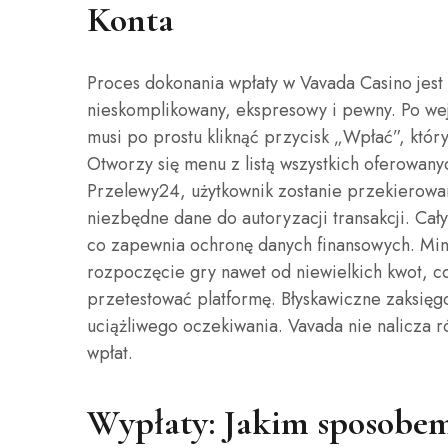
Konta
Proces dokonania wpłaty w Vavada Casino jest 
nieskomplikowany, ekspresowy i pewny. Po wej
musi po prostu kliknąć przycisk „Wpłać”, który
Otworzy się menu z listą wszystkich oferowany
Przelewy24, użytkownik zostanie przekierowa
niezbędne dane do autoryzacji transakcji. Cały
co zapewnia ochronę danych finansowych. Min
rozpoczęcie gry nawet od niewielkich kwot, c
przetestować platformę. Błyskawiczne zaksię
uciążliwego oczekiwania. Vavada nie nalicza
wpłat.
Wypłaty: Jakim sposobe