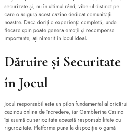
securizate și, nu în ultimul rând, vibe-ul distinct pe
care o asigură acest cazino dedicat comunității
noastre. Dacă doriți o experiență completă, unde
fiecare spin poate genera emoții și recompense
importante, ați nimerit în locul ideal.
Dăruire și Securitate
în Jocul
Jocul responsabil este un pilon fundamental al oricărui
cazinou online de încredere, iar Gamblerina Casino
își asumă cu seriozitate această responsabilitate cu
rigurozitate. Platforma pune la dispoziție o gamă