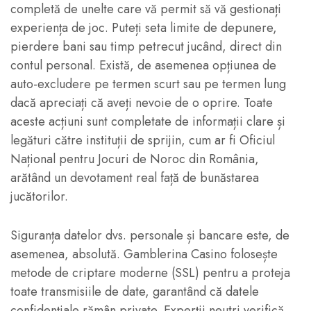
completă de unelte care vă permit să vă gestionați
experiența de joc. Puteți seta limite de depunere,
pierdere bani sau timp petrecut jucând, direct din
contul personal. Există, de asemenea opțiunea de
auto-excludere pe termen scurt sau pe termen lung
dacă apreciați că aveți nevoie de o oprire. Toate
aceste acțiuni sunt completate de informații clare și
legături către instituții de sprijin, cum ar fi Oficiul
Național pentru Jocuri de Noroc din România,
arătând un devotament real față de bunăstarea
jucătorilor.
Siguranța datelor dvs. personale și bancare este, de
asemenea, absolută. Gamblerina Casino folosește
metode de criptare moderne (SSL) pentru a proteja
toate transmisiile de date, garantând că datele
confidențiale rămân private. Experții neutri verifică