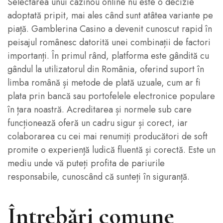
Selectarea unui cazinou online nu este o decizie
adoptată pripit, mai ales când sunt atâtea variante pe
piață. Gamblerina Casino a devenit cunoscut rapid în
peisajul românesc datorită unei combinații de factori
importanți. În primul rând, platforma este gândită cu
gândul la utilizatorul din România, oferind suport în
limba română și metode de plată uzuale, cum ar fi
plata prin bancă sau portofelele electronice populare
în țara noastră. Acreditarea și normele sub care
funcționează oferă un cadru sigur și corect, iar
colaborarea cu cei mai renumiți producători de soft
promite o experiență ludică fluentă și corectă. Este un
mediu unde vă puteți profita de pariurile
responsabile, cunoscând că sunteți în siguranță.
Întrebări comune