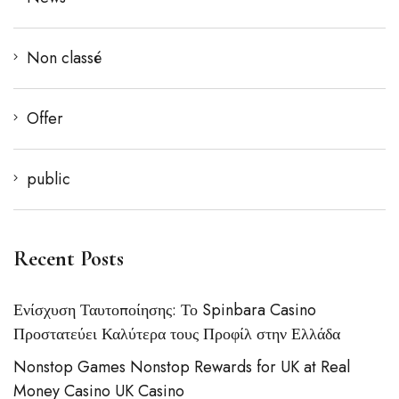
Non classé
Offer
public
Recent Posts
Ενίσχυση Ταυτοποίησης: Το Spinbara Casino
Προστατεύει Καλύτερα τους Προφίλ στην Ελλάδα
Nonstop Games Nonstop Rewards for UK at Real
Money Casino UK Casino