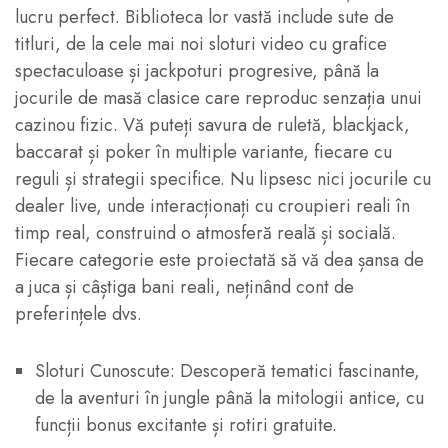
lucru perfect. Biblioteca lor vastă include sute de
titluri, de la cele mai noi sloturi video cu grafice
spectaculoase și jackpoturi progresive, până la
jocurile de masă clasice care reproduc senzația unui
cazinou fizic. Vă puteți savura de ruletă, blackjack,
baccarat și poker în multiple variante, fiecare cu
reguli și strategii specifice. Nu lipsesc nici jocurile cu
dealer live, unde interacționați cu croupieri reali în
timp real, construind o atmosferă reală și socială.
Fiecare categorie este proiectată să vă dea șansa de
a juca și câștiga bani reali, neținând cont de
preferințele dvs.
Sloturi Cunoscute: Descoperă tematici fascinante,
de la aventuri în jungle până la mitologii antice, cu
funcții bonus excitante și rotiri gratuite.