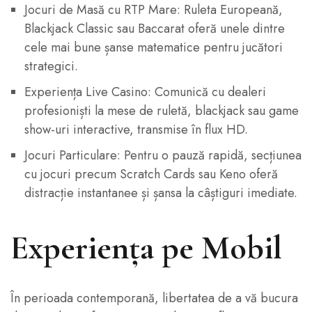
Jocuri de Masă cu RTP Mare: Ruleta Europeană,
Blackjack Classic sau Baccarat oferă unele dintre
cele mai bune șanse matematice pentru jucători
strategici.
Experiența Live Casino: Comunică cu dealeri
profesioniști la mese de ruletă, blackjack sau game
show-uri interactive, transmise în flux HD.
Jocuri Particulare: Pentru o pauză rapidă, secțiunea
cu jocuri precum Scratch Cards sau Keno oferă
distracție instantanee și șansa la câștiguri imediate.
Experiența pe Mobil
În perioada contemporană, libertatea de a vă bucura