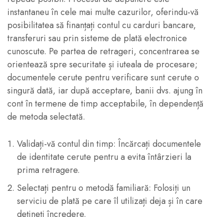
instantaneu în cele mai multe cazurilor, oferindu-vă
posibilitatea să finanțați contul cu carduri bancare,
transferuri sau prin sisteme de plată electronice
cunoscute. Pe partea de retrageri, concentrarea se
orientează spre securitate și iuteala de procesare;
documentele cerute pentru verificare sunt cerute o
singură dată, iar după acceptare, banii dvs. ajung în
cont în termene de timp acceptabile, în dependență
de metoda selectată.
Validați-vă contul din timp: Încărcați documentele
de identitate cerute pentru a evita întârzieri la
prima retragere.
Selectați pentru o metodă familiară: Folosiți un
serviciu de plată pe care îl utilizați deja și în care
dețineți încredere.