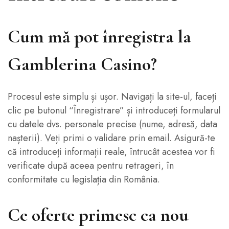
Cum mă pot înregistra la
Gamblerina Casino?
Procesul este simplu și ușor. Navigați la site-ul, faceți
clic pe butonul “Înregistrare” și introduceți formularul
cu datele dvs. personale precise (nume, adresă, data
nașterii). Veți primi o validare prin email. Asigură-te
că introduceți informații reale, întrucât acestea vor fi
verificate după aceea pentru retrageri, în
conformitate cu legislația din România.
Ce oferte primesc ca nou