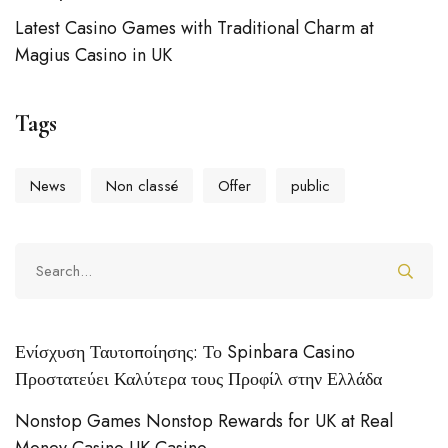
Latest Casino Games with Traditional Charm at
Magius Casino in UK
Tags
News
Non classé
Offer
public
Ενίσχυση Ταυτοποίησης: Το Spinbara Casino
Προστατεύει Καλύτερα τους Προφίλ στην Ελλάδα
Nonstop Games Nonstop Rewards for UK at Real
Money Casino UK Casino