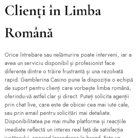
Clienți în Limba
Română
Orice întrebare sau nelămurire poate interveni, iar a
avea un serviciu disponibil și profesionist face
diferența dintre o trăire frustrantă și una rezolvată
rapid. Gamblerina Casino pune la dispoziție o echipă
de suport pentru clienți care vorbește limba română,
oferindu-vă astfel clar și direct. Puteți solicita agenții
prin chat live, care este de obicei cea mai iute cale,
sau prin email pentru solicitări mai detaliate.
Disponibilitatea pe mai multe platforme și reacțiile
imediate reflectă un interes real față de satisfacția
jucătorului, sporind încrederea în brand. Este un