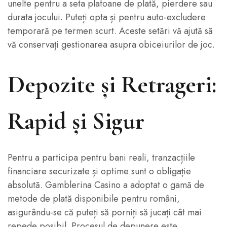
unelte pentru a seta plafoane de plată, pierdere sau
durata jocului. Puteți opta și pentru auto-excludere
temporară pe termen scurt. Aceste setări vă ajută să
vă conservați gestionarea asupra obiceiurilor de joc.
Depozite și Retrageri:
Rapid și Sigur
Pentru a participa pentru bani reali, tranzacțiile
financiare securizate și optime sunt o obligație
absolută. Gamblerina Casino a adoptat o gamă de
metode de plată disponibile pentru români,
asigurându-se că puteți să porniți să jucați cât mai
repede posibil. Procesul de depunere este