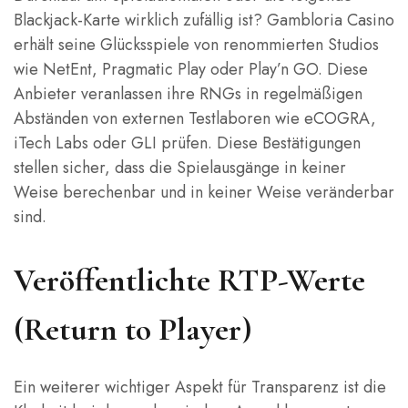
Blackjack-Karte wirklich zufällig ist? Gambloria Casino
erhält seine Glücksspiele von renommierten Studios
wie NetEnt, Pragmatic Play oder Play’n GO. Diese
Anbieter veranlassen ihre RNGs in regelmäßigen
Abständen von externen Testlaboren wie eCOGRA,
iTech Labs oder GLI prüfen. Diese Bestätigungen
stellen sicher, dass die Spielausgänge in keiner
Weise berechenbar und in keiner Weise veränderbar
sind.
Veröffentlichte RTP-Werte
(Return to Player)
Ein weiterer wichtiger Aspekt für Transparenz ist die