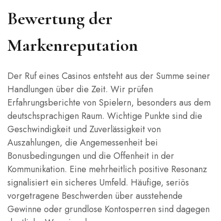
Bewertung der
Markenreputation
Der Ruf eines Casinos entsteht aus der Summe seiner
Handlungen über die Zeit. Wir prüfen
Erfahrungsberichte von Spielern, besonders aus dem
deutschsprachigen Raum. Wichtige Punkte sind die
Geschwindigkeit und Zuverlässigkeit von
Auszahlungen, die Angemessenheit bei
Bonusbedingungen und die Offenheit in der
Kommunikation. Eine mehrheitlich positive Resonanz
signalisiert ein sicheres Umfeld. Häufige, seriös
vorgetragene Beschwerden über ausstehende
Gewinne oder grundlose Kontosperren sind dagegen