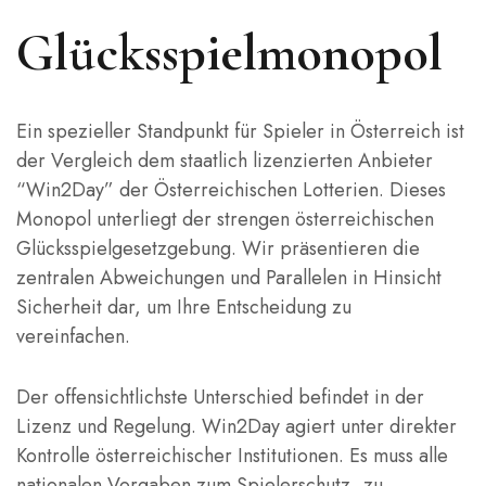
Glücksspielmonopol
Ein spezieller Standpunkt für Spieler in Österreich ist
der Vergleich dem staatlich lizenzierten Anbieter
“Win2Day” der Österreichischen Lotterien. Dieses
Monopol unterliegt der strengen österreichischen
Glücksspielgesetzgebung. Wir präsentieren die
zentralen Abweichungen und Parallelen in Hinsicht
Sicherheit dar, um Ihre Entscheidung zu
vereinfachen.
Der offensichtlichste Unterschied befindet in der
Lizenz und Regelung. Win2Day agiert unter direkter
Kontrolle österreichischer Institutionen. Es muss alle
nationalen Vorgaben zum Spielerschutz, zu