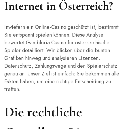
Internet in Österreich?
Inwiefern ein Online-Casino geschützt ist, bestimmt
Sie entspannt spielen können. Diese Analyse
bewertet Gambloria Casino für österreichische
Spieler detailliert. Wir blicken über die bunten
Grafiken hinweg und analysieren Lizenzen,
Datenschutz, Zahlungswege und den Spielerschutz
genau an. Unser Ziel ist einfach: Sie bekommen alle
Fakten haben, um eine richtige Entscheidung zu
treffen.
Die rechtliche