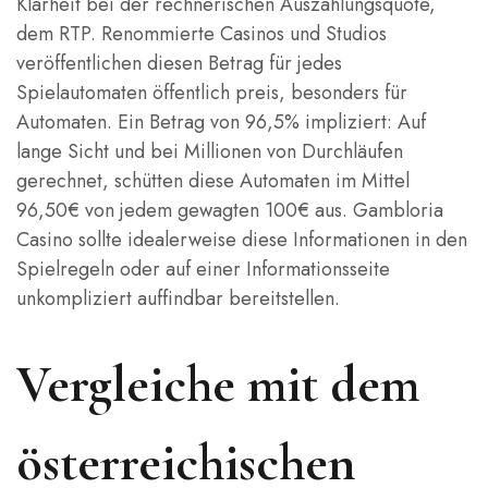
Klarheit bei der rechnerischen Auszahlungsquote,
dem RTP. Renommierte Casinos und Studios
veröffentlichen diesen Betrag für jedes
Spielautomaten öffentlich preis, besonders für
Automaten. Ein Betrag von 96,5% impliziert: Auf
lange Sicht und bei Millionen von Durchläufen
gerechnet, schütten diese Automaten im Mittel
96,50€ von jedem gewagten 100€ aus. Gambloria
Casino sollte idealerweise diese Informationen in den
Spielregeln oder auf einer Informationsseite
unkompliziert auffindbar bereitstellen.
Vergleiche mit dem
österreichischen