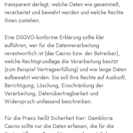
transparent darlegt, welche Daten wie gesammelt,
verarbeitet und bewahrt werden und welche Rechte
Ihnen zustehen.
Eine DSGVO-konforme Erklärung sollte klar
aufführen, wer für die Datenverarbeitung
verantwortlich ist (das Casino bzw. der Betreiber),
welche Rechtsgrundlage die Verarbeitung besitzt
(zum Beispiel Vertragserfüllung) und wie lange Daten
aufbewahrt werden. Sie soll Ihre Rechte auf Auskunft,
Berichtigung, Löschung, Einschränkung der
Verarbeitung, Datenübertragbarkeit und
Widerspruch umfassend beschreiben.
Für die Praxis heißt Sicherheit hier: Gambloria
Casino sollte nur die Daten erfassen, die für die