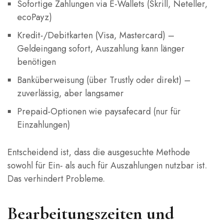
Sofortige Zahlungen via E-Wallets (Skrill, Neteller,
ecoPayz)
Kredit-/Debitkarten (Visa, Mastercard) –
Geldeingang sofort, Auszahlung kann länger
benötigen
Banküberweisung (über Trustly oder direkt) –
zuverlässig, aber langsamer
Prepaid-Optionen wie paysafecard (nur für
Einzahlungen)
Entscheidend ist, dass die ausgesuchte Methode
sowohl für Ein- als auch für Auszahlungen nutzbar ist.
Das verhindert Probleme.
Bearbeitungszeiten und