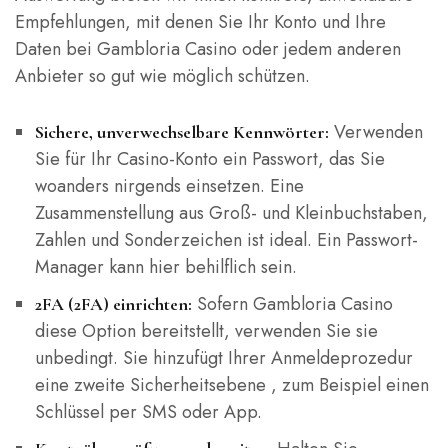
Empfehlungen, mit denen Sie Ihr Konto und Ihre
Daten bei Gambloria Casino oder jedem anderen
Anbieter so gut wie möglich schützen.
Verwenden
Sichere, unverwechselbare Kennwörter:
Sie für Ihr Casino-Konto ein Passwort, das Sie
woanders nirgends einsetzen. Eine
Zusammenstellung aus Groß- und Kleinbuchstaben,
Zahlen und Sonderzeichen ist ideal. Ein Passwort-
Manager kann hier behilflich sein.
Sofern Gambloria Casino
2FA (2FA) einrichten:
diese Option bereitstellt, verwenden Sie sie
unbedingt. Sie hinzufügt Ihrer Anmeldeprozedur
eine zweite Sicherheitsebene , zum Beispiel einen
Schlüssel per SMS oder App.