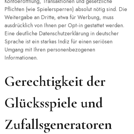
Kontoeröffnung, Transaktionen und gesetzliche
Pflichten (wie Spielersperren) absolut nötig sind. Die
Weitergabe an Dritte, etwa für Werbung, muss
ausdrücklich von Ihnen per Opt-in gestattet werden.
Eine deutliche Datenschutzerklärung in deutscher
Sprache ist ein starkes Indiz für einen seriösen
Umgang mit Ihren personenbezogenen
Informationen.
Gerechtigkeit der
Glücksspiele und
Zufallsgeneratoren