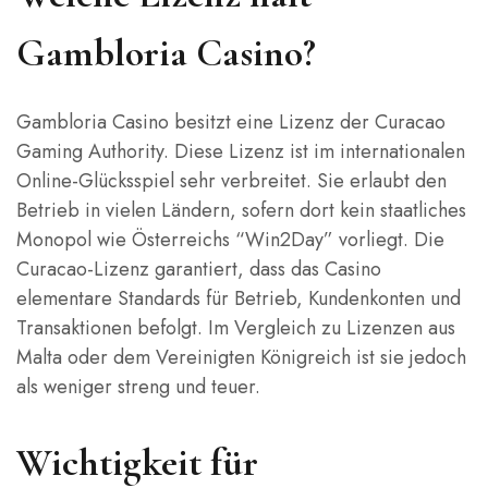
Gambloria Casino?
Gambloria Casino besitzt eine Lizenz der Curacao
Gaming Authority. Diese Lizenz ist im internationalen
Online-Glücksspiel sehr verbreitet. Sie erlaubt den
Betrieb in vielen Ländern, sofern dort kein staatliches
Monopol wie Österreichs “Win2Day” vorliegt. Die
Curacao-Lizenz garantiert, dass das Casino
elementare Standards für Betrieb, Kundenkonten und
Transaktionen befolgt. Im Vergleich zu Lizenzen aus
Malta oder dem Vereinigten Königreich ist sie jedoch
als weniger streng und teuer.
Wichtigkeit für