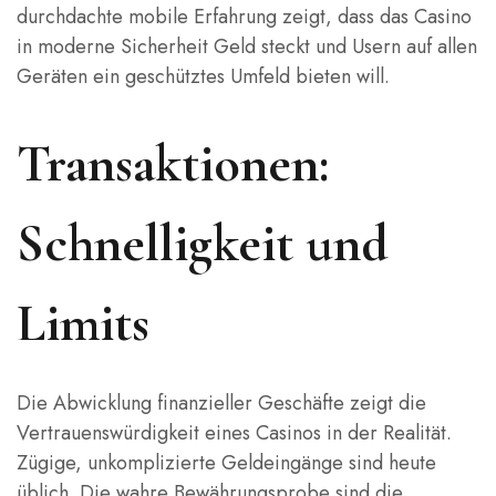
durchdachte mobile Erfahrung zeigt, dass das Casino
in moderne Sicherheit Geld steckt und Usern auf allen
Geräten ein geschütztes Umfeld bieten will.
Transaktionen:
Schnelligkeit und
Limits
Die Abwicklung finanzieller Geschäfte zeigt die
Vertrauenswürdigkeit eines Casinos in der Realität.
Zügige, unkomplizierte Geldeingänge sind heute
üblich. Die wahre Bewährungsprobe sind die