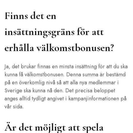
Finns det en
insättningsgräns för att
erhålla välkomstbonusen?
Ja, det brukar finnas en minsta insättning för att du ska
kunna få välkomstbonusen. Denna summa är bestämd
på en överkomlig nivå så att alla nya medlemmar i
Sverige ska kunna nå den. Det precisa beloppet
anges alltid tydligt angivet i kampanjinformationen på
vår sida.
Är det möjligt att spela