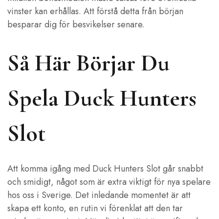
vinster kan erhållas. Att förstå detta från början
besparar dig för besvikelser senare.
Så Här Börjar Du
Spela Duck Hunters
Slot
Att komma igång med Duck Hunters Slot går snabbt
och smidigt, något som är extra viktigt för nya spelare
hos oss i Sverige. Det inledande momentet är att
skapa ett konto, en rutin vi förenklat att den tar