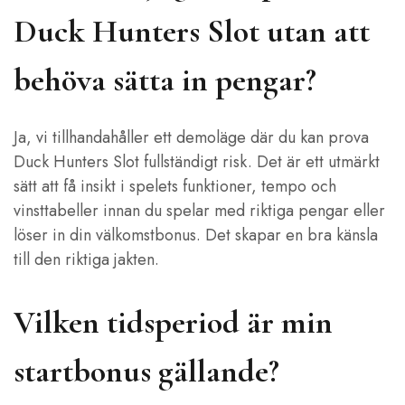
Duck Hunters Slot utan att
behöva sätta in pengar?
Ja, vi tillhandahåller ett demoläge där du kan prova
Duck Hunters Slot fullständigt risk. Det är ett utmärkt
sätt att få insikt i spelets funktioner, tempo och
vinsttabeller innan du spelar med riktiga pengar eller
löser in din välkomstbonus. Det skapar en bra känsla
till den riktiga jakten.
Vilken tidsperiod är min
startbonus gällande?