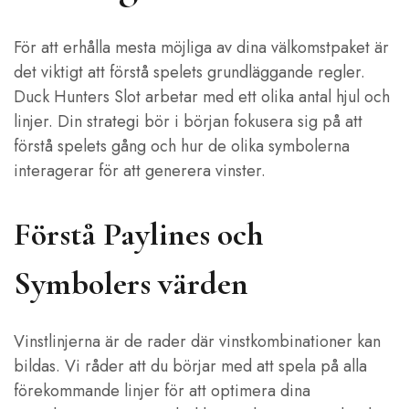
För att erhålla mesta möjliga av dina välkomstpaket är
det viktigt att förstå spelets grundläggande regler.
Duck Hunters Slot arbetar med ett olika antal hjul och
linjer. Din strategi bör i början fokusera sig på att
förstå spelets gång och hur de olika symbolerna
interagerar för att generera vinster.
Förstå Paylines och
Symbolers värden
Vinstlinjerna är de rader där vinstkombinationer kan
bildas. Vi råder att du börjar med att spela på alla
förekommande linjer för att optimera dina