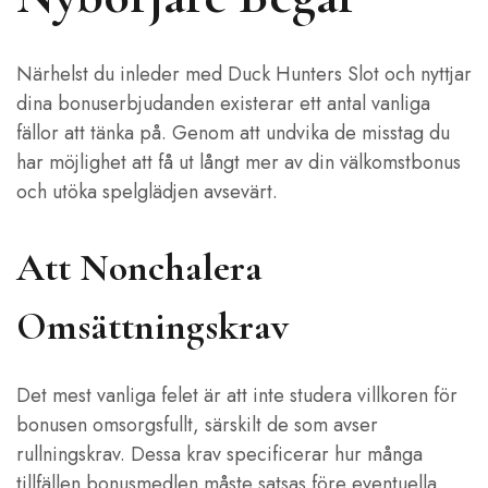
Närhelst du inleder med Duck Hunters Slot och nyttjar
dina bonuserbjudanden existerar ett antal vanliga
fällor att tänka på. Genom att undvika de misstag du
har möjlighet att få ut långt mer av din välkomstbonus
och utöka spelglädjen avsevärt.
Att Nonchalera
Omsättningskrav
Det mest vanliga felet är att inte studera villkoren för
bonusen omsorgsfullt, särskilt de som avser
rullningskrav. Dessa krav specificerar hur många
tillfällen bonusmedlen måste satsas före eventuella