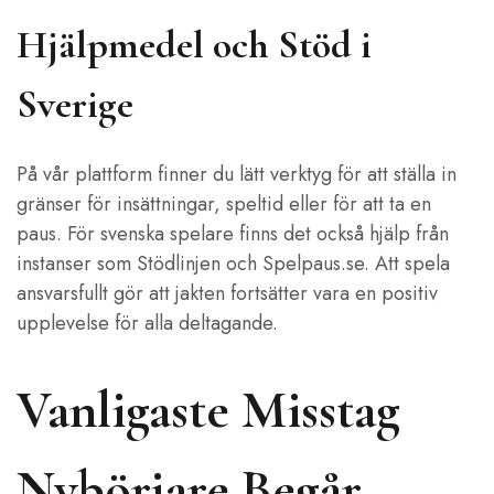
Hjälpmedel och Stöd i
Sverige
På vår plattform finner du lätt verktyg för att ställa in
gränser för insättningar, speltid eller för att ta en
paus. För svenska spelare finns det också hjälp från
instanser som Stödlinjen och Spelpaus.se. Att spela
ansvarsfullt gör att jakten fortsätter vara en positiv
upplevelse för alla deltagande.
Vanligaste Misstag
Nybörjare Begår