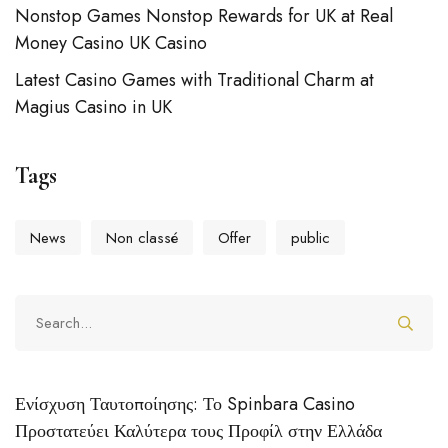
Nonstop Games Nonstop Rewards for UK at Real
Money Casino UK Casino
Latest Casino Games with Traditional Charm at
Magius Casino in UK
Tags
News
Non classé
Offer
public
Ενίσχυση Ταυτοποίησης: Το Spinbara Casino
Προστατεύει Καλύτερα τους Προφίλ στην Ελλάδα