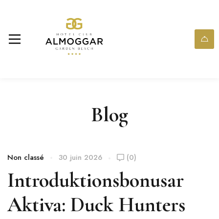
Blog
Non classé
30 juin 2026
(0)
Introduktionsbonusar
Aktiva: Duck Hunters