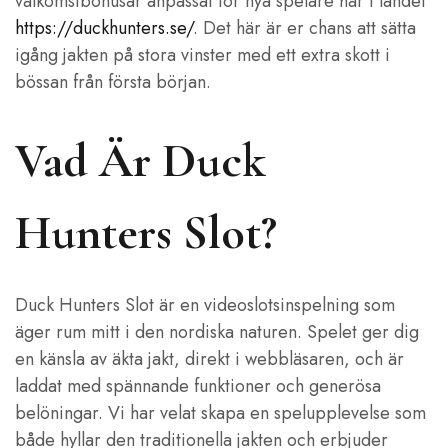
välkomstbonusar anpassat för nya spelare här i landet
https://duckhunters.se/
. Det här är er chans att sätta
igång jakten på stora vinster med ett extra skott i
bössan från första början.
Vad Är Duck
Hunters Slot?
Duck Hunters Slot är en videoslotsinspelning som
äger rum mitt i den nordiska naturen. Spelet ger dig
en känsla av äkta jakt, direkt i webbläsaren, och är
laddat med spännande funktioner och generösa
belöningar. Vi har velat skapa en spelupplevelse som
både hyllar den traditionella jakten och erbjuder