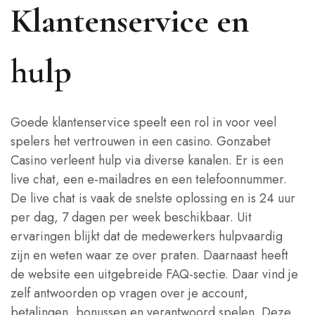
Klantenservice en
hulp
Goede klantenservice speelt een rol in voor veel
spelers het vertrouwen in een casino. Gonzabet
Casino verleent hulp via diverse kanalen. Er is een
live chat, een e-mailadres en een telefoonnummer.
De live chat is vaak de snelste oplossing en is 24 uur
per dag, 7 dagen per week beschikbaar. Uit
ervaringen blijkt dat de medewerkers hulpvaardig
zijn en weten waar ze over praten. Daarnaast heeft
de website een uitgebreide FAQ-sectie. Daar vind je
zelf antwoorden op vragen over je account,
betalingen, bonussen en verantwoord spelen. Deze