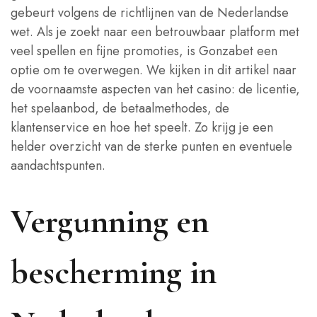
gebeurt volgens de richtlijnen van de Nederlandse
wet. Als je zoekt naar een betrouwbaar platform met
veel spellen en fijne promoties, is Gonzabet een
optie om te overwegen. We kijken in dit artikel naar
de voornaamste aspecten van het casino: de licentie,
het spelaanbod, de betaalmethodes, de
klantenservice en hoe het speelt. Zo krijg je een
helder overzicht van de sterke punten en eventuele
aandachtspunten.
Vergunning en
bescherming in