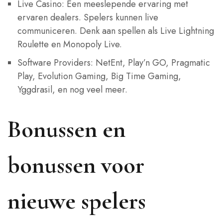
Live Casino: Een meeslepende ervaring met
ervaren dealers. Spelers kunnen live
communiceren. Denk aan spellen als Live Lightning
Roulette en Monopoly Live.
Software Providers: NetEnt, Play’n GO, Pragmatic
Play, Evolution Gaming, Big Time Gaming,
Yggdrasil, en nog veel meer.
Bonussen en
bonussen voor
nieuwe spelers