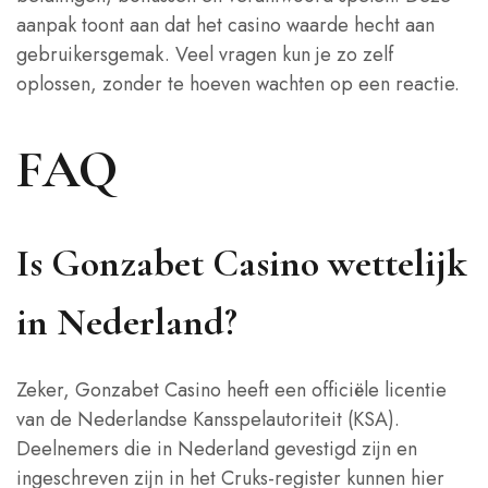
aanpak toont aan dat het casino waarde hecht aan
gebruikersgemak. Veel vragen kun je zo zelf
oplossen, zonder te hoeven wachten op een reactie.
FAQ
Is Gonzabet Casino wettelijk
in Nederland?
Zeker, Gonzabet Casino heeft een officiële licentie
van de Nederlandse Kansspelautoriteit (KSA).
Deelnemers die in Nederland gevestigd zijn en
ingeschreven zijn in het Cruks-register kunnen hier