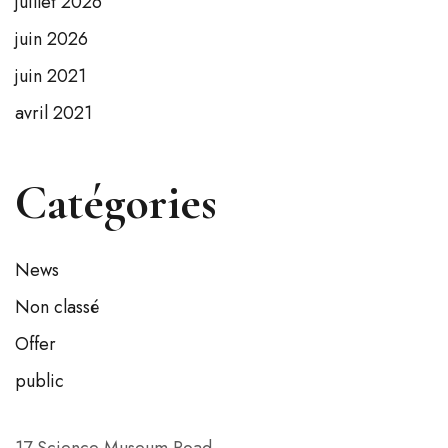
juillet 2026
juin 2026
juin 2021
avril 2021
Catégories
News
Non classé
Offer
public