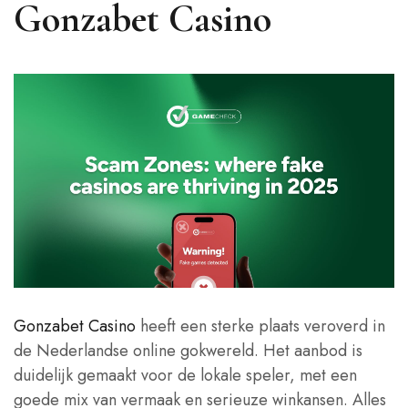
Gonzabet Casino
Gonzabet Casino
heeft een sterke plaats veroverd in
de Nederlandse online gokwereld. Het aanbod is
duidelijk gemaakt voor de lokale speler, met een
goede mix van vermaak en serieuze winkansen. Alles