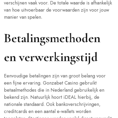
verschijnen vaak voor. De totale waarde is afhankelijk
van hoe uitvoerbaar de voorwaarden zijn voor jouw
manier van spelen.
Betalingsmethoden
en verwerkingstijd
Eenvoudige betalingen zijn van groot belang voor
een fijne ervaring. Gonzabet Casino gebruikt
betaalmethodes die in Nederland gebruikelijk en
bekend zijn. Natuurlijk hoort iDEAL hierbij, de
nationale standaard. Ook bankoverschrijvingen,
creditcards en een aantal e-wallets worden