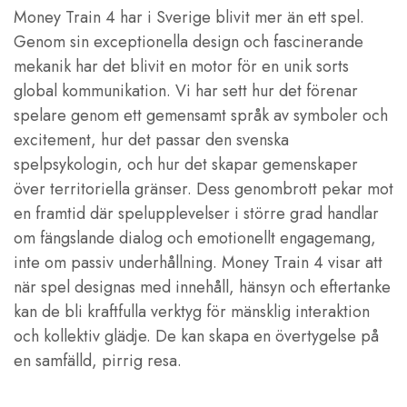
Money Train 4 har i Sverige blivit mer än ett spel.
Genom sin exceptionella design och fascinerande
mekanik har det blivit en motor för en unik sorts
global kommunikation. Vi har sett hur det förenar
spelare genom ett gemensamt språk av symboler och
excitement, hur det passar den svenska
spelpsykologin, och hur det skapar gemenskaper
över territoriella gränser. Dess genombrott pekar mot
en framtid där spelupplevelser i större grad handlar
om fängslande dialog och emotionellt engagemang,
inte om passiv underhållning. Money Train 4 visar att
när spel designas med innehåll, hänsyn och eftertanke
kan de bli kraftfulla verktyg för mänsklig interaktion
och kollektiv glädje. De kan skapa en övertygelse på
en samfälld, pirrig resa.