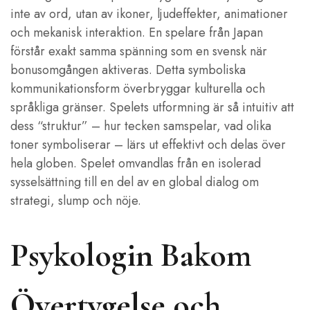
inte av ord, utan av ikoner, ljudeffekter, animationer
och mekanisk interaktion. En spelare från Japan
förstår exakt samma spänning som en svensk när
bonusomgången aktiveras. Detta symboliska
kommunikationsform överbryggar kulturella och
språkliga gränser. Spelets utformning är så intuitiv att
dess “struktur” – hur tecken samspelar, vad olika
toner symboliserar – lärs ut effektivt och delas över
hela globen. Spelet omvandlas från en isolerad
sysselsättning till en del av en global dialog om
strategi, slump och nöje.
Psykologin Bakom
Övertygelse och