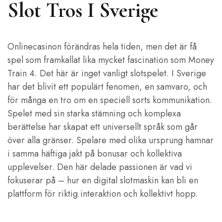
Slot Tros I Sverige
Onlinecasinon förändras hela tiden, men det är få
spel som framkallat lika mycket fascination som Money
Train 4. Det här är inget vanligt slotspelet. I Sverige
har det blivit ett populärt fenomen, en samvaro, och
för många en tro om en speciell sorts kommunikation.
Spelet med sin starka stämning och komplexa
berättelse har skapat ett universellt språk som går
över alla gränser. Spelare med olika ursprung hamnar
i samma häftiga jakt på bonusar och kollektiva
upplevelser. Den här delade passionen är vad vi
fokuserar på – hur en digital slotmaskin kan bli en
plattform för riktig interaktion och kollektivt hopp.