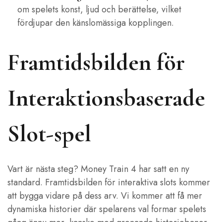
om spelets konst, ljud och berättelse, vilket
fördjupar den känslomässiga kopplingen.
Framtidsbilden för
Interaktionsbaserade
Slot-spel
Vart är nästa steg? Money Train 4 har satt en ny
standard. Framtidsbilden för interaktiva slots kommer
att bygga vidare på dess arv. Vi kommer att få mer
dynamiska historier där spelarens val formar spelets