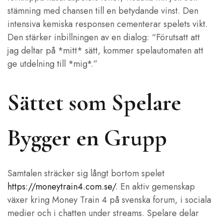
stämning med chansen till en betydande vinst. Den
intensiva kemiska responsen cementerar spelets vikt.
Den stärker inbillningen av en dialog: “Förutsatt att
jag deltar på *mitt* sätt, kommer spelautomaten att
ge utdelning till *mig*.”
Sättet som Spelare
Bygger en Grupp
Samtalen sträcker sig långt bortom spelet
https://moneytrain4.com.se/
. En aktiv gemenskap
växer kring Money Train 4 på svenska forum, i sociala
medier och i chatten under streams. Spelare delar