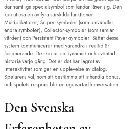
där samtliga specialsymbol som landar låser sig. Den
kan utlösa en av fyra särskilda funktioner:
Multiplikatorer, Sniper-symboler (som omvandlar
andra symboler), Collector-symboler (som samlar
värden) och Persistent Payer-symboler. Sättet dessa
system kommunicerar med varandra i realtid är
fascinerande. De skapar en dynamisk och oväntad
historia varje gång. Det är det här lagret av
interaktivitet som ger en upplevelse av dialog.
Spelarens val, som att bestämma att inhandla bonus,
och spelets respons blir en egenartad konversation.
Den Svenska
Erfarenheten av