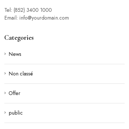
Tel: (852) 3400 1000
Email: info@yourdomain.com
Categories
News
Non classé
Offer
public