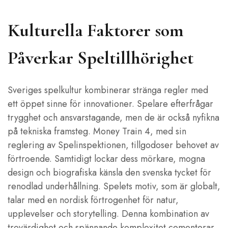
Kulturella Faktorer som
Påverkar Speltillhörighet
Sveriges spelkultur kombinerar stränga regler med
ett öppet sinne för innovationer. Spelare efterfrågar
trygghet och ansvarstagande, men de är också nyfikna
på tekniska framsteg. Money Train 4, med sin
reglering av Spelinspektionen, tillgodoser behovet av
förtroende. Samtidigt lockar dess mörkare, mogna
design och biografiska känsla den svenska tycket för
renodlad underhållning. Spelets motiv, som är globalt,
talar med en nordisk förtrogenhet för natur,
upplevelser och storytelling. Denna kombination av
trovärdighet och spännande komplexitet cementerar