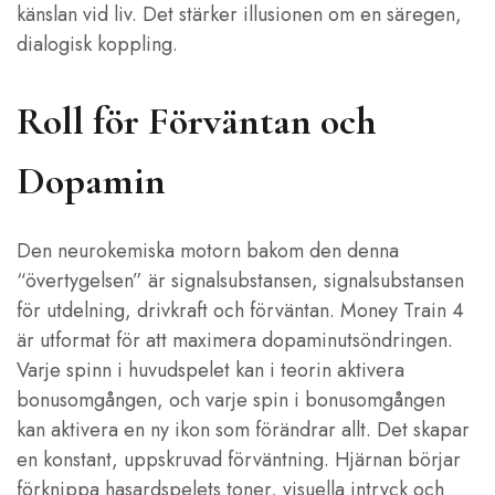
känslan vid liv. Det stärker illusionen om en säregen,
dialogisk koppling.
Roll för Förväntan och
Dopamin
Den neurokemiska motorn bakom den denna
“övertygelsen” är signalsubstansen, signalsubstansen
för utdelning, drivkraft och förväntan. Money Train 4
är utformat för att maximera dopaminutsöndringen.
Varje spinn i huvudspelet kan i teorin aktivera
bonusomgången, och varje spin i bonusomgången
kan aktivera en ny ikon som förändrar allt. Det skapar
en konstant, uppskruvad förväntning. Hjärnan börjar
förknippa hasardspelets toner, visuella intryck och