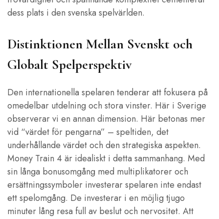
dess plats i den svenska spelvärlden.
Distinktionen Mellan Svenskt och
Globalt Spelperspektiv
Den internationella spelaren tenderar att fokusera på
omedelbar utdelning och stora vinster. Här i Sverige
observerar vi en annan dimension. Här betonas mer
vid “värdet för pengarna” – speltiden, det
underhållande värdet och den strategiska aspekten.
Money Train 4 är idealiskt i detta sammanhang. Med
sin långa bonusomgång med multiplikatorer och
ersättningssymboler investerar spelaren inte endast
ett spelomgång. De investerar i en möjlig tjugo
minuter lång resa full av beslut och nervositet. Att