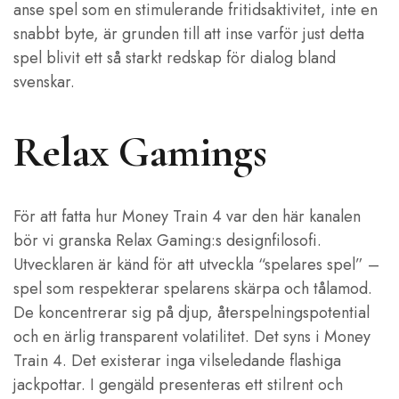
anse spel som en stimulerande fritidsaktivitet, inte en
snabbt byte, är grunden till att inse varför just detta
spel blivit ett så starkt redskap för dialog bland
svenskar.
Relax Gamings
För att fatta hur Money Train 4 var den här kanalen
bör vi granska Relax Gaming:s designfilosofi.
Utvecklaren är känd för att utveckla “spelares spel” –
spel som respekterar spelarens skärpa och tålamod.
De koncentrerar sig på djup, återspelningspotential
och en ärlig transparent volatilitet. Det syns i Money
Train 4. Det existerar inga vilseledande flashiga
jackpottar. I gengäld presenteras ett stilrent och