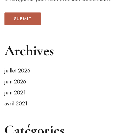
Archives
juillet 2026
juin 2026
juin 2021
avril 2021
Catégories